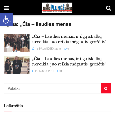
Open toolbar
Žyma:
„Čia – liaudies menas
„Čia – liaudies menas, ir ilgų iškalbų
nereikia, juo reikia mėgautis, grožėtis“
15 BALANDŽIO, 2016
0
„Čia – liaudies menas, ir ilgų iškalbų
nereikia, juo reikia mėgautis, grožėtis“
25 KOVO, 2016
0
Laikraštis