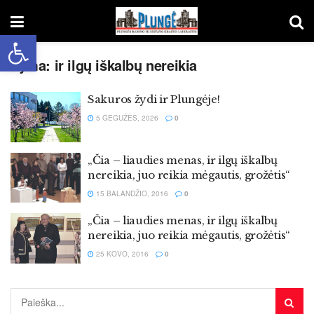
Open toolbar
Žyma:
ir ilgų iškalbų nereikia
Sakuros žydi ir Plungėje!
5 GEGUŽĖS, 2026
0
„Čia – liaudies menas, ir ilgų iškalbų
nereikia, juo reikia mėgautis, grožėtis“
15 BALANDŽIO, 2016
0
„Čia – liaudies menas, ir ilgų iškalbų
nereikia, juo reikia mėgautis, grožėtis“
25 KOVO, 2016
0