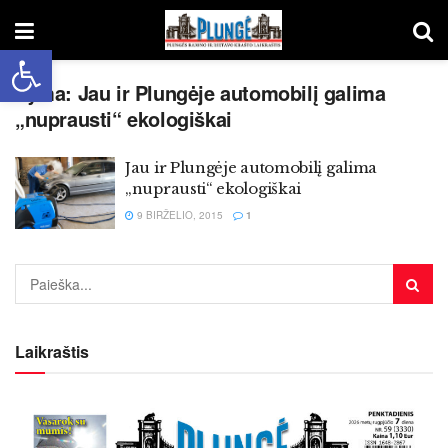
Open toolbar
Žyma:
Jau ir Plungėje automobilį galima
„nuprausti“ ekologiškai
Jau ir Plungėje automobilį galima
„nuprausti“ ekologiškai
9 BIRŽELIO, 2015
1
Laikraštis