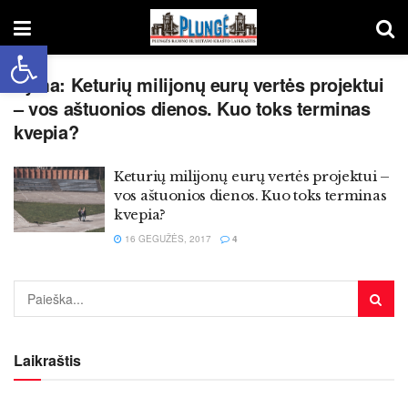
Open toolbar
Žyma:
Keturių milijonų eurų vertės projektui
– vos aštuonios dienos. Kuo toks terminas
kvepia?
Keturių milijonų eurų vertės projektui –
vos aštuonios dienos. Kuo toks terminas
kvepia?
16 GEGUŽĖS, 2017
4
Laikraštis