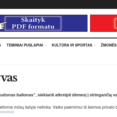
S
TEMINIAI PUSLAPIAI
KULTŪRA IR SPORTAS
ŽMONĖS
vas
audonas balionas“, siekianti atkreipti dėmesį į stringančią
reforma mūsų šalyje netinka. Vaiko paėmimui iš šeimos privalo 