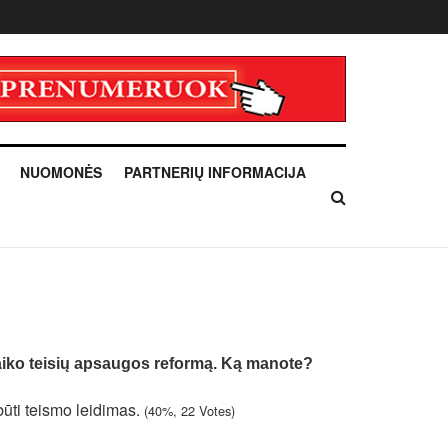
NUOMONĖS
PARTNERIŲ INFORMACIJA
 vaiko teisių apsaugos reformą. Ką manote?
būti teismo leidimas.
(40%, 22 Votes)