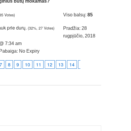
renginius būtų mokamas?
35 Votes)
Viso balsų:
85
auk prie durų.
(32%, 27 Votes)
Pradžia: 28
rugpjūčio, 2018
@ 7:34 am
Pabaiga: No Expiry
7
8
9
10
11
12
13
14