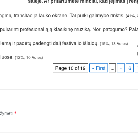
salėje. Ar pritartumėte minčiai, kad įėjimas į 
 renginių transliacija lauko ekrane. Tai puiki galimybė rinktis.
(41%, 
uliarinti profesionaliąją klasikinę muziką. Nori patogumo? Pal
oblemą ir padėtų padengti dalį festivalio išlaidų.
(15%, 13 Votes)
niuose.
(12%, 10 Votes)
Page 10 of 19
« First
...
«
6
pažymėti
*