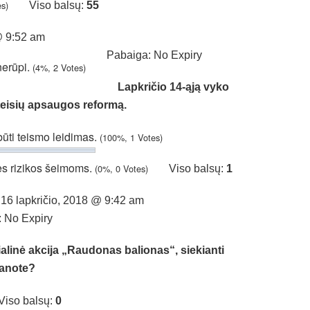
es)
Viso balsų:
55
@ 9:52 am
Pabaiga: No Expiry
nerūpi.
(4%, 2 Votes)
Lapkričio 14-ąją vyko
 teisių apsaugos reformą.
būti teismo leidimas.
(100%, 1 Votes)
ės rizikos šeimoms.
(0%, 0 Votes)
Viso balsų:
1
 16 lapkričio, 2018 @ 9:42 am
 No Expiry
alinė akcija „Raudonas balionas“, siekianti
manote?
Viso balsų:
0