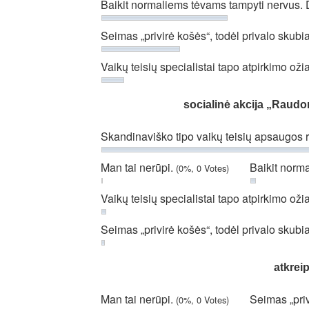
Baikit normaliems tėvams tampyti nervus. 
Seimas „privirė košės“, todėl privalo skubia
Vaikų teisių specialistai tapo atpirkimo oži
socialinė akcija „Raudon
Skandinaviško tipo vaikų teisių apsaugos 
Man tai nerūpi.
Baikit norm
(0%, 0 Votes)
Vaikų teisių specialistai tapo atpirkimo oži
Seimas „privirė košės“, todėl privalo skubia
atkrei
Man tai nerūpi.
Seimas „priv
(0%, 0 Votes)