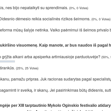
ais, nes bijo nepataikyti su sprendimais.
(0%, 0 Votes)
Didesnio dėmesio reikia socialinės rizikos šeimoms.
(0%, 0 Votes)
reforma mūsų šalyje netinka. Vaiko paėmimui iš šeimos privalo 
ai sukiršino visuomenę. Kaip manote, ar bus naudos iš paga
mo grįžta alkani arba apsiperka artimiausioje parduotuvėje?
(50%, 
išrankūs.
(25%, 25 Votes)
neskanu, pamažu pripras. Juk racionas sudarytas pagal specialis
agaminti ir sveiką, ir skanų. Jei pasirinkimas būtų didesnis, su
ngėje per XIII tarptautinio Mykolo Oginskio festivalio atida