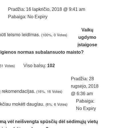
Pradžia: 16 lapkričio, 2018 @ 9:41 am
Pabaiga: No Expiry
Vaikų
būti teismo leidimas.
(100%, 0 Votes)
ugdymo
įstaigose
l higienos normas subalansuoto maisto?
51 Votes)
Viso balsų:
102
Pradžia: 28
rugsėjo, 2018
tų rekomendacijas.
(16%, 16 Votes)
@ 6:36 am
Pabaiga:
tikčiau mokėti daugiau.
(6%, 6 Votes)
No Expiry
rymą vėl neišvengta spūsčių dėl sėdimųjų vietų