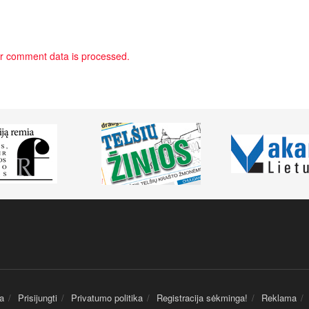
r comment data is processed.
a
Prisijungti
Privatumo politika
Registracija sėkminga!
Reklama