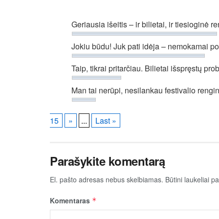
Geriausia išeitis – ir bilietai, ir tiesioginė
Jokiu būdu! Juk pati idėja – nemokamai pop
Taip, tikrai pritarčiau. Bilietai išspręstų pr
Man tai nerūpi, nesilankau festivalio rengi
15
»
...
Last »
Parašykite komentarą
El. pašto adresas nebus skelbiamas.
Būtini laukeliai 
Komentaras
*