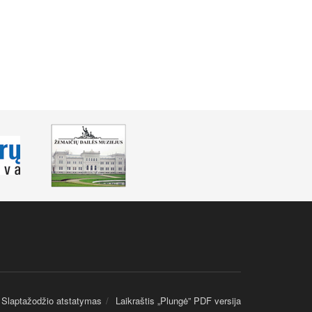
Slaptažodžio atstatymas
Laikraštis „Plungė” PDF versija