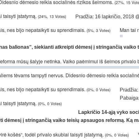
Didesnio dėmesio reikia socialinės rizikos šeimoms.
(27%, 15 Vot
i taisyti įstatymą.
(24%, 13 Votes)
Pradžia: 16 lapkričio, 2018 
ais, nes bijo nepataikyti su sprendimais.
Man tai 
(5%, 3 Votes)
as balionas“, siekianti atkreipti dėmesį į stringančią vaiko
reforma mūsų šalyje netinka. Vaiko paėmimui iš šeimos privalo 
aliems tėvams tampyti nervus. Didesnio dėmesio reikia socialin
ais, nes bijo nepataikyti su sprendimais.
(0%, 0 Votes)
Pradžia:
Pabaiga:
i taisyti įstatymą.
(0%, 0 Votes)
Lapkričio 14-ąją vyko soci
pti dėmesį į stringančią vaiko teisių apsaugos reformą. Ką 
irė košės“, todėl privalo skubiai taisyti įstatymą.
(0%, 0 Votes)