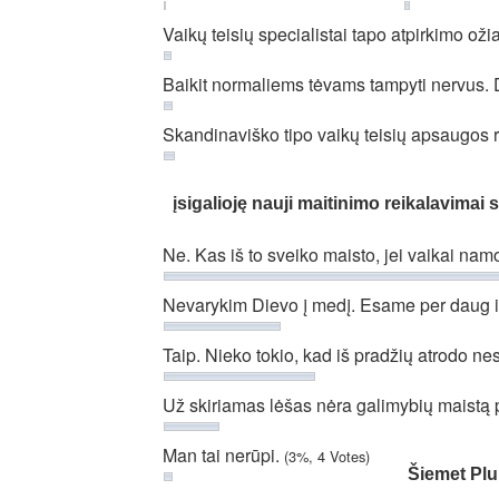
Vaikų teisių specialistai tapo atpirkimo oži
Baikit normaliems tėvams tampyti nervus. 
Skandinaviško tipo vaikų teisių apsaugos 
įsigalioję nauji maitinimo reikalavim
Ne. Kas iš to sveiko maisto, jei vaikai na
Nevarykim Dievo į medį. Esame per daug 
Taip. Nieko tokio, kad iš pradžių atrodo 
Už skiriamas lėšas nėra galimybių maistą p
Man tai nerūpi.
(3%, 4 Votes)
Šiemet Plu