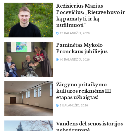
Režisierius Marius
Pocevičius: „Rietave buvo ir
ką pamatyti, ir ką
nufilmuoti“
12 BALANDŽIO, 2026
Paminėtas Mykolo
Pronckaus jubiliejus
10 BALANDŽIO, 2026
Žirgyno pritaikymo
kultūros reikmėms III
etapas užbaigtas!
9 BALANDŽIO, 2026
Vandens dėl senos istorijos
nebedrumstė