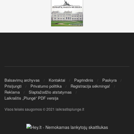
Balsavimų archyvas
Kontaktai
Pagrindinis
Paskyra
Prisijungti
Privatumo politika
Registracija sėkminga!
Reklama
Slaptažodžio atstatymas
Laikraštis „Plungė” PDF versija
Visos teisės saugomos © 2021 laikrastisplunge.lt