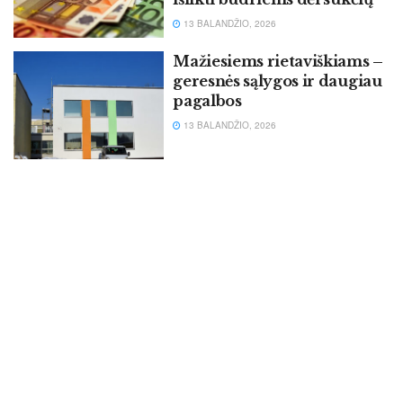
13 BALANDŽIO, 2026
Mažiesiems rietaviškiams –
geresnės sąlygos ir daugiau
pagalbos
13 BALANDŽIO, 2026