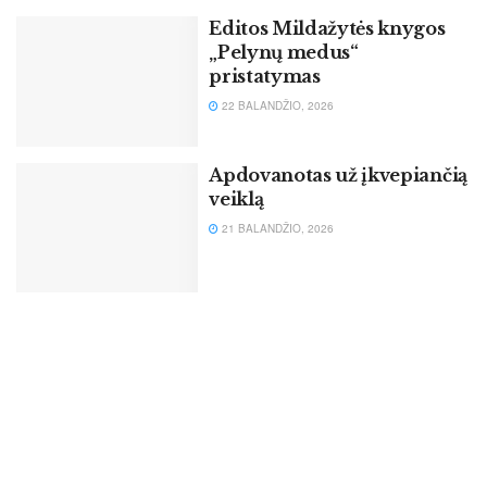
Editos Mildažytės knygos
„Pelynų medus“
pristatymas
22 BALANDŽIO, 2026
Apdovanotas už įkvepiančią
veiklą
21 BALANDŽIO, 2026