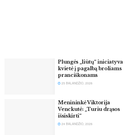
Plungės „liūtų“ iniciatyva
kvietė į pagalbą broliams
pranciškonams
25 BALANDŽIO, 2026
Menininkė Viktorija
Venckutė: „Turiu drąsos
išsiskirti“
24 BALANDŽIO, 2026