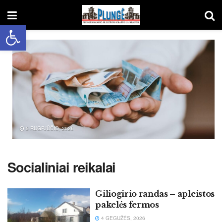
Open toolbar
5 RUGPJŪČIO, 2026
Socialiniai reikalai
Giliogirio randas – apleistos
pakelės fermos
4 GEGUŽĖS, 2026