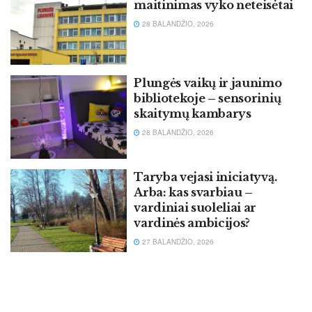
maitinimas vyko neteisėtai
28 BALANDŽIO, 2026
Plungės vaikų ir jaunimo
bibliotekoje – sensorinių
skaitymų kambarys
28 BALANDŽIO, 2026
Taryba vejasi iniciatyvą.
Arba: kas svarbiau –
vardiniai suoleliai ar
vardinės ambicijos?
27 BALANDŽIO, 2026