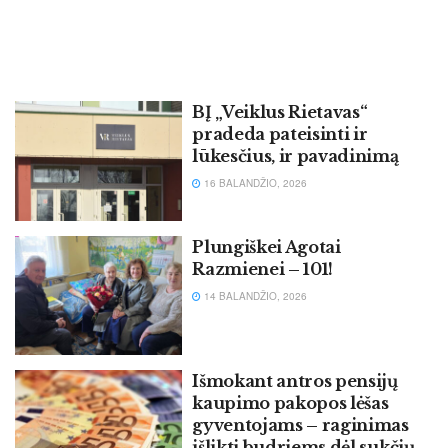
BĮ „Veiklus Rietavas“
pradeda pateisinti ir
lūkesčius, ir pavadinimą
16 BALANDŽIO, 2026
Plungiškei Agotai
Razmienei – 101!
14 BALANDŽIO, 2026
Išmokant antros pensijų
kaupimo pakopos lėšas
gyventojams – raginimas
išlikti budriems dėl sukčių