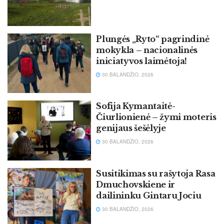
Plungės „Ryto“ pagrindinė
mokykla – nacionalinės
iniciatyvos laimėtoja!
30 BALANDŽIO, 2026
Sofija Kymantaitė-
Čiurlionienė – žymi moteris
genijaus šešėlyje
30 BALANDŽIO, 2026
Susitikimas su rašytoja Rasa
Dmuchovskiene ir
dailininku Gintaru Jociu
30 BALANDŽIO, 2026