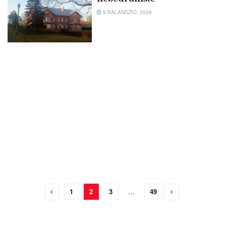
9 BALANDŽIO, 2026
1
2
3
…
49