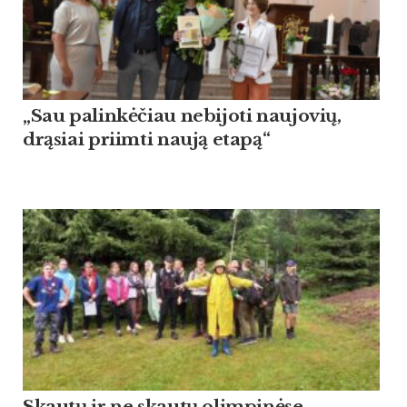
„Sau palinkėčiau nebijoti naujovių,
drąsiai priimti naują etapą“
Skautų ir ne skautų olimpinėse