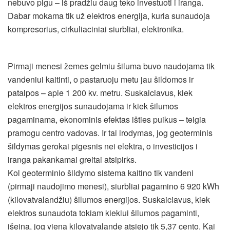
nebuvo pigu – iš pradžiu daug teko investuoti i iranga.
Dabar mokama tik už elektros energija, kuria sunaudoja
kompresorius, cirkuliaciniai siurbliai, elektronika.
Pirmaji menesi žemes gelmiu šiluma buvo naudojama tik
vandeniui kaitinti, o pastaruoju metu jau šildomos ir
patalpos – apie 1 200 kv. metru. Suskaiciavus, kiek
elektros energijos sunaudojama ir kiek šilumos
pagaminama, ekonominis efektas išties puikus – teigia
pramogu centro vadovas. Ir tai irodymas, jog geoterminis
šildymas gerokai pigesnis nei elektra, o investicijos i
iranga pakankamai greitai atsipirks.
Kol geoterminio šildymo sistema kaitino tik vandeni
(pirmaji naudojimo menesi), siurbliai pagamino 6 920 kWh
(kilovatvalandžiu) šilumos energijos. Suskaiciavus, kiek
elektros sunaudota tokiam kiekiui šilumos pagaminti,
išeina, jog viena kilovatvalande atsiejo tik 5,37 cento. Kai