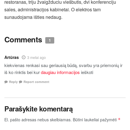
restoranas, triju žvaigžduciu viešbutis, dvi konferenciju
sales, administracijos kabinetai. O elektros tam
sunaudojama išties nedaug.
Comments
1
Artūras
3 metai ago
kiekvienas renkasi sau geriausią būdą, svarbu yra priemonių ir
iš ko rinktis bei kur
daugiau informacijos
ieškoti
Reply
Report comment
Parašykite komentarą
El. pašto adresas nebus skelbiamas.
Būtini laukeliai pažymėti
*