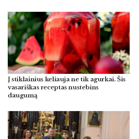
Į stiklainius keliauja ne tik agurkai. Šis
vasariškas receptas nustebins
daugumą