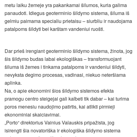
metu laiku žemeje yra pakankamai šilumos, kuria galima
panaudoti. Idiegus geoterminio šildymo sistema, šiluma iš
gelmiu paimama specialiu prietaisu – siurbliu ir naudojama
patalpoms šildyti bei karštam vandeniui ruošti.
Dar prieš irengiant geoterminio šildymo sistema, žinota, jog
šis šildymo budas labai ekologiškas – transformuojant
šiluma iš žemes i tinkama patalpoms ir vandeniui šildyti,
nevyksta degimo procesas, vadinasi, niekuo neteršiama
aplinka.
Na, o apie ekonomini šios šildymo sistemos efekta
pramogu centro steigejai gali kalbeti tik dabar – kai turima
poros menesiu naudojimo patirtis, kai atlikti pirmieji
ekonominiai skaiciavimai.
„Porto“ direktorius Vainius Valauskis pripažista, jog
isirengti šia novatoriška ir ekologiška šildymo sistema