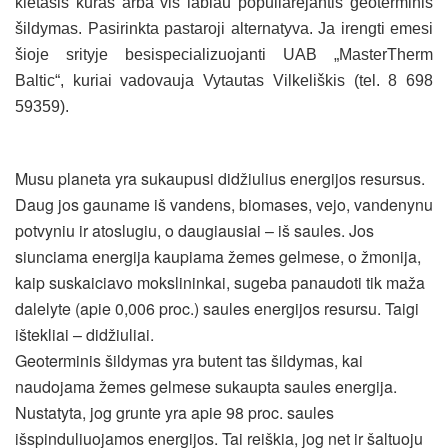
kietasis kuras arba vis labiau populiarejantis geoterminis
šildymas. Pasirinkta pastaroji alternatyva. Ja irengti emesi
šioje srityje besispecializuojanti UAB „MasterTherm
Baltic“, kuriai vadovauja Vytautas Vilkeliškis (tel. 8 698
59359).
Musu planeta yra sukaupusi didžiulius energijos resursus.
Daug jos gauname iš vandens, biomases, vejo, vandenynu
potvyniu ir atoslugiu, o daugiausiai – iš saules. Jos
siunciama energija kaupiama žemes gelmese, o žmonija,
kaip suskaiciavo mokslininkai, sugeba panaudoti tik maža
dalelyte (apie 0,006 proc.) saules energijos resursu. Taigi
ištekliai – didžiuliai.
Geoterminis šildymas yra butent tas šildymas, kai
naudojama žemes gelmese sukaupta saules energija.
Nustatyta, jog grunte yra apie 98 proc. saules
išspinduliuojamos energijos. Tai reiškia, jog net ir šaltuoju