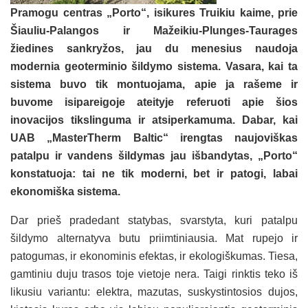
Pramogu centras „Porto“, isikures Truikiu kaime, prie
Šiauliu-Palangos ir Mažeikiu-Plunges-Taurages
žiedines sankryžos, jau du menesius naudoja
modernia geoterminio šildymo sistema. Vasara, kai ta
sistema buvo tik montuojama, apie ja rašeme ir
buvome isipareigoje ateityje referuoti apie šios
inovacijos tikslinguma ir atsiperkamuma. Dabar, kai
UAB „MasterTherm Baltic“ irengtas naujoviškas
patalpu ir vandens šildymas jau išbandytas, „Porto“
konstatuoja: tai ne tik moderni, bet ir patogi, labai
ekonomiška sistema.
Dar prieš pradedant statybas, svarstyta, kuri patalpu
šildymo alternatyva butu priimtiniausia. Mat rupejo ir
patogumas, ir ekonominis efektas, ir ekologiškumas. Tiesa,
gamtiniu duju trasos toje vietoje nera. Taigi rinktis teko iš
likusiu variantu: elektra, mazutas, suskystintosios dujos,