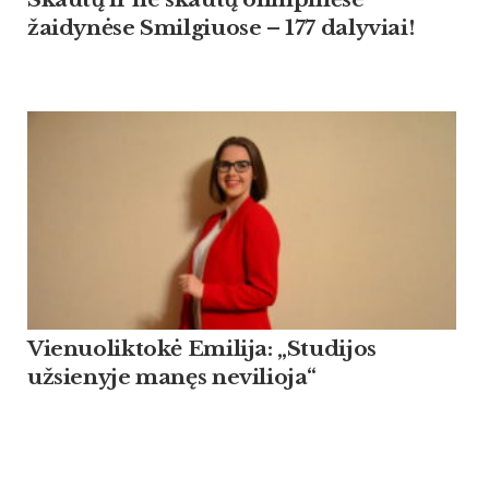
žaidynėse Smilgiuose – 177 dalyviai!
Vienuoliktokė Emilija: „Studijos
užsienyje manęs nevilioja“