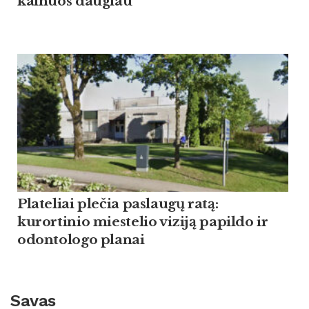
kainuos daugiau
Plateliai plečia paslaugų ratą:
kurortinio miestelio viziją papildo ir
odontologo planai
Savas