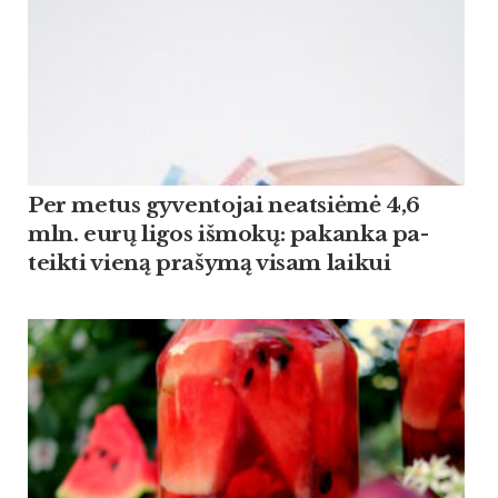
Per me­tus gy­ven­to­jai neat­siė­mė 4,6
mln. eu­rų li­gos iš­mo­kų: pa­kan­ka pa­
teik­ti vie­ną pra­šy­mą vi­sam lai­kui