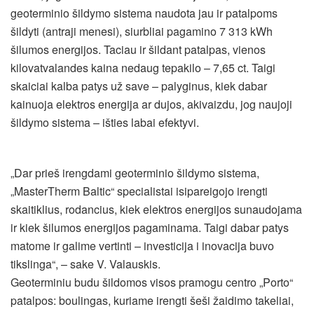
geoterminio šildymo sistema naudota jau ir patalpoms
šildyti (antraji menesi), siurbliai pagamino 7 313 kWh
šilumos energijos. Taciau ir šildant patalpas, vienos
kilovatvalandes kaina nedaug tepakilo – 7,65 ct. Taigi
skaiciai kalba patys už save – palyginus, kiek dabar
kainuoja elektros energija ar dujos, akivaizdu, jog naujoji
šildymo sistema – išties labai efektyvi.
„Dar prieš irengdami geoterminio šildymo sistema,
„MasterTherm Baltic“ specialistai isipareigojo irengti
skaitiklius, rodancius, kiek elektros energijos sunaudojama
ir kiek šilumos energijos pagaminama. Taigi dabar patys
matome ir galime vertinti – investicija i inovacija buvo
tikslinga“, – sake V. Valauskis.
Geoterminiu budu šildomos visos pramogu centro „Porto“
patalpos: boulingas, kuriame irengti šeši žaidimo takeliai,