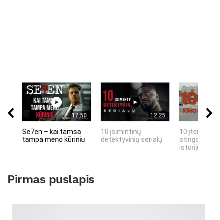
17:50
12:25
Se7en – kai tamsa
10 įsimintinų
10 įtemptų, 
tampa meno kūriniu
detektyvinių serialų
stingdančių 
istorijų
Pirmas puslapis