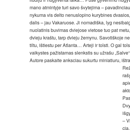
mano atmintyje turi savo švytejima – pavadinciau 
nykuma vis delto nenuslopino kurybines dvasios, 
dalis – jau Vakaruose. Ji nomadiška, lyg nesibaig
nuolatinis buvimas dviejose vietose tuo pat metu, 
dvieju kraštu, tarp dvieju žemynu. Savotiškoje n
tiltu, ištiestu per Atlanta… Arteji ir tolsti. O gal 
vaikystes pažistamas slenkstis su užrašu „Salve“
Autore paskaite anksciau sukurtu miniatiuru, ištr
Rež
raš
api
akt
Pas
Dvy
išg
– V
cia