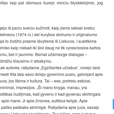
eltas taip pat idomaus kurejo minciu blysktelejimo, jog
ejo iš paciu sveciu sužinoti, kaip jiems sekasi svetur,
ietmeciu (1974 m.) del kurybos atvirumo ir originalumo
raja to žodžio prasme išvytiems iš Lietuvos. I susitikima
irinko kaip niekad iki šiol daug ne tik vyresniosios kartos
niu, bet ir jaunimo. Bemat užsimezge dialogas –
širdžiu klausimu ir atsakymu.
ak autores, rašydama „Egziliantes užrašus“, norejo tarsi
mesti tilta tarp savo dvieju gyvenimo pusiu, galvojant apie
uva, jos likima ir kultura. Tai – ese, portretu eskizai,
iminimai, impresijos. „Ši mano knyga, manau, yra
otiškas liudijimas, kad gyvenu ir kad gyvenau skirtingais
e apie mane. Ji apie žmones, sutiktus kelyje. Apie
 paliko pedsaka atmintyje. Rašydama apie juos, savaip
nau Lietuvoje sovietmeciu. Tas laikas, nors ir niurus,