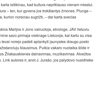
 karta isitikinau, kad kultura nepriklauso vienam miestui.
tura – ten, kur gyvena jos trokštantys žmones. Plunge –
ta, kurion noreciau sugrižti, – dar karta svecias
šros Marijos ir Jono vairuotoja, etnologe, JAV lietuviu
ine savo pirmaja viešnage Lietuvoje, kai kartu su visa
s tevai norejo padeti aplankyti jaunystes draugo poeto
ažistanciuju klausimus. Puikia vakaro nuotaika šilde ir
dros Žilakauskienes dainavimas, muzikavimas. Atvežtos
 Link autores ir, anot J. Jurašo, jos palydovo nusidrieke