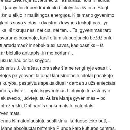
ji jaunystes ir bendraminciu biciulystes šviesa. Slogi
žiniu alkio ir maištingos energijos. Kita mano gyvenimo
iantis savo vietos ir dvasines tevynes ieškojimas, lyg
kai iš tikruju nesi nei cia, nei ten… Tai gyvenimas tarp
esvarumo busenoje, tarsi eitum siubuojanciu beždžioniu
tolsti artedamas? Ir nebeklausi saves, kas pasitiks – iš
 ar biciulio antkapis „In memoriam“…
auku iš naujosios knygos.
isierius J. Jurašas, nors sake šiame renginyje esas tik
ytojos palydovas, taip pat klausinetas ir mielai pasakojo
e kuryba, pastatytus spektaklius ir darba su užsienieciais
oriais, atvirai – apie išgyvenimus Lietuvoje ir užsienyje.
ak svecio, judvieju su Aušra Marija gyvenimas – po
niu ženklu. Dalinantis sunkumais ir maloniais
yvenimais.
ienas iš maloniausiuju susitikimu, kuriuose teko buti, –
. Mane absoliuciai pritrenke Plunge kaip kulturos centras.