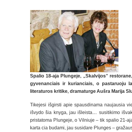
Spalio 18-aja Plungeje, „Skalvijos“ restoran
gyvenanciais ir kurianciais, o pastaruoju l
literaturos kritike, dramaturge Aušra Marija Sl
Tikejesi išgirsti apie spausdinama naujausia vie
išvydo šia knyga, jau išleista… susitikimo išva
pristatoma Plungeje, o Vilniuje – tik spalio 21-
karta cia budami, jau susidare Plunges – gražaus 