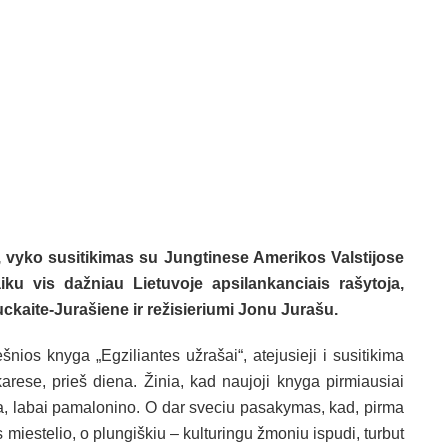
e, vyko susitikimas su Jungtinese Amerikos Valstijose
aiku vis dažniau Lietuvoje apsilankanciais rašytoja,
uckaite-Jurašiene ir režisieriumi Jonu Jurašu.
šnios knyga „Egziliantes užrašai“, atejusieji i susitikima
karese, prieš diena. Žinia, kad naujoji knyga pirmiausiai
aja, labai pamalonino. O dar sveciu pasakymas, kad, pirma
miestelio, o plungiškiu – kulturingu žmoniu ispudi, turbut