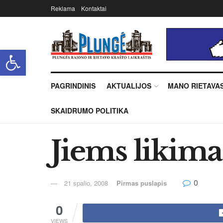
Reklama
Kontaktai
Open toolbar
PAGRINDINIS
AKTUALIJOS
MANO RIETAVA
SKAIDRUMO POLITIKA
Jiems likima
0
21 spalio, 2008
Pirmas puslapis
0
VIEWS