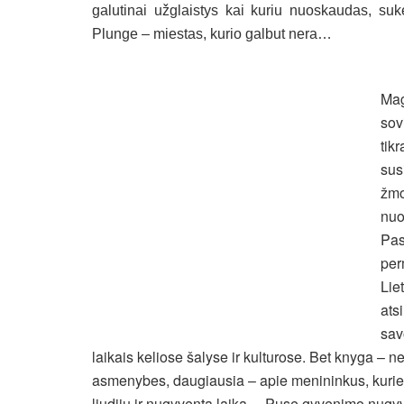
galutinai užglaistys kai kuriu nuoskaudas, suk
Plunge – miestas, kurio galbut nera…
Mag
sov
tik
sus
žmo
nuo
Pas
per
Liet
ats
sav
laikais keliose šalyse ir kulturose. Bet knyga – n
asmenybes, daugiausia – apie menininkus, kurie
liudiju ir nugyventa laika… Puse gyvenimo nugyve