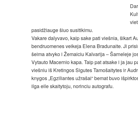
Dar
Kul
vie
pasidžiauge šiuo susitikimu.
Vakare dalyvavo, kaip sake pati viešnia, šikart Au
bendruomenes veikeja Elena Bradunaite. Ji prisim
šeima atvyko i Žemaiciu Kalvarija – Šarneleje jo
Vytauto Macernio kapa. Taip pat atsake i ja jau p
viešniu iš Kretingos Sigutes Tamošaitytes ir Au
knygos „Egziliantes užrašai“ bemat buvo išpirktos.
ilga eile skaitytoju, norinciu autografu.