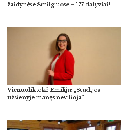
žaidynėse Smilgiuose – 177 dalyviai!
Vienuoliktokė Emilija: „Studijos
užsienyje manęs nevilioja“