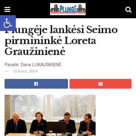
Open toolbar
Plungėje lankėsi Seimo
pirmininkė Loreta
Graužinienė
Parašė: Dana LUKAUSKIENĖ
12 kovo, 2014