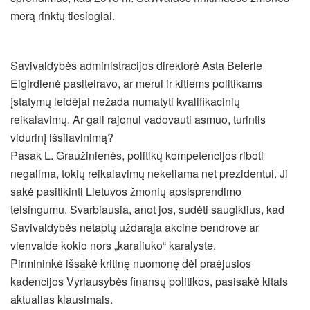
merą rinktų tiesiogiai.
Savivaldybės administracijos direktorė Asta Beierle
Eigirdienė pasiteiravo, ar merui ir kitiems politikams
įstatymų leidėjai nežada numatyti kvalifikacinių
reikalavimų. Ar gali rajonui vadovauti asmuo, turintis
vidurinį išsilavinimą?
Pasak L. Graužinienės, politikų kompetencijos riboti
negalima, tokių reikalavimų nekeliama net prezidentui. Ji
sakė pasitikinti Lietuvos žmonių apsisprendimo
teisingumu. Svarbiausia, anot jos, sudėti saugiklius, kad
Savivaldybės netaptų uždarąja akcine bendrove ar
vienvalde kokio nors „karaliuko“ karalyste.
Pirmininkė išsakė kritinę nuomonę dėl praėjusios
kadencijos Vyriausybės finansų politikos, pasisakė kitais
aktualias klausimais.