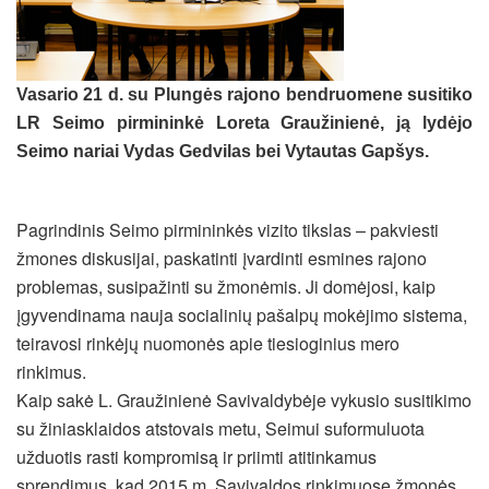
Vasario 21 d. su Plungės rajono bendruomene susitiko
LR Seimo pirmininkė Loreta Graužinienė, ją lydėjo
Seimo nariai Vydas Gedvilas bei Vytautas Gapšys.
Pagrindinis Seimo pirmininkės vizito tikslas – pakviesti
žmones diskusijai, paskatinti įvardinti esmines rajono
problemas, susipažinti su žmonėmis. Ji domėjosi, kaip
įgyvendinama nauja socialinių pašalpų mokėjimo sistema,
teiravosi rinkėjų nuomonės apie tiesioginius mero
rinkimus.
Kaip sakė L. Graužinienė Savivaldybėje vykusio susitikimo
su žiniasklaidos atstovais metu, Seimui suformuluota
užduotis rasti kompromisą ir priimti atitinkamus
sprendimus, kad 2015 m. Savivaldos rinkimuose žmonės