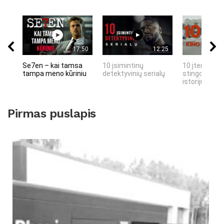
17:50
12:25
Se7en – kai tamsa
10 įsimintinų
10 įtemptų, 
tampa meno kūriniu
detektyvinių serialų
stingdančių 
istorijų
Pirmas puslapis