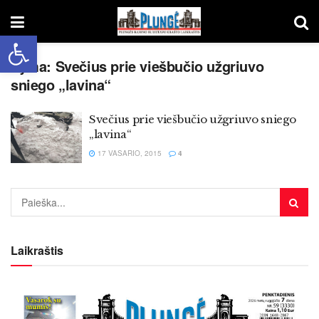
Open toolbar
Žyma:
Svečius prie viešbučio užgriuvo
sniego „lavina“
Svečius prie viešbučio užgriuvo sniego
„lavina“
17 VASARIO, 2015
4
Laikraštis