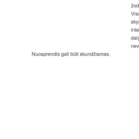
žod
Vis
sky
int
dal
nev
Nuosprendis gali būti skundžiamas.