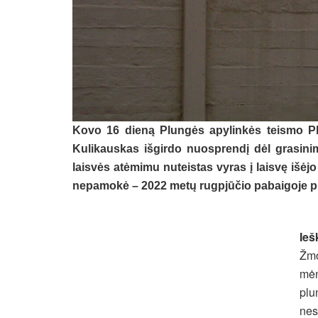
Kovo 16 dieną Plungės apylinkės teismo P
Kulikauskas išgirdo nuosprendį dėl grasin
laisvės atėmimu nuteistas vyras į laisvę išėjo
nepamokė – 2022 metų rugpjūčio pabaigoje plu
Ieš
Žmo
mėn
plu
nes