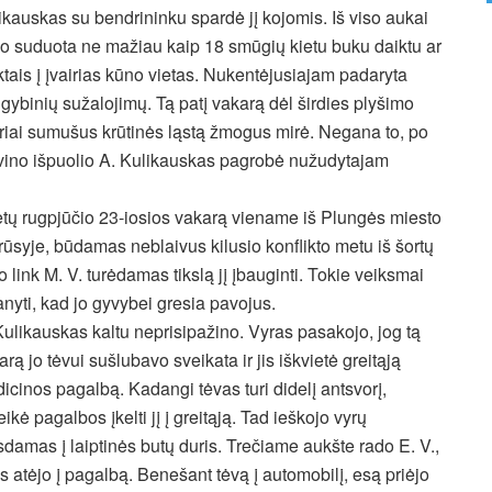
ikauskas su bendrininku spardė jį kojomis. Iš viso aukai
o suduota ne mažiau kaip 18 smūgių kietu buku daiktu ar
ktais į įvairias kūno vietas. Nukentėjusiajam padaryta
gybinių sužalojimų. Tą patį vakarą dėl širdies plyšimo
priai sumušus krūtinės ląstą žmogus mirė. Negana to, po
vino išpuolio A. Kulikauskas pagrobė nužudytajam
metų rugpjūčio 23-iosios vakarą viename iš Plungės miesto
syje, būdamas neblaivus kilusio konflikto metu iš šortų
jo link M. V. turėdamas tikslą jį įbauginti. Tokie veiksmai
ti, kad jo gyvybei gresia pavojus.
Kulikauskas kaltu neprisipažino. Vyras pasakojo, jog tą
arą jo tėvui sušlubavo sveikata ir jis iškvietė greitąją
icinos pagalbą. Kadangi tėvas turi didelį antsvorį,
eikė pagalbos įkelti jį į greitąją. Tad ieškojo vyrų
sdamas į laiptinės butų duris. Trečiame aukšte rado E. V.,
is atėjo į pagalbą. Benešant tėvą į automobilį, esą priėjo