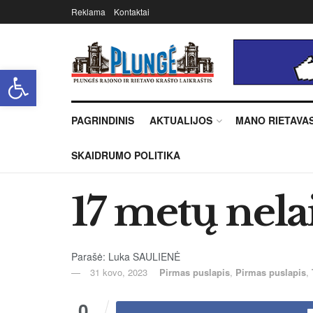
Reklama
Kontaktai
Open toolbar
PAGRINDINIS
AKTUALIJOS
MANO RIETAVA
SKAIDRUMO POLITIKA
17 metų nela
Parašė: Luka SAULIENĖ
31 kovo, 2023
Pirmas puslapis
,
Pirmas puslapis
,
0