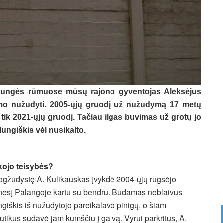
lungės rūmuose mūsų rajono gyventojas Aleksėjus
imo nužudyti. 2005-ųjų gruodį už nužudymą 17 metų
 tik 2021-ųjų gruodį. Tačiau ilgas buvimas už grotų jo
ngiškis vėl nusikalto.
kojo teisybės?
gžudystę A. Kulikauskas įvykdė 2004-ųjų rugsėjo
esį Palangoje kartu su bendru. Būdamas neblaivus
ngiškis iš nužudytojo pareikalavo pinigų, o šiam
utikus sudavė jam kumščiu į galvą. Vyrui parkritus, A.