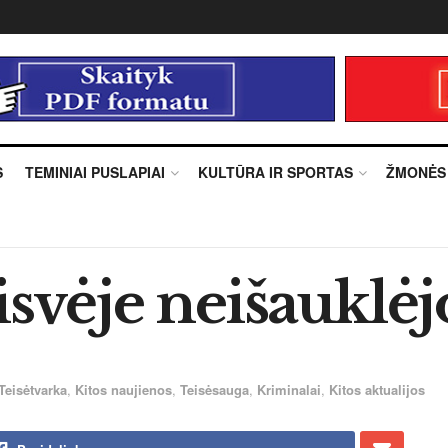
S
TEMINIAI PUSLAPIAI
KULTŪRA IR SPORTAS
ŽMONĖS
isvėje neišauklėj
Teisėtvarka
,
Kitos naujienos
,
Teisėsauga
,
Kriminalai
,
Kitos aktualijos