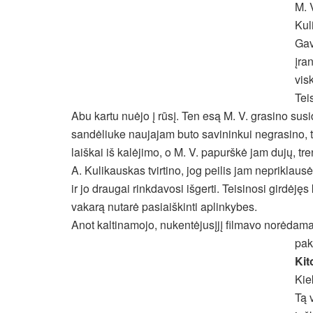
M. 
Kul
Gav
įra
vis
Tei
Abu kartu nuėjo į rūsį. Ten esą M. V. grasino susid
sandėliuke naujajam buto savininkui negrasino, ti
laiškai iš kalėjimo, o M. V. papurškė jam dujų, tren
A. Kulikauskas tvirtino, jog peilis jam nepriklau
ir jo draugai rinkdavosi išgerti. Teisinosi girdėję
vakarą nutarė pasiaiškinti aplinkybes.
Anot kaltinamojo, nukentėjusįjį filmavo norėdama
pak
Kit
Kie
Tą 