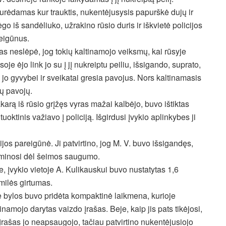
urėdamas kur trauktis, nukentėjusysis papurškė dujų ir
ėgo iš sandėliuko, užrakino rūsio duris ir iškvietė policijos
eigūnus.
as neslėpė, jog tokių kaltinamojo veiksmų, kai rūsyje
soje ėjo link jo su į jį nukreiptu peiliu, išsigando, suprato,
 jo gyvybei ir sveikatai gresia pavojus. Nors kaltinamasis
lų pavojų.
arą iš rūsio grįžęs vyras mažai kalbėjo, buvo ištiktas
tuoktinis važiavo į policiją. Išgirdusi įvykio aplinkybes ji
jos pareigūnė. Ji patvirtino, jog M. V. buvo išsigandęs,
minosi dėl šeimos saugumo.
e, įvykio vietoje A. Kulikauskui buvo nustatytas 1,6
milės girtumas.
e bylos buvo pridėta kompaktinė laikmena, kurioje
tinamojo darytas vaizdo įrašas. Beje, kaip jis pats tikėjosi,
 įrašas jo neapsaugojo, tačiau patvirtino nukentėjusiojo