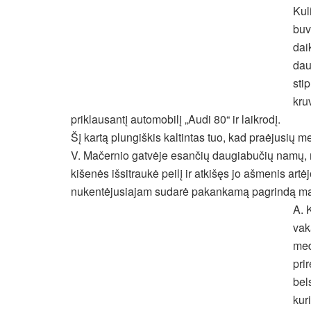
Kul
buv
dai
dau
sti
kru
priklausantį automobilį „Audi 80“ ir laikrodį.
Šį kartą plungiškis kaltintas tuo, kad praėjusių 
V. Mačernio gatvėje esančių daugiabučių namų, rū
kišenės išsitraukė peilį ir atkišęs jo ašmenis artė
nukentėjusiajam sudarė pakankamą pagrindą many
A. 
vak
med
prir
bel
kur