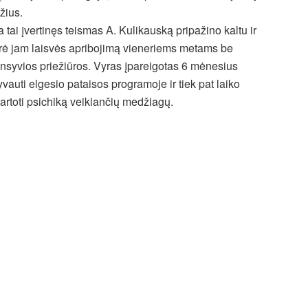
žius.
a tai įvertinęs teismas A. Kulikauską pripažino kaltu ir
rė jam laisvės apribojimą vieneriems metams be
ensyvios priežiūros. Vyras įpareigotas 6 mėnesius
yvauti elgesio pataisos programoje ir tiek pat laiko
artoti psichiką veikiančių medžiagų.