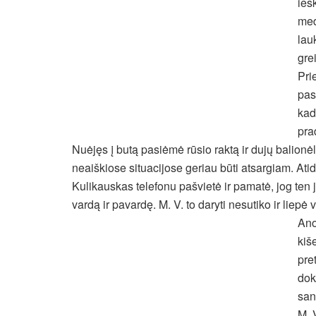
ieš
med
lauk
gre
Pri
pas
kad
pra
Nuėjęs į butą pasiėmė rūsio raktą ir dujų balion
neaiškiose situacijose geriau būti atsargiam. Atid
Kulikauskas telefonu pašvietė ir pamatė, jog ten jo
vardą ir pavardę. M. V. to daryti nesutiko ir liepė v
Ano
kiš
pre
dok
san
M. 