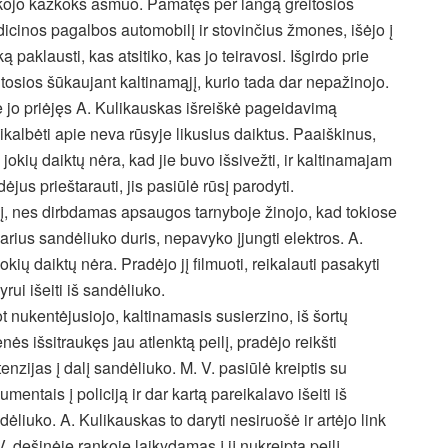
kojo kažkoks asmuo. Pamatęs per langą greitosios
icinos pagalbos automobilį ir stovinčius žmones, išėjo į
ą paklausti, kas atsitiko, kas jo teiravosi. Išgirdo prie
itosios šūkaujant kaltinamąjį, kurio tada dar nepažinojo.
e jo priėjęs A. Kulikauskas išreiškė pageidavimą
ikalbėti apie neva rūsyje likusius daiktus. Paaiškinus,
 jokių daiktų nėra, kad jie buvo išsivežti, ir kaltinamajam
dėjus prieštarauti, jis pasiūlė rūsį parodyti.
ėlį, nes dirbdamas apsaugos tarnyboje žinojo, kad tokiose
arius sandėliuko duris, nepavyko įjungti elektros. A.
kių daiktų nėra. Pradėjo jį filmuoti, reikalauti pasakyti
yrui išeiti iš sandėliuko.
t nukentėjusiojo, kaltinamasis susierzino, iš šortų
enės išsitraukęs jau atlenktą peilį, pradėjo reikšti
tenzijas į dalį sandėliuko. M. V. pasiūlė kreiptis su
umentais į policiją ir dar kartą pareikalavo išeiti iš
dėliuko. A. Kulikauskas to daryti nesiruošė ir artėjo link
V. dešinėje rankoje laikydamas į jį nukreiptą peilį.