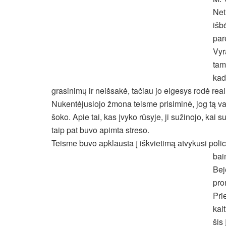
Net
išb
par
Vyr
tam
kad
grasinimų ir neišsakė, tačiau jo elgesys rodė rea
Nukentėjusiojo žmona teisme prisiminė, jog tą vak
šoko. Apie tai, kas įvyko rūsyje, ji sužinojo, kai su
taip pat buvo apimta streso.
Teisme buvo apklausta į iškvietimą atvykusi polici
bai
Bej
pro
Pri
kal
šis