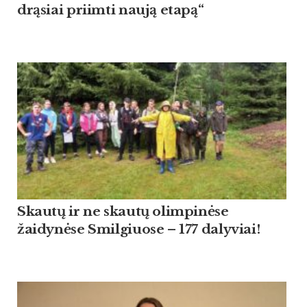
drąsiai priimti naują etapą“
Skautų ir ne skautų olimpinėse
žaidynėse Smilgiuose – 177 dalyviai!