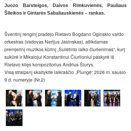
Juozo Barsteigos, Daivos Rimkuvienės, Pauliaus
Šileikos ir Gintarės Sabaliauskienės – rankas.
Šventinį renginį pradėjo Rietavo Bogdano Oginskio vardo
orkestras (vadovas Nerijus Jasinskas), atlikdamas
premjerinį muzikos kūrinį „Sulėtinto laiko čiurlenimas“, kurį
sukūrė ir Mikalojui Konstantinui Čiurlioniui paskyrė iš
Rietavo kilęs kompozitorius Andrius Šiurys.
Visą straipsnį skaitykite laikraščio „Plungė“ 2026 m. sausio
9 d. numeryje (Nr.2)