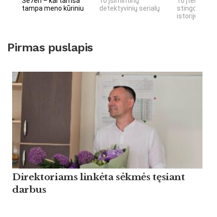
Se7en – kai tamsa
10 įsimintinų
10 įtemptų, 
tampa meno kūriniu
detektyvinių serialų
stingdančių 
istorijų
Pirmas puslapis
Direktoriams linkėta sėkmės tęsiant
darbus