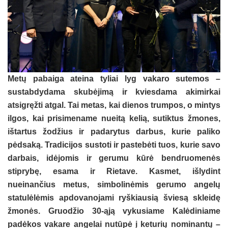
Metų pabaiga ateina tyliai lyg vakaro sutemos –
sustabdydama skubėjimą ir kviesdama akimirkai
atsigręžti atgal. Tai metas, kai dienos trumpos, o mintys
ilgos, kai prisimename nueitą kelią, sutiktus žmones,
ištartus žodžius ir padarytus darbus, kurie paliko
pėdsaką. Tradicijos sustoti ir pastebėti tuos, kurie savo
darbais, idėjomis ir gerumu kūrė bendruomenės
stiprybę, esama ir Rietave. Kasmet, išlydint
nueinančius metus, simbolinėmis gerumo angelų
statulėlėmis apdovanojami ryškiausią šviesą skleidę
žmonės. Gruodžio 30-ąją vykusiame Kalėdiniame
padėkos vakare angelai nutūpė į keturių nominantų –