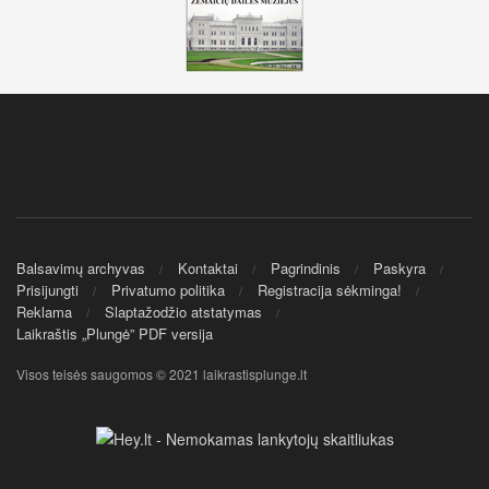
Balsavimų archyvas
Kontaktai
Pagrindinis
Paskyra
Prisijungti
Privatumo politika
Registracija sėkminga!
Reklama
Slaptažodžio atstatymas
Laikraštis „Plungė” PDF versija
Visos teisės saugomos © 2021 laikrastisplunge.lt