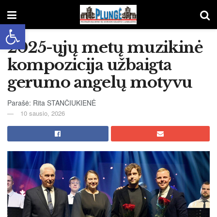
Open toolbar
2025-ųjų metų muzikinė
kompozicija užbaigta
gerumo angelų motyvu
Parašė: Rita STANČIUKIENĖ
10 sausio, 2026