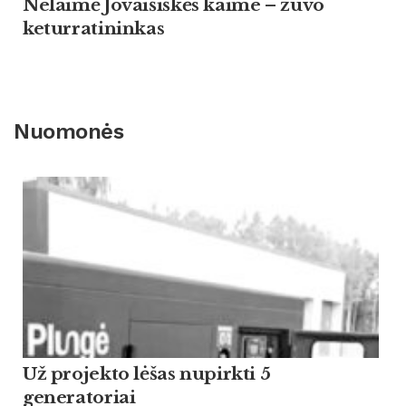
Nelaimė Jovaišiškės kaime – žuvo
keturratininkas
Nuomonės
Už projekto lėšas nupirkti 5
generatoriai