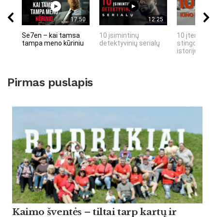
17:50
12:25
Se7en – kai tamsa
10 įsimintinų
10 įtemptų, 
tampa meno kūriniu
detektyvinių serialų
stingdančių 
istorijų
Pirmas puslapis
Kaimo šventės – tiltai tarp kartų ir