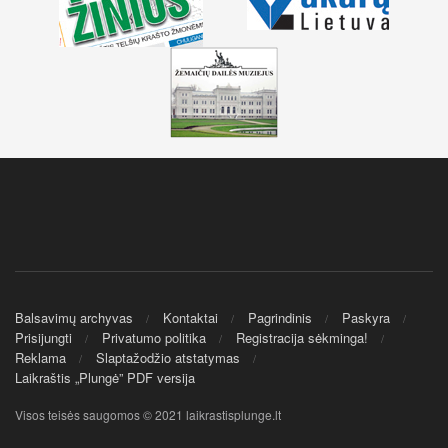
Balsavimų archyvas
Kontaktai
Pagrindinis
Paskyra
Prisijungti
Privatumo politika
Registracija sėkminga!
Reklama
Slaptažodžio atstatymas
Laikraštis „Plungė” PDF versija
Visos teisės saugomos © 2021 laikrastisplunge.lt