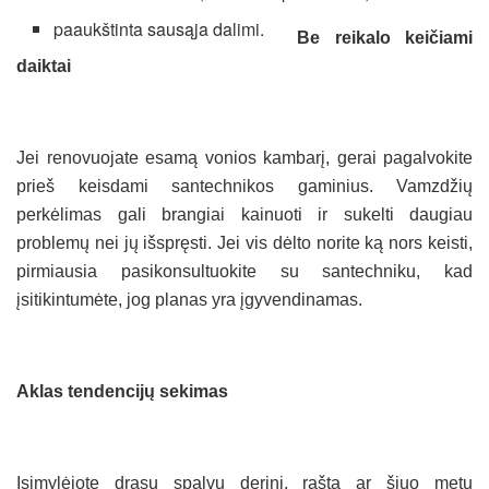
paaukštinta sausąja dalimi.
Be reikalo keičiami
daiktai
Jei renovuojate esamą vonios kambarį, gerai pagalvokite
prieš keisdami santechnikos gaminius. Vamzdžių
perkėlimas gali brangiai kainuoti ir sukelti daugiau
problemų nei jų išspręsti. Jei vis dėlto norite ką nors keisti,
pirmiausia pasikonsultuokite su santechniku, kad
įsitikintumėte, jog planas yra įgyvendinamas.
Aklas tendencijų sekimas
Įsimylėjote drąsų spalvų derinį, raštą ar šiuo metu