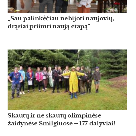
„Sau palinkėčiau nebijoti naujovių,
drąsiai priimti naują etapą“
Skautų ir ne skautų olimpinėse
žaidynėse Smilgiuose – 177 dalyviai!