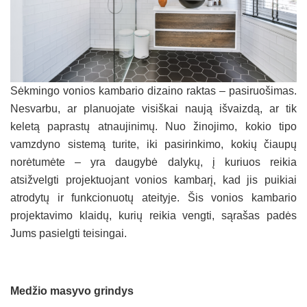
Sėkmingo vonios kambario dizaino raktas – pasiruošimas.
Nesvarbu, ar planuojate visiškai naują išvaizdą, ar tik
keletą paprastų atnaujinimų. Nuo žinojimo, kokio tipo
vamzdyno sistemą turite, iki pasirinkimo, kokių čiaupų
norėtumėte – yra daugybė dalykų, į kuriuos reikia
atsižvelgti projektuojant vonios kambarį, kad jis puikiai
atrodytų ir funkcionuotų ateityje. Šis vonios kambario
projektavimo klaidų, kurių reikia vengti, sąrašas padės
Jums pasielgti teisingai.
Medžio masyvo grindys