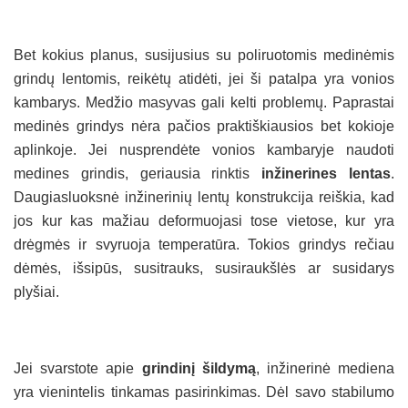
Bet kokius planus, susijusius su poliruotomis medinėmis
grindų lentomis, reikėtų atidėti, jei ši patalpa yra vonios
kambarys. Medžio masyvas gali kelti problemų. Paprastai
medinės grindys nėra pačios praktiškiausios bet kokioje
aplinkoje. Jei nusprendėte vonios kambaryje naudoti
medines grindis, geriausia rinktis
inžinerines lentas
.
Daugiasluoksnė inžinerinių lentų konstrukcija reiškia, kad
jos kur kas mažiau deformuojasi tose vietose, kur yra
drėgmės ir svyruoja temperatūra. Tokios grindys rečiau
dėmės, išsipūs, susitrauks, susiraukšlės ar susidarys
plyšiai.
Jei svarstote apie
grindinį šildymą
, inžinerinė mediena
yra vienintelis tinkamas pasirinkimas. Dėl savo stabilumo