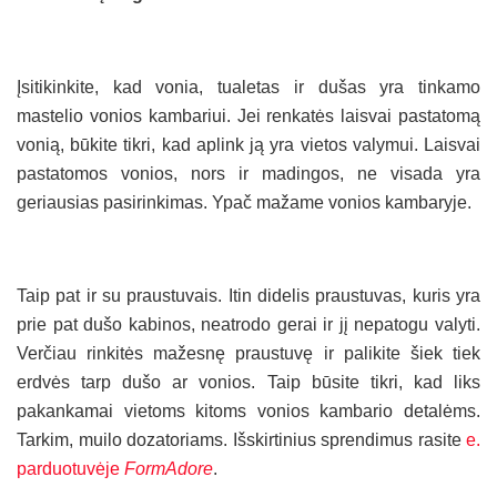
Įsitikinkite, kad vonia, tualetas ir dušas yra tinkamo
mastelio vonios kambariui. Jei renkatės laisvai pastatomą
vonią, būkite tikri, kad aplink ją yra vietos valymui. Laisvai
pastatomos vonios, nors ir madingos, ne visada yra
geriausias pasirinkimas. Ypač mažame vonios kambaryje.
Taip pat ir su praustuvais. Itin didelis praustuvas, kuris yra
prie pat dušo kabinos, neatrodo gerai ir jį nepatogu valyti.
Verčiau rinkitės mažesnę praustuvę ir palikite šiek tiek
erdvės tarp dušo ar vonios. Taip būsite tikri, kad liks
pakankamai vietoms kitoms vonios kambario detalėms.
Tarkim, muilo dozatoriams. Išskirtinius sprendimus rasite
e.
parduotuvėje
FormAdore
.