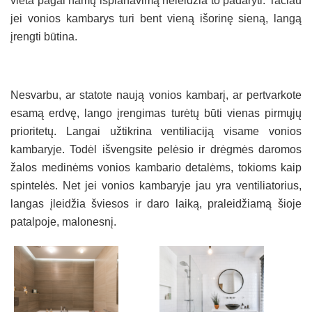
vieta pagal namų išplanavimą neleidžia to padaryti. Tačiau
jei vonios kambarys turi bent vieną išorinę sieną, langą
įrengti būtina.
Nesvarbu, ar statote naują vonios kambarį, ar pertvarkote
esamą erdvę, lango įrengimas turėtų būti vienas pirmųjų
prioritetų. Langai užtikrina ventiliaciją visame vonios
kambaryje. Todėl išvengsite pelėsio ir drėgmės daromos
žalos medinėms vonios kambario detalėms, tokioms kaip
spintelės. Net jei vonios kambaryje jau yra ventiliatorius,
langas įleidžia šviesos ir daro laiką, praleidžiamą šioje
patalpoje, malonesnį.