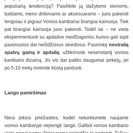
populiarią tendenciją? Pasilikite ją dažytoms sienoms,
baldams, meno dirbiniams ar aksesuarams – juos pakeisti
lengviau ir pigiau! Vonios kambariai brangiai kainuoja. Tiek
pat brangiai kainuoja juos pakeisti. Todėl tai – ne vieta
eksperimentuoti su apdailos medžiagomis, kurios gali tapti
pasenusios dar neišdžiūvus skiediniui. Pasirinkę
neutralią
spalvų gamą ir apdailą
, užtikrinsite nesenstantį vonios
kambario dizainą. Jis vis dar patiks daugumai pirkėjų, jei
po 5-10 metų norėsite būstą parduoti.
Lango pamiršimas
Nėra jokios priežasties, kodėl neturėtumėte naujame
vonios kambaryje neįrengti lango. Galbūt vonios kambario