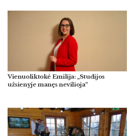
Vienuoliktokė Emilija: „Studijos
užsienyje manęs nevilioja“