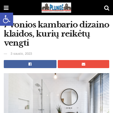
Open toolbar
7 vonios kambario dizaino
klaidos, kurių reikėtų
vengti
3 sausio, 2023