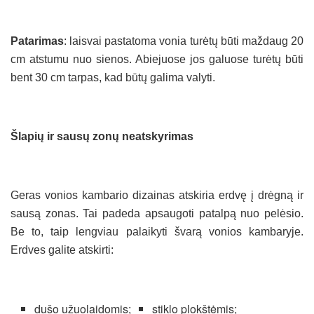
Patarimas
: laisvai pastatoma vonia turėtų būti maždaug 20
cm atstumu nuo sienos. Abiejuose jos galuose turėtų būti
bent 30 cm tarpas, kad būtų galima valyti.
Šlapių ir sausų zonų neatskyrimas
Geras vonios kambario dizainas atskiria erdvę į drėgną ir
sausą zonas. Tai padeda apsaugoti patalpą nuo pelėsio.
Be to, taip lengviau palaikyti švarą vonios kambaryje.
Erdves galite atskirti:
dušo užuolaidomis;
stiklo plokštėmis;