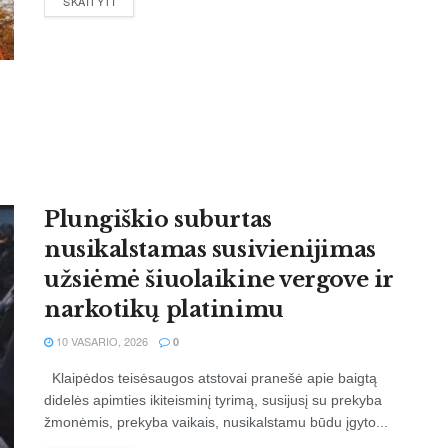
SKAITYTI
Plungiškio suburtas
nusikalstamas susivienijimas
užsiėmė šiuolaikine vergove ir
narkotikų platinimu
10 VASARIO, 2026
0
Klaipėdos teisėsaugos atstovai pranešė apie baigtą
didelės apimties ikiteisminį tyrimą, susijusį su prekyba
žmonėmis, prekyba vaikais, nusikalstamu būdu įgyto...