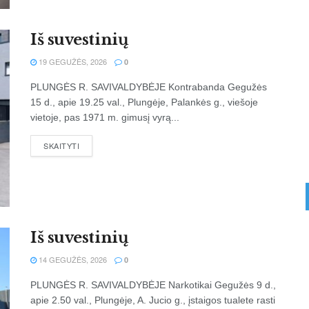
Iš suvestinių
19 GEGUŽĖS, 2026
0
PLUNGĖS R. SAVIVALDYBĖJE Kontrabanda Gegužės
15 d., apie 19.25 val., Plungėje, Palankės g., viešoje
vietoje, pas 1971 m. gimusį vyrą...
SKAITYTI
Iš suvestinių
14 GEGUŽĖS, 2026
0
PLUNGĖS R. SAVIVALDYBĖJE Narkotikai Gegužės 9 d.,
apie 2.50 val., Plungėje, A. Jucio g., įstaigos tualete rasti