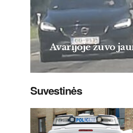
Ava­ri­jo­je žu­vo jau
Suvestinės