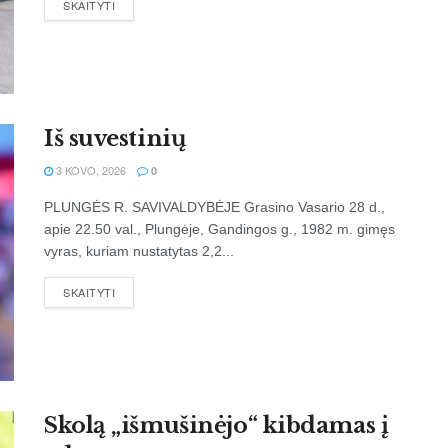
SKAITYTI
Iš suvestinių
3 KOVO, 2026
0
PLUNGĖS R. SAVIVALDYBĖJE Grasino Vasario 28 d.,
apie 22.50 val., Plungėje, Gandingos g., 1982 m. gimęs
vyras, kuriam nustatytas 2,2...
SKAITYTI
Sko­lą „iš­mu­ši­nė­jo“ kib­da­mas į