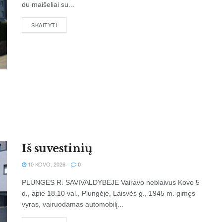
du maišeliai su...
SKAITYTI
Iš suvestinių
10 KOVO, 2026
0
PLUNGĖS R. SAVIVALDYBĖJE Vairavo neblaivus Kovo 5
d., apie 18.10 val., Plungėje, Laisvės g., 1945 m. gimęs
vyras, vairuodamas automobilį...