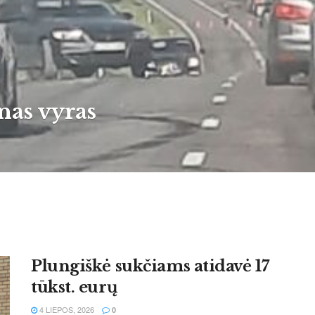
­nas vy­ras
Plungiškė sukčiams atidavė 17
tūkst. eurų
4 LIEPOS, 2026
0