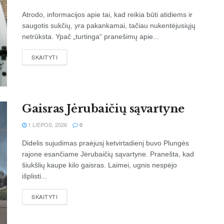
Atrodo, informacijos apie tai, kad reikia būti atidiems ir
saugotis sukčių, yra pakankamai, tačiau nukentėjusiųjų
netrūksta. Ypač „turtinga“ pranešimų apie...
SKAITYTI
Gaisras Jėrubaičių sąvartyne
1 LIEPOS, 2026
0
Didelis sujudimas praėjusį ketvirtadienį buvo Plungės
rajone esančiame Jėrubaičių sąvartyne. Pranešta, kad
šiukšlių kaupe kilo gaisras. Laimei, ugnis nespėjo
išplisti...
SKAITYTI