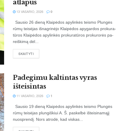
at­la­pus
13 VASARIO, 2026
0
Sau­sio 26 die­ną Klai­pė­dos apy­lin­kės teis­mo Plun­gės
rū­mų tei­sė­jas iš­nag­ri­nė­jo Klai­pė­dos apy­gar­dos pro­ku­ra­
tū­ros Klai­pė­dos apy­lin­kės pro­ku­ra­tū­ros pro­ku­ro­rės pa­
reiš­ki­mą dėl...
SKAITYTI
Padegimu kaltintas vyras
išteisintas
11 VASARIO, 2026
1
Sausio 19 dieną Klaipėdos apylinkės teismo Plungės
rūmų teisėjas plungiškiui A. Š. paskelbė išteisinamąjį
nuosprendį. Nors atrodė, kad viskas...