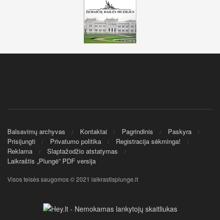
Balsavimų archyvas
Kontaktai
Pagrindinis
Paskyra
Prisijungti
Privatumo politika
Registracija sėkminga!
Reklama
Slaptažodžio atstatymas
Laikraštis „Plungė” PDF versija
Visos teisės saugomos © 2021 laikrastisplunge.lt