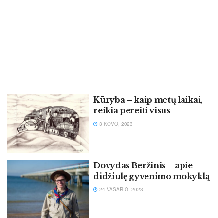
Kū­ry­ba – kaip me­tų lai­kai,
rei­kia pe­rei­ti vi­sus
3 KOVO, 2023
Dovydas Beržinis – apie
didžiulę gyvenimo mokyklą
24 VASARIO, 2023