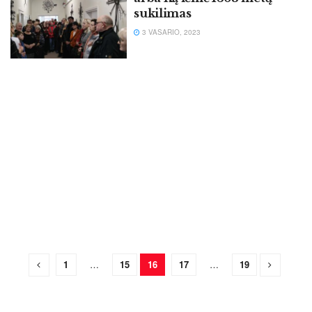
sukilimas
3 VASARIO, 2023
1
…
15
16
17
…
19