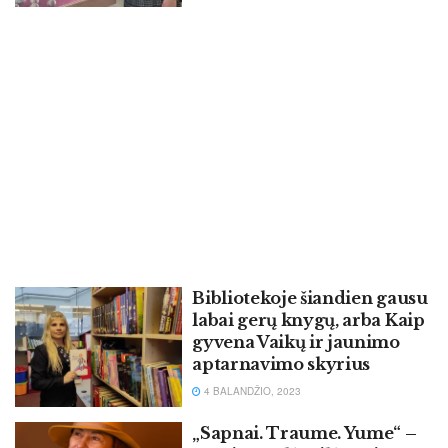
Bibliotekoje šiandien gausu
labai gerų knygų, arba Kaip
gyvena Vaikų ir jaunimo
aptarnavimo skyrius
4 BALANDŽIO, 2023
„Sapnai. Traume. Yume“ –