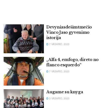
Devyniasdešimtmečio
Vinco Jaso gyvenimo
istorija
7 VASARIO, 2023
„Alfa 4, emfogo, direto no
flanco esquerdo“
7 VASARIO, 2023
Augame su knyga
3 VASARIO, 2023