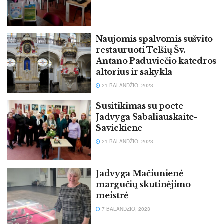
Naujomis spalvomis sušvito
restauruoti Telšių Šv.
Antano Paduviečio katedros
altorius ir sakykla
21 BALANDŽIO, 2023
Susitikimas su poete
Jadvyga Sabaliauskaite-
Savickiene
21 BALANDŽIO, 2023
Jadvyga Mačiūnienė –
margučių skutinėjimo
meistrė
7 BALANDŽIO, 2023