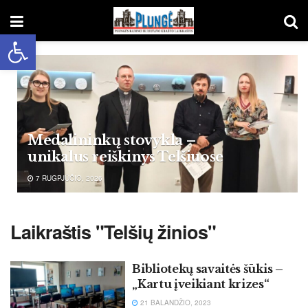
Open toolbar
Medalininkų stovykla –
unikalus reiškinys Telšiuose
7 RUGPJŪČIO, 2026
Laikraštis "Telšių žinios"
Bibliotekų savaitės šūkis –
„Kartu įveikiant krizes“
21 BALANDŽIO, 2023