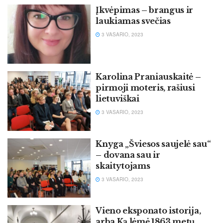
Įkvėpimas – brangus ir
laukiamas svečias
3 VASARIO, 2023
Karolina Praniauskaitė –
pirmoji moteris, rašiusi
lietuviškai
3 VASARIO, 2023
Knyga „Šviesos saujelė sau“
– dovana sau ir
skaitytojams
3 VASARIO, 2023
Vieno eksponato istorija,
arba Ką lėmė 1863 metų