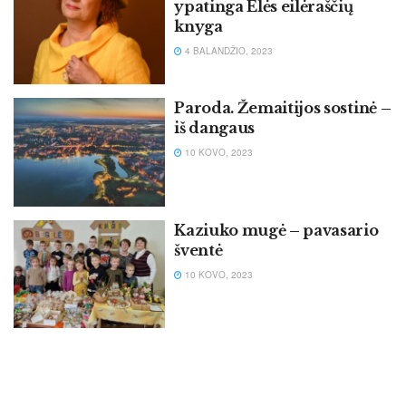
ypatinga Elės eilėraščių
knyga
4 BALANDŽIO, 2023
Paroda. Žemaitijos sostinė –
iš dangaus
10 KOVO, 2023
Kaziuko mugė – pavasario
šventė
10 KOVO, 2023