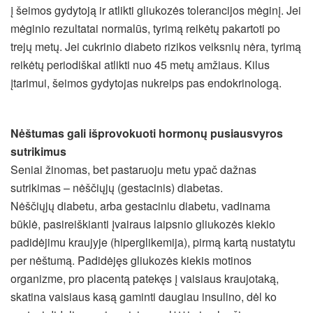
į šeimos gydytoją ir atlikti gliukozės tolerancijos mėginį. Jei
mėginio rezultatai normalūs, tyrimą reikėtų pakartoti po
trejų metų. Jei cukrinio diabeto rizikos veiksnių nėra, tyrimą
reikėtų periodiškai atlikti nuo 45 metų amžiaus. Kilus
įtarimui, šeimos gydytojas nukreips pas endokrinologą.
Nėštumas gali išprovokuoti hormonų pusiausvyros
sutrikimus
Seniai žinomas, bet pastaruoju metu ypač dažnas
sutrikimas – nėščiųjų (gestacinis) diabetas.
Nėščiųjų diabetu, arba gestaciniu diabetu, vadinama
būklė, pasireiškianti įvairaus laipsnio gliukozės kiekio
padidėjimu kraujyje (hiperglikemija), pirmą kartą nustatytu
per nėštumą. Padidėjęs gliukozės kiekis motinos
organizme, pro placentą patekęs į vaisiaus kraujotaką,
skatina vaisiaus kasą gaminti daugiau insulino, dėl ko