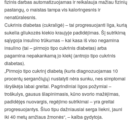
fizinis darbas automatizuojamas ir reikalauja mažiau fizinių
pastangų, o maistas tampa vis kaloringesnis ir
nenatūralesnis.
Cukrinis diabetas (cukraligė) – tai progresuojanti liga, kurią
sukelia gliukozės kiekio kraujyje padidėjimas. Šį sutrikimą
sąlygoja insulino trūkumas – kai kasa iš viso negamina
insulino (tai – pirmojo tipo cukrinis diabetas) arba
pagamina nepakankamą jo kiekį (antrojo tipo cukrinis
diabetas).
„Pirmojo tipo cukrinį diabetą (kuris diagnozuojamas 10
procentų sergančiųjų) nustatyti nėra sunku, nes simptomai
išryškėja labai greitai. Pagrindiniai ligos požymiai –
troškulys, gausus šlapinimasis, kūno svorio mažėjimas,
padidėjęs nuovargis, regėjimo sutrikimai – yra greitai
progresuojantys. Šiuo tipu dažniausiai serga liekni, jauni
iki 40 metų amžiaus žmonės“, – kalba gydytoja.