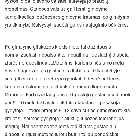
vystosi didelio svorio vaisius, sulėtėja jo plaučių
brendimas. Stambus vaisius gali lemti gimdymo
komplikacijas, dažnesnes gimdymo traumas, po gimdymo
yra tikimybė išsivystyti sudėtingoms naujagimio būklėms.
Po gimdymo gliukozės kiekis moteriai dažniausiai
normalizuojasi, nepaisant to, negalima į gestacinį diabetą
žiūrėti nerūpestingai. „Moterims, kurioms nėštumo metu
buvo diagnozuotas gestacinis diabetas, rizika ateityje
susirgti cukriniu diabetu yra gerokai didesnė nei toms,
kurioms nėštumo metu ši būklė nebuvo diagnozuota.
Manoma, kad maždaug pusei sirgusiųjų gestaciniu diabetu
per 5–10 metų išsivysto cukrinis diabetas, – pasakoja
gydytoja, – todėl praėjus 6–12 savaičių po gimdymo reikia
kreiptis į šeimos gydytoją ir atlikti gliukozės tolerancijos
mėginį. Net esant normaliems rodikliams gestaciniu
diabetu sirgusi moteris turėtų būti ir toliau periodiškai