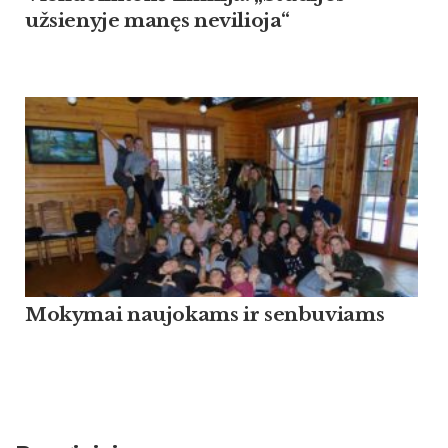
užsienyje manęs nevilioja“
Mokymai naujokams ir senbuviams