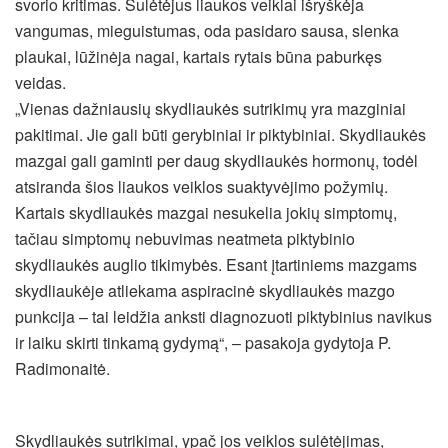
svorio kritimas. Sulėtėjus liaukos veiklai išryškėja
vangumas, mieguistumas, oda pasidaro sausa, slenka
plaukai, lūžinėja nagai, kartais rytais būna paburkęs
veidas.
„Vienas dažniausių skydliaukės sutrikimų yra mazginiai
pakitimai. Jie gali būti gerybiniai ir piktybiniai. Skydliaukės
mazgai gali gaminti per daug skydliaukės hormonų, todėl
atsiranda šios liaukos veiklos suaktyvėjimo požymių.
Kartais skydliaukės mazgai nesukelia jokių simptomų,
tačiau simptomų nebuvimas neatmeta piktybinio
skydliaukės auglio tikimybės. Esant įtartiniems mazgams
skydliaukėje atliekama aspiracinė skydliaukės mazgo
punkcija – tai leidžia anksti diagnozuoti piktybinius navikus
ir laiku skirti tinkamą gydymą“, – pasakoja gydytoja P.
Radimonaitė.
Skydliaukės sutrikimai, ypač jos veiklos sulėtėjimas,