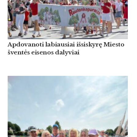
Apdovanoti labiausiai išsiskyrę Miesto
šventės eisenos dalyviai