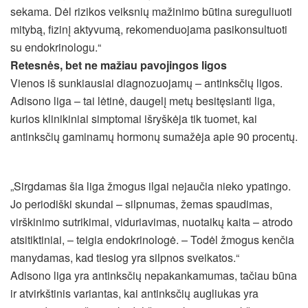
sekama. Dėl rizikos veiksnių mažinimo būtina sureguliuoti
mitybą, fizinį aktyvumą, rekomenduojama pasikonsultuoti
su endokrinologu.“
Retesnės, bet ne mažiau pavojingos ligos
Vienos iš sunkiausiai diagnozuojamų – antinksčių ligos.
Adisono liga – tai lėtinė, daugelį metų besitęsianti liga,
kurios klinikiniai simptomai išryškėja tik tuomet, kai
antinksčių gaminamų hormonų sumažėja apie 90 procentų.
„Sirgdamas šia liga žmogus ilgai nejaučia nieko ypatingo.
Jo periodiški skundai – silpnumas, žemas spaudimas,
virškinimo sutrikimai, viduriavimas, nuotaikų kaita – atrodo
atsitiktiniai, – teigia endokrinologė. – Todėl žmogus kenčia
manydamas, kad tiesiog yra silpnos sveikatos.“
Adisono liga yra antinksčių nepakankamumas, tačiau būna
ir atvirkštinis variantas, kai antinksčių augliukas yra