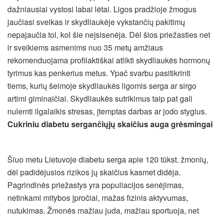
dažniausiai vystosi labai lėtai. Ligos pradžioje žmogus
jaučiasi sveikas ir skydliaukėje vykstančių pakitimų
nepajaučia tol, kol šie neįsisenėja. Dėl šios priežasties net
ir sveikiems asmenims nuo 35 metų amžiaus
rekomenduojama profilaktiškai atlikti skydliaukės hormonų
tyrimus kas penkerius metus. Ypač svarbu pasitikrinti
tiems, kurių šeimoje skydliaukės ligomis serga ar sirgo
artimi giminaičiai. Skydliaukės sutrikimus taip pat gali
nulemti ilgalaikis stresas, įtemptas darbas ar jodo stygius.
Cukriniu diabetu sergančiųjų skaičius auga grėsmingai
Šiuo metu Lietuvoje diabetu serga apie 120 tūkst. žmonių,
dėl padidėjusios rizikos jų skaičius kasmet didėja.
Pagrindinės priežastys yra populiacijos senėjimas,
netinkami mitybos įpročiai, mažas fizinis aktyvumas,
nutukimas. Žmonės mažiau juda, mažiau sportuoja, net