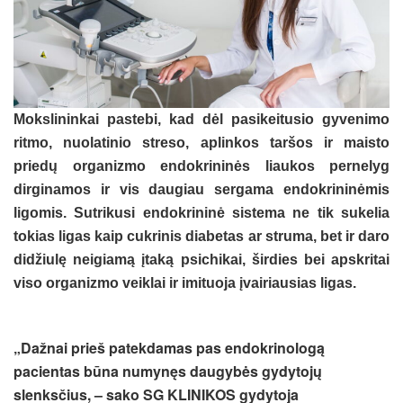
Mokslininkai pastebi, kad dėl pasikeitusio gyvenimo
ritmo, nuolatinio streso, aplinkos taršos ir maisto
priedų organizmo endokrininės liaukos pernelyg
dirginamos ir vis daugiau sergama endokrininėmis
ligomis. Sutrikusi endokrininė sistema ne tik sukelia
tokias ligas kaip cukrinis diabetas ar struma, bet ir daro
didžiulę neigiamą įtaką psichikai, širdies bei apskritai
viso organizmo veiklai ir imituoja įvairiausias ligas.
„Dažnai prieš patekdamas pas endokrinologą
pacientas būna numynęs daugybės gydytojų
slenksčius, – sako SG KLINIKOS gydytoja