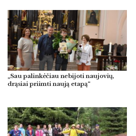
„Sau palinkėčiau nebijoti naujovių,
drąsiai priimti naują etapą“