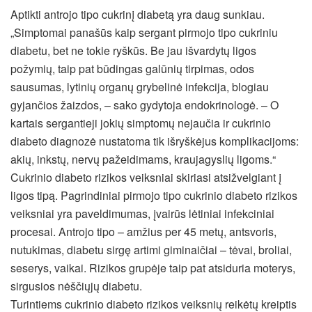
Aptikti antrojo tipo cukrinį diabetą yra daug sunkiau.
„Simptomai panašūs kaip sergant pirmojo tipo cukriniu
diabetu, bet ne tokie ryškūs. Be jau išvardytų ligos
požymių, taip pat būdingas galūnių tirpimas, odos
sausumas, lytinių organų grybelinė infekcija, blogiau
gyjančios žaizdos, – sako gydytoja endokrinologė. – O
kartais sergantieji jokių simptomų nejaučia ir cukrinio
diabeto diagnozė nustatoma tik išryškėjus komplikacijoms:
akių, inkstų, nervų pažeidimams, kraujagyslių ligoms.“
Cukrinio diabeto rizikos veiksniai skiriasi atsižvelgiant į
ligos tipą. Pagrindiniai pirmojo tipo cukrinio diabeto rizikos
veiksniai yra paveldimumas, įvairūs lėtiniai infekciniai
procesai. Antrojo tipo – amžius per 45 metų, antsvoris,
nutukimas, diabetu sirgę artimi giminaičiai – tėvai, broliai,
seserys, vaikai. Rizikos grupėje taip pat atsiduria moterys,
sirgusios nėščiųjų diabetu.
Turintiems cukrinio diabeto rizikos veiksnių reikėtų kreiptis