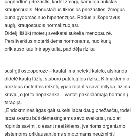
pagrindinė priežastis, kodėl žmogų kamuoja aukštas
kraujospūdis. Nenustačius tikrosios priežasties, žmogus
būna gydomas nuo hipertenzijos. Radus ir išoperavus
auglį, kraujospūdis normalizuojasi.
Didelį iššūkį moterų sveikatai sukelia menopauzė.
Persitvarkius moteriškiems hormonams, nuo kurių
priklauso kaulinė apykaita, padidėja rizika
susirgti osteoporoze – kaulai ima netekti kalcio, atsiranda
didelė kaulų lūžių, stuburo patologijos rizika. Klimakterinio
amžiaus moterims reikėtų ypač rūpintis savo mityba, fiziniu
krūviu, o jei to nepakanka – vartoti pakeičiamąją hormonų
terapiją.
„Endokrinines ligas gali sukelti labai daug priežasčių, todėl
labai svarbu būti dėmesingiems savo sveikatai, nuolat
rūpintis savimi, o esant neaiškiems, įvairioms organizmo
sistemoms priklausantiems simptomams neužmiršti