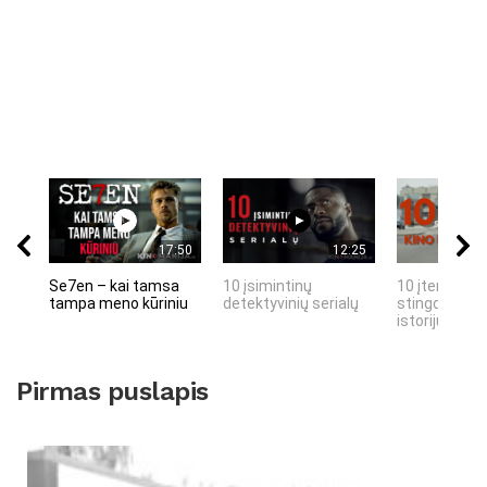
17:50
12:25
Se7en – kai tamsa
10 įsimintinų
10 įtemptų, 
tampa meno kūriniu
detektyvinių serialų
stingdančių 
istorijų
Pirmas puslapis