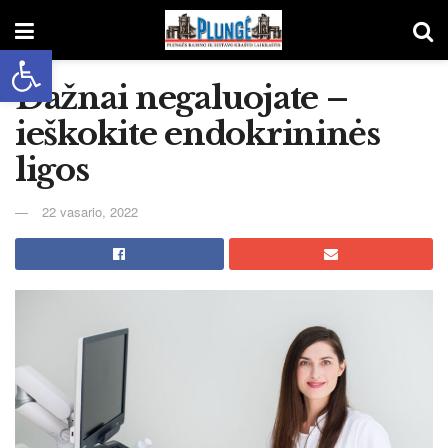
Open toolbar
Dažnai negaluojate –
ieškokite endokrininės
ligos
22 vasario, 2022