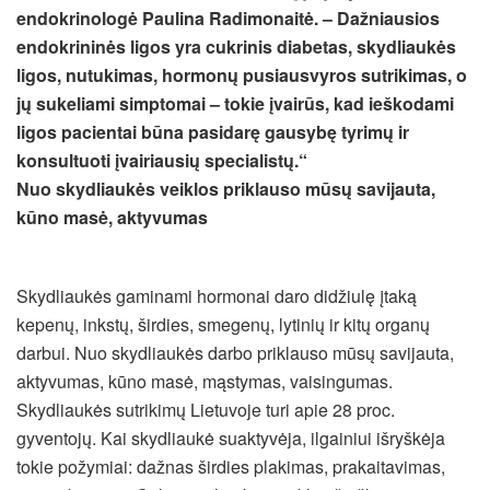
endokrinologė Paulina Radimonaitė. – Dažniausios
endokrininės ligos yra cukrinis diabetas, skydliaukės
ligos, nutukimas, hormonų pusiausvyros sutrikimas, o
jų sukeliami simptomai – tokie įvairūs, kad ieškodami
ligos pacientai būna pasidarę gausybę tyrimų ir
konsultuoti įvairiausių specialistų.“
Nuo skydliaukės veiklos priklauso mūsų savijauta,
kūno masė, aktyvumas
Skydliaukės gaminami hormonai daro didžiulę įtaką
kepenų, inkstų, širdies, smegenų, lytinių ir kitų organų
darbui. Nuo skydliaukės darbo priklauso mūsų savijauta,
aktyvumas, kūno masė, mąstymas, vaisingumas.
Skydliaukės sutrikimų Lietuvoje turi apie 28 proc.
gyventojų. Kai skydliaukė suaktyvėja, ilgainiui išryškėja
tokie požymiai: dažnas širdies plakimas, prakaitavimas,