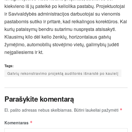
kiekvieno iš jų pateikė po keliolika pastabų. Projektuotojai
ir Savivaldybės administracijos darbuotojai su vienomis
pastabomis sutiko ir pritarė, kad reikalingos korektūros. Kai
kurių pataisymų bendru sutarimu nuspręsta atsisakyti.
Klausimų kilo dėl kelio ženklų, horizontalaus gatvių
žymėjimo, automobilių stovėjimo vietų, galimybių judėti
neįgaliesiems ir kt.
Tags:
Gatvių rekonstravimo projektą auditorės išnarstė po kaulelį
Parašykite komentarą
El. pašto adresas nebus skelbiamas.
Būtini laukeliai pažymėti
*
Komentaras
*