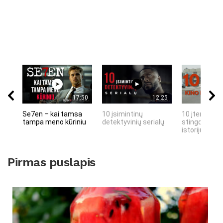
17:50
12:25
Se7en – kai tamsa
10 įsimintinų
10 įtemptų, 
tampa meno kūriniu
detektyvinių serialų
stingdančių 
istorijų
Pirmas puslapis