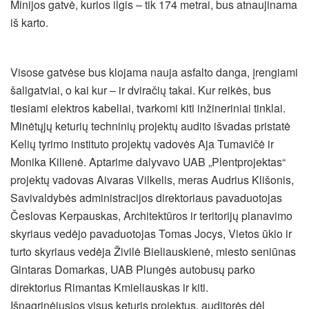
Minijos gatvė, kurios ilgis – tik 174 metrai, bus atnaujinama
iš karto.
Visose gatvėse bus klojama nauja asfalto danga, įrengiami
šaligatviai, o kai kur – ir dviračių takai. Kur reikės, bus
tiesiami elektros kabeliai, tvarkomi kiti inžineriniai tinklai.
Minėtųjų keturių techninių projektų audito išvadas pristatė
Kelių tyrimo instituto projektų vadovės Aja Tumavičė ir
Monika Kilienė. Aptarime dalyvavo UAB „Plentprojektas“
projektų vadovas Aivaras Vilkelis, meras Audrius Klišonis,
Savivaldybės administracijos direktoriaus pavaduotojas
Česlovas Kerpauskas, Architektūros ir teritorijų planavimo
skyriaus vedėjo pavaduotojas Tomas Jocys, Vietos ūkio ir
turto skyriaus vedėja Živilė Bieliauskienė, miesto seniūnas
Gintaras Domarkas, UAB Plungės autobusų parko
direktorius Rimantas Kmieliauskas ir kiti.
Išnagrinėjusios visus keturis projektus, auditorės dėl