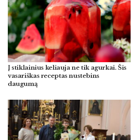
Į stiklainius keliauja ne tik agurkai. Šis
vasariškas receptas nustebins
daugumą