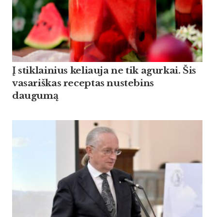
Į stiklainius keliauja ne tik agurkai. Šis
vasariškas receptas nustebins
daugumą