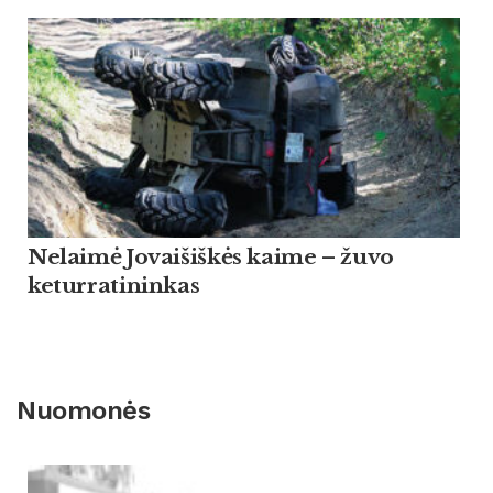
Nelaimė Jovaišiškės kaime – žuvo
keturratininkas
Nuomonės