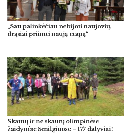
„Sau palinkėčiau nebijoti naujovių,
drąsiai priimti naują etapą“
Skautų ir ne skautų olimpinėse
žaidynėse Smilgiuose – 177 dalyviai!