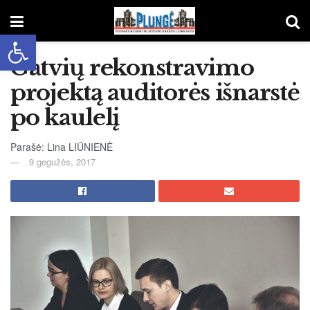
Open toolbar
Gatvių rekonstravimo
projektą auditorės išnarstė
po kaulelį
Parašė: Lina LIŪNIENĖ
9 gegužės, 2017