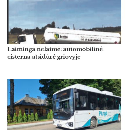
Laiminga nelaimė: automobilinė
cisterna atsidūrė griovyje