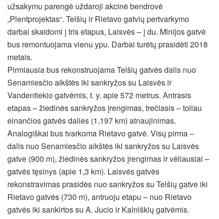
užsakymu parengė uždaroji akcinė bendrovė
„Plentprojektas“. Telšių ir Rietavo gatvių pertvarkymo
darbai skaidomi į tris etapus, Laisvės – į du. Minijos gatvė
bus remontuojama vienu ypu. Darbai turėtų prasidėti 2018
metais.
Pirmiausia bus rekonstruojama Telšių gatvės dalis nuo
Senamiesčio aikštės iki sankryžos su Laisvės ir
Vandentiekio gatvėmis, t. y. apie 572 metrus. Antrasis
etapas – žiedinės sankryžos įrengimas, trečiasis – toliau
einančios gatvės dalies (1,197 km) atnaujinimas.
Analogiškai bus tvarkoma Rietavo gatvė. Visų pirma –
dalis nuo Senamiesčio aikštės iki sankryžos su Laisvės
gatve (900 m), žiedinės sankryžos įrengimas ir vėliausiai –
gatvės tęsinys (apie 1,3 km). Laisvės gatvės
rekonstravimas prasidės nuo sankryžos su Telšių gatve iki
Rietavo gatvės (730 m), antruoju etapu – nuo Rietavo
gatvės iki sankirtos su A. Jucio ir Kalniškių gatvėmis.