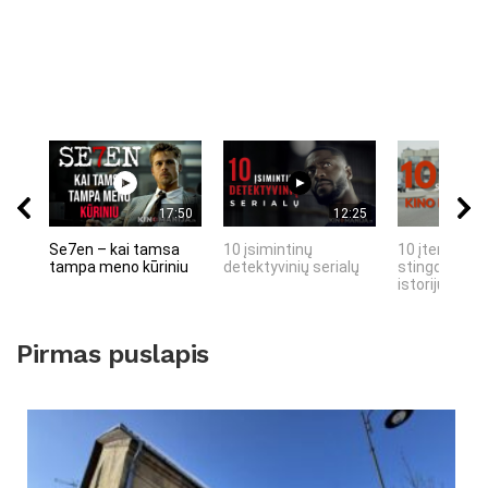
17:50
12:25
Se7en – kai tamsa
10 įsimintinų
10 įtemptų, 
tampa meno kūriniu
detektyvinių serialų
stingdančių 
istorijų
Pirmas puslapis