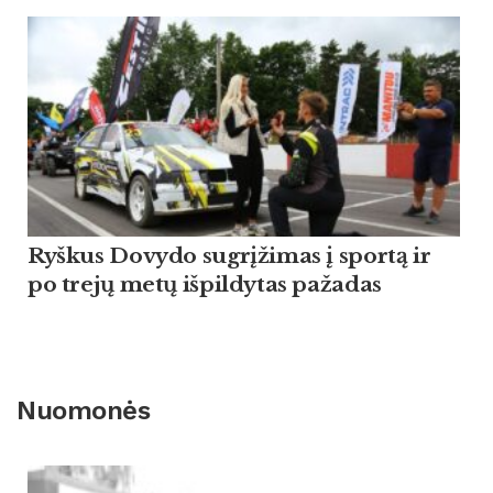
Ryškus Dovydo sugrįžimas į sportą ir
po trejų metų išpildytas pažadas
Nuomonės