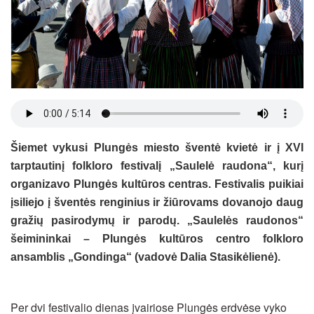
Šiemet vykusi Plungės miesto šventė kvietė ir į XVI
tarptautinį folkloro festivalį „Saulelė raudona“, kurį
organizavo Plungės kultūros centras. Festivalis puikiai
įsiliejo į šventės renginius ir žiūrovams dovanojo daug
gražių pasirodymų ir parodų. „Saulelės raudonos“
šeimininkai – Plungės kultūros centro folkloro
ansamblis „Gondinga“ (vadovė Dalia Stasikėlienė).
Per dvi festivalio dienas įvairiose Plungės erdvėse vyko