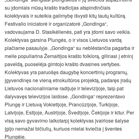
su įdomiais mūsų krašto tradicijas atspindinčiais
kolektyvais ir suteikia galimybę išvysti kitų tautų kultūrą.
Festivalio iniciatorė ir organizatorė „Gondinga“,
vadovaujama D. Stasikėlienės, pati yra įdomi savo veikla.
Kolektyvas garsina Plungės, o ir visos Lietuvos vardą
plačiame pasaulyje. „Gondinga“ su neblėstančia pagarba ir
meile populiarina Žemaitijos krašto folklorą, gilinasi į etninį
paveldą, puoselėja gimtojo krašto dvasines vertybes.
Kolektyvas yra paruošęs daugybę koncertinių programų,
įgyvendinęs ne vieną etnokultūros projektą, padaręs įrašų
Lietuvos nacionaliniame radijuje ir televizijoje, taip pat
dalyvavęs televizijos laidose. „Gondinga“ reprezentavo
Plungę ir Lietuvą Vokietijoje, Prancūzijoje, Turkijoje,
Latvijoje, Estijoje, Austrijoje, Švedijoje, Čekijoje ir kitur. Per
visą savo gyvavimo laikotarpį kolektyvas įvairiose šalyse
įgijo nemažai bičiulių, kuriuos mielai kviečia į šventes
Plungėje.