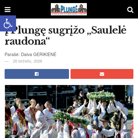
Open toolbar
Į Plungę sugrįžo „Saulelė
raudona“
Parašė: Daiva GERIKIENĖ
26 birželio, 2026