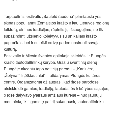
Tarptautinis festivalis „Saulelė raudona“ pirmiausia yra
skirtas populiarinti Žemaitijos krašto ir kitų Lietuvos regionų
folklorą, etnines tradicijas, rūpintis jų išsaugojimu, ne tik
supažindinti užsienio kolektyvus su unikaliais krašto
papročiais, bet ir suteikti erdvę pademonstruoti savąją
kultūrą.
Festivalio ir Miesto šventės aplinkoje skleidėsi ir Plungės
krašto tautodailininkų kūryba. Gražiu šventinių dienų
Plungėje akcentu tapo net trijų parodų – „Kanklės“,
„Žolynai“ ir „Skiautiniai“ – atidarymas Plungės kultūros
centre. Organizatoriai džiaugiasi, kad šiose parodose
atsiskleidė gamtos, tradicijų, tautodailės ir kūrybos sąsajos,
o jose dalyvavo įvairaus amžiaus kūrėjai – nuo jaunųjų
menininkų iki ilgametę patirtį sukaupusių tautodailininkų.