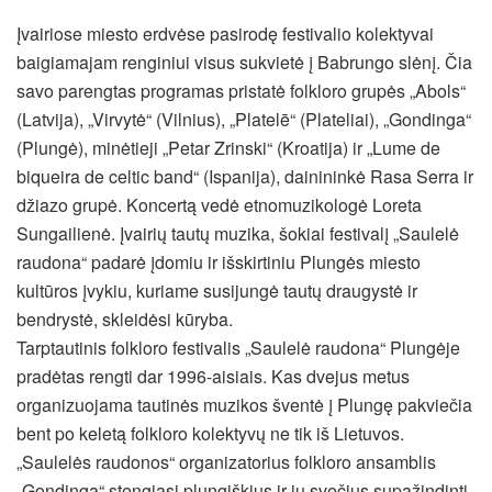
Įvairiose miesto erdvėse pasirodę festivalio kolektyvai
baigiamajam renginiui visus sukvietė į Babrungo slėnį. Čia
savo parengtas programas pristatė folkloro grupės „Abols“
(Latvija), „Virvytė“ (Vilnius), „Platelē“ (Plateliai), „Gondinga“
(Plungė), minėtieji „Petar Zrinski“ (Kroatija) ir „Lume de
biqueira de celtic band“ (Ispanija), dainininkė Rasa Serra ir
džiazo grupė. Koncertą vedė etnomuzikologė Loreta
Sungailienė. Įvairių tautų muzika, šokiai festivalį „Saulelė
raudona“ padarė įdomiu ir išskirtiniu Plungės miesto
kultūros įvykiu, kuriame susijungė tautų draugystė ir
bendrystė, skleidėsi kūryba.
Tarptautinis folkloro festivalis „Saulelė raudona“ Plungėje
pradėtas rengti dar 1996-aisiais. Kas dvejus metus
organizuojama tautinės muzikos šventė į Plungę pakviečia
bent po keletą folkloro kolektyvų ne tik iš Lietuvos.
„Saulelės raudonos“ organizatorius folkloro ansamblis
„Gondinga“ stengiasi plungiškius ir jų svečius supažindinti