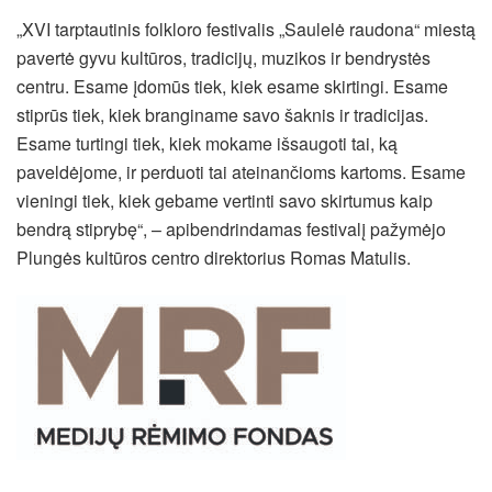
„XVI tarptautinis folkloro festivalis „Saulelė raudona“ miestą
pavertė gyvu kultūros, tradicijų, muzikos ir bendrystės
centru. Esame įdomūs tiek, kiek esame skirtingi. Esame
stiprūs tiek, kiek branginame savo šaknis ir tradicijas.
Esame turtingi tiek, kiek mokame išsaugoti tai, ką
paveldėjome, ir perduoti tai ateinančioms kartoms. Esame
vieningi tiek, kiek gebame vertinti savo skirtumus kaip
bendrą stiprybę“, – apibendrindamas festivalį pažymėjo
Plungės kultūros centro direktorius Romas Matulis.