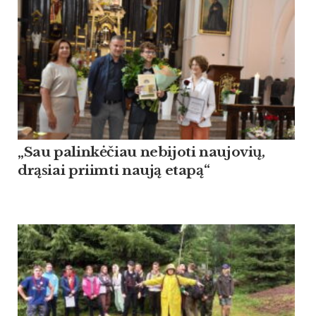
„Sau palinkėčiau nebijoti naujovių,
drąsiai priimti naują etapą“