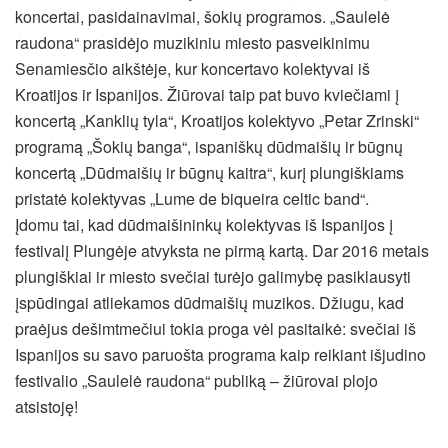
koncertai, pasidainavimai, šokių programos. „Saulelė
raudona“ prasidėjo muzikiniu miesto pasveikinimu
Senamiesčio aikštėje, kur koncertavo kolektyvai iš
Kroatijos ir Ispanijos. Žiūrovai taip pat buvo kviečiami į
koncertą „Kanklių tyla“, Kroatijos kolektyvo „Petar Zrinski“
programą „Šokių banga“, ispaniškų dūdmaišių ir būgnų
koncertą „Dūdmaišių ir būgnų kaitra“, kurį plungiškiams
pristatė kolektyvas „Lume de biqueira celtic band“.
Įdomu tai, kad dūdmaišininkų kolektyvas iš Ispanijos į
festivalį Plungėje atvyksta ne pirmą kartą. Dar 2016 metais
plungiškiai ir miesto svečiai turėjo galimybę pasiklausyti
įspūdingai atliekamos dūdmaišių muzikos. Džiugu, kad
praėjus dešimtmečiui tokia proga vėl pasitaikė: svečiai iš
Ispanijos su savo paruošta programa kaip reikiant išjudino
festivalio „Saulelė raudona“ publiką – žiūrovai plojo
atsistoję!