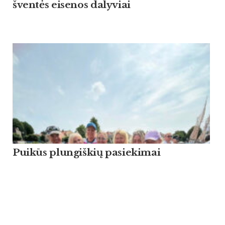
šventės eisenos dalyviai
Puikūs plungiškių pasiekimai