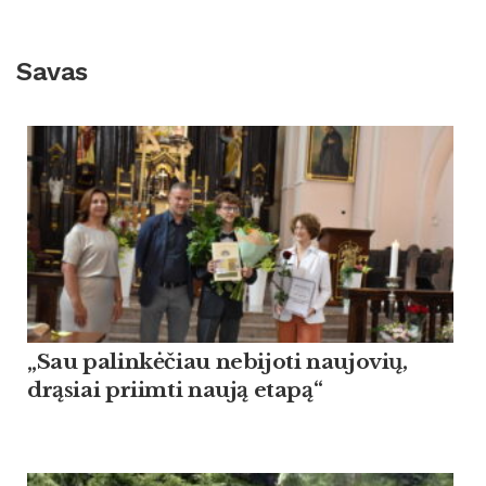
Savas
„Sau palinkėčiau nebijoti naujovių,
drąsiai priimti naują etapą“