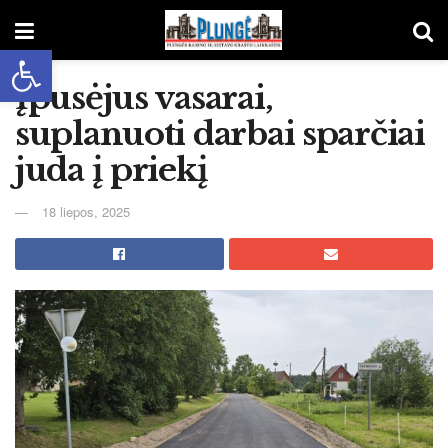
Open toolbar
Įpusėjus vasarai,
suplanuoti darbai sparčiai
juda į priekį
18 liepos, 2025