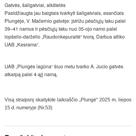
Gatvės, šaligatviai, aikštelės
Pasidžiaugta jau baigtais tvarkyti šaligatviais, esančiais
Plungėje, V. Mačernio gatvėje: įstrižu pėsčiųjų taku palei
39–41 namus ir pėsčiųjų taku nuo 35-ojo namo palei
lopšelio-darželio „Raudonkepuraitė“ tvorą. Darbus atliko
UAB „Kesrama“.
UAB „Plungės lagūna“ šiuo metu tvarko A. Jucio gatvės
atkarpą palei 4-ąjį namą.
Visą straipsnį skaitykite laikraščio „Plungė“ 2025 m. liepos
15 d. numeryje (Nr.53)