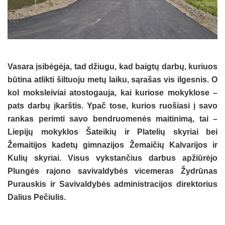
Vasara įsibėgėja, tad džiugu, kad baigtų darbų, kuriuos
būtina atlikti šiltuoju metų laiku, sąrašas vis ilgesnis. O
kol moksleiviai atostogauja, kai kuriose mokyklose –
pats darbų įkarštis. Ypač tose, kurios ruošiasi į savo
rankas perimti savo bendruomenės maitinimą, tai –
Liepijų mokyklos Šateikių ir Platelių skyriai bei
Žemaitijos kadetų gimnazijos Žemaičių Kalvarijos ir
Kulių skyriai. Visus vykstančius darbus apžiūrėjo
Plungės rajono savivaldybės vicemeras Žydrūnas
Purauskis ir Savivaldybės administracijos direktorius
Dalius Pečiulis.