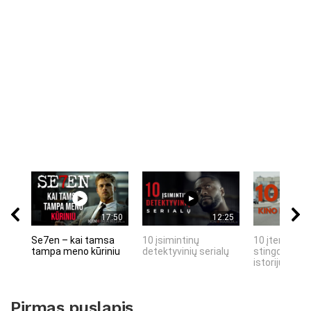
17:50
12:25
Se7en – kai tamsa
10 įsimintinų
10 įtemptų, 
tampa meno kūriniu
detektyvinių serialų
stingdančių 
istorijų
Pirmas puslapis