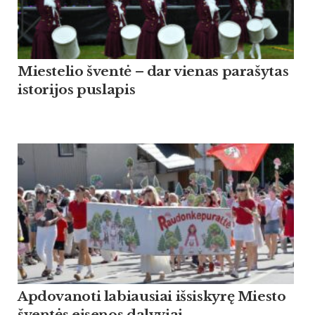
Miestelio šventė – dar vienas parašytas
istorijos puslapis
Apdovanoti labiausiai išsiskyrę Miesto
šventės eisenos dalyviai