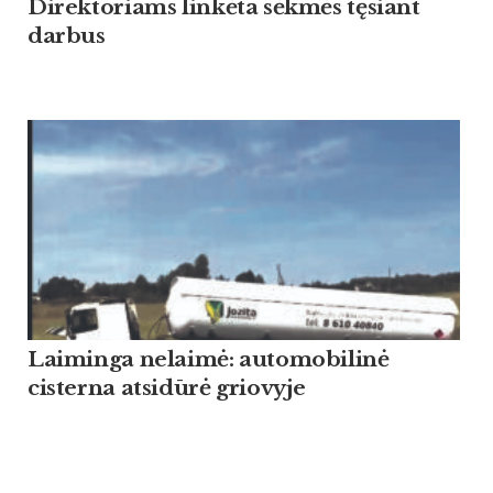
Direktoriams linkėta sėkmės tęsiant
darbus
Laiminga nelaimė: automobilinė
cisterna atsidūrė griovyje