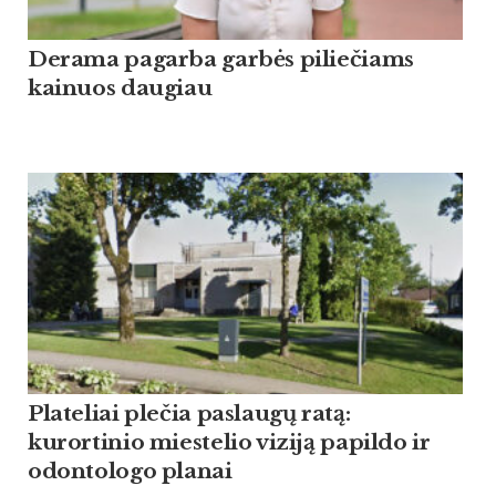
Derama pagarba garbės piliečiams
kainuos daugiau
Plateliai plečia paslaugų ratą:
kurortinio miestelio viziją papildo ir
odontologo planai