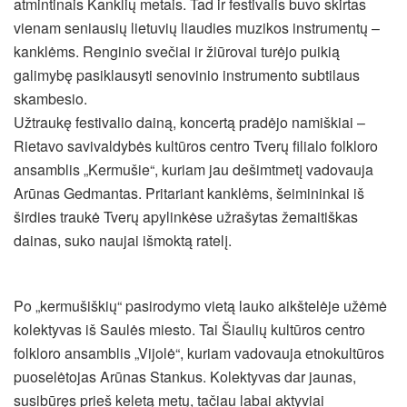
atmintinais Kanklių metais. Tad ir festivalis buvo skirtas
vienam seniausių lietuvių liaudies muzikos instrumentų –
kanklėms. Renginio svečiai ir žiūrovai turėjo puikią
galimybę pasiklausyti senovinio instrumento subtilaus
skambesio.
Užtraukę festivalio dainą, koncertą pradėjo namiškiai –
Rietavo savivaldybės kultūros centro Tverų filialo folkloro
ansamblis „Kermušie“, kuriam jau dešimtmetį vadovauja
Arūnas Gedmantas. Pritariant kanklėms, šeimininkai iš
širdies traukė Tverų apylinkėse užrašytas žemaitiškas
dainas, suko naujai išmoktą ratelį.
Po „kermušiškių“ pasirodymo vietą lauko aikštelėje užėmė
kolektyvas iš Saulės miesto. Tai Šiaulių kultūros centro
folkloro ansamblis „Vijolė“, kuriam vadovauja etnokultūros
puoselėtojas Arūnas Stankus. Kolektyvas dar jaunas,
susibūręs prieš keletą metų, tačiau labai aktyviai