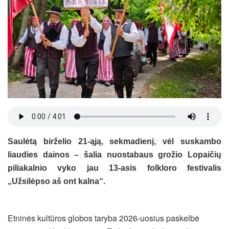
Saulėtą birželio 21-ąją, sekmadienį, vėl suskambo
liaudies dainos – šalia nuostabaus grožio Lopaičių
piliakalnio vyko jau 13-asis folkloro festivalis
„Užsilėpso aš ont kalna“.
Etninės kultūros globos taryba 2026-uosius paskelbė