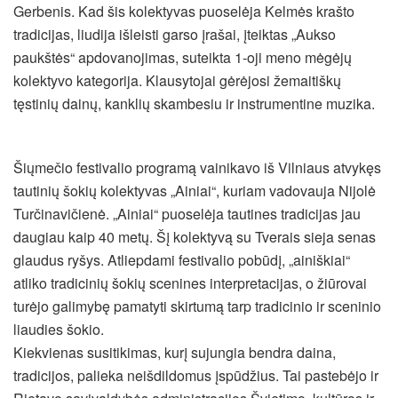
Gerbenis. Kad šis kolektyvas puoselėja Kelmės krašto
tradicijas, liudija išleisti garso įrašai, įteiktas „Aukso
paukštės“ apdovanojimas, suteikta 1-oji meno mėgėjų
kolektyvo kategorija. Klausytojai gėrėjosi žemaitiškų
tęstinių dainų, kanklių skambesiu ir instrumentine muzika.
Šiųmečio festivalio programą vainikavo iš Vilniaus atvykęs
tautinių šokių kolektyvas „Ainiai“, kuriam vadovauja Nijolė
Turčinavičienė. „Ainiai“ puoselėja tautines tradicijas jau
daugiau kaip 40 metų. Šį kolektyvą su Tverais sieja senas
glaudus ryšys. Atliepdami festivalio pobūdį, „ainiškiai“
atliko tradicinių šokių scenines interpretacijas, o žiūrovai
turėjo galimybę pamatyti skirtumą tarp tradicinio ir sceninio
liaudies šokio.
Kiekvienas susitikimas, kurį sujungia bendra daina,
tradicijos, palieka neišdildomus įspūdžius. Tai pastebėjo ir