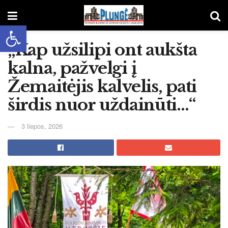
Open toolbar
„Kap užsilipi ont aukšta
kalna, pažvelgi į
Žemaitėjis kalvelis, pati
širdis nuor uždainūti…“
3 liepos, 2026