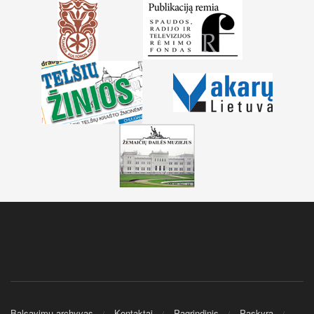
Balsavimų archyvas
Kontaktai
Pagrindinis
Paskyra