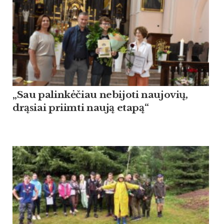
„Sau palinkėčiau nebijoti naujovių,
drąsiai priimti naują etapą“