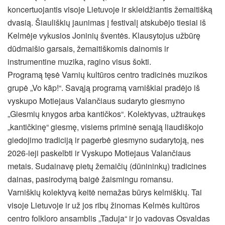
koncertuojantis visoje Lietuvoje ir skleidžiantis žemaitišką
dvasią. Šiauliškių jaunimas į festivalį atskubėjo tiesiai iš
Kelmėje vykusios Joninių šventės. Klausytojus užbūrę
dūdmaišio garsais, žemaitiškomis dainomis ir
instrumentine muzika, ragino visus šokti.
Programą tęsė Varnių kultūros centro tradicinės muzikos
grupė „Vo kāp!“. Savąją programą varniškiai pradėjo iš
vyskupo Motiejaus Valančiaus sudaryto giesmyno
„Giesmių knygos arba kantičkos“. Kolektyvas, užtraukęs
„kantičkinę“ giesmę, visiems priminė senąją liaudiškojo
giedojimo tradiciją ir pagerbė giesmyno sudarytoją, nes
2026-ieji paskelbti ir Vyskupo Motiejaus Valančiaus
metais. Sudainavę pietų žemaičių (dūnininkų) tradicines
dainas, pasirodymą baigė žaismingu romansu.
Varniškių kolektyvą keitė nemažas būrys kelmiškių. Tai
visoje Lietuvoje ir už jos ribų žinomas Kelmės kultūros
centro folkloro ansamblis „Taduja“ ir jo vadovas Osvaldas