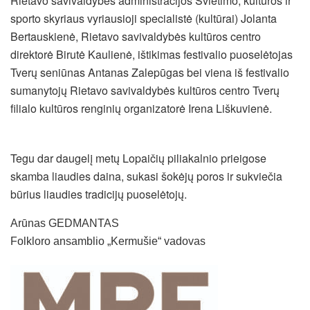
Rietavo savivaldybės administracijos Švietimo, kultūros ir
sporto skyriaus vyriausioji specialistė (kultūrai) Jolanta
Bertauskienė, Rietavo savivaldybės kultūros centro
direktorė Birutė Kaulienė, ištikimas festivalio puoselėtojas
Tverų seniūnas Antanas Zalepūgas bei viena iš festivalio
sumanytojų Rietavo savivaldybės kultūros centro Tverų
filialo kultūros renginių organizatorė Irena Liškuvienė.
Tegu dar daugelį metų Lopaičių piliakalnio prieigose
skamba liaudies daina, sukasi šokėjų poros ir sukviečia
būrius liaudies tradicijų puoselėtojų.
Arūnas GEDMANTAS
Folkloro ansamblio „Kermušie“ vadovas