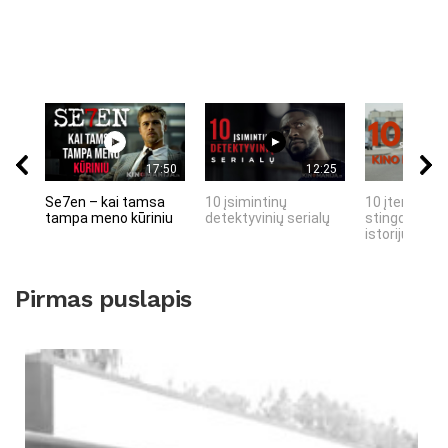
17:50
12:25
Se7en – kai tamsa
10 įsimintinų
10 įtemptų, 
tampa meno kūriniu
detektyvinių serialų
stingdančių 
istorijų
Pirmas puslapis