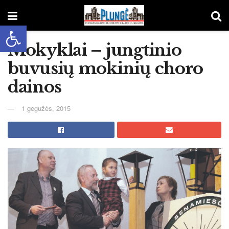
Open toolbar
Mokyklai – jungtinio
buvusių mokinių choro
dainos
1 gegužės, 2015