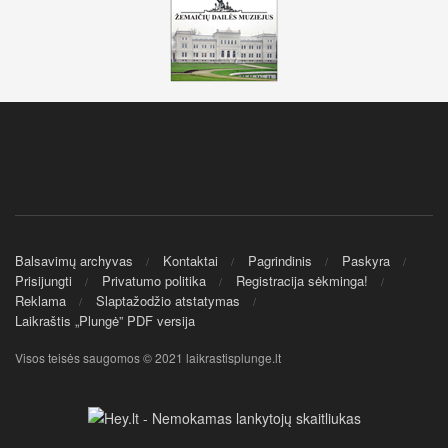
Balsavimų archyvas
Kontaktai
Pagrindinis
Paskyra
Prisijungti
Privatumo politika
Registracija sėkminga!
Reklama
Slaptažodžio atstatymas
Laikraštis „Plungė” PDF versija
Visos teisės saugomos © 2021 laikrastisplunge.lt