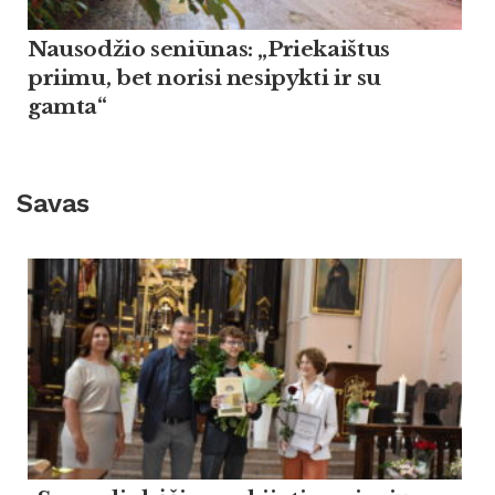
Nausodžio seniūnas: „Priekaištus
priimu, bet norisi nesipykti ir su
gamta“
Savas