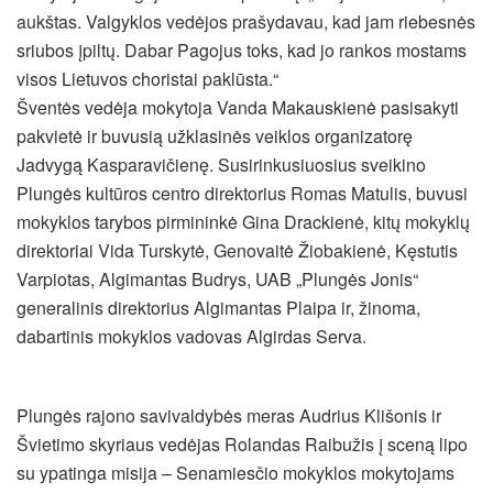
aukštas. Valgyklos vedėjos prašydavau, kad jam riebesnės
sriubos įpiltų. Dabar Pagojus toks, kad jo rankos mostams
visos Lietuvos choristai paklūsta.“
Šventės vedėja mokytoja Vanda Makauskienė pasisakyti
pakvietė ir buvusią užklasinės veiklos organizatorę
Jadvygą Kasparavičienę. Susirinkusiuosius sveikino
Plungės kultūros centro direktorius Romas Matulis, buvusi
mokyklos tarybos pirmininkė Gina Drackienė, kitų mokyklų
direktoriai Vida Turskytė, Genovaitė Žiobakienė, Kęstutis
Varpiotas, Algimantas Budrys, UAB „Plungės Jonis“
generalinis direktorius Algimantas Plaipa ir, žinoma,
dabartinis mokyklos vadovas Algirdas Serva.
Plungės rajono savivaldybės meras Audrius Klišonis ir
Švietimo skyriaus vedėjas Rolandas Raibužis į sceną lipo
su ypatinga misija – Senamiesčio mokyklos mokytojams