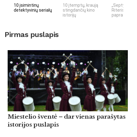
10 įsimintinų
10 įtemptų, kraują
„Septynių Ka
detektyvinių serialų
stingdančių kino
Riteris" – kai
istorijų
paprastumas
Pirmas puslapis
Miestelio šventė – dar vienas parašytas
istorijos puslapis