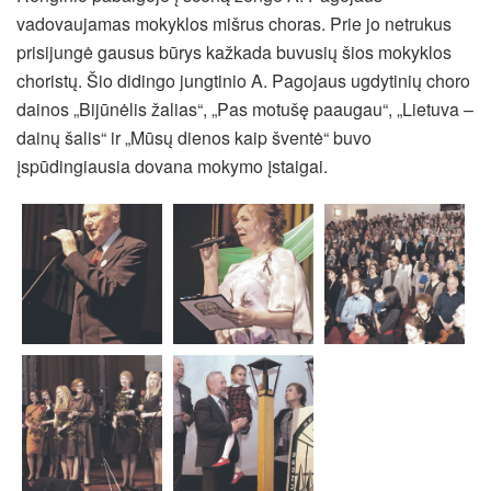
vadovaujamas mokyklos mišrus choras. Prie jo netrukus
prisijungė gausus būrys kažkada buvusių šios mokyklos
choristų. Šio didingo jungtinio A. Pagojaus ugdytinių choro
dainos „Bijūnėlis žalias“, „Pas motušę paaugau“, „Lietuva –
dainų šalis“ ir „Mūsų dienos kaip šventė“ buvo
įspūdingiausia dovana mokymo įstaigai.