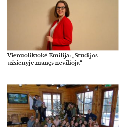
Vienuoliktokė Emilija: „Studijos
užsienyje manęs nevilioja“