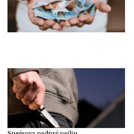
Sugėrovą padūrė peiliu