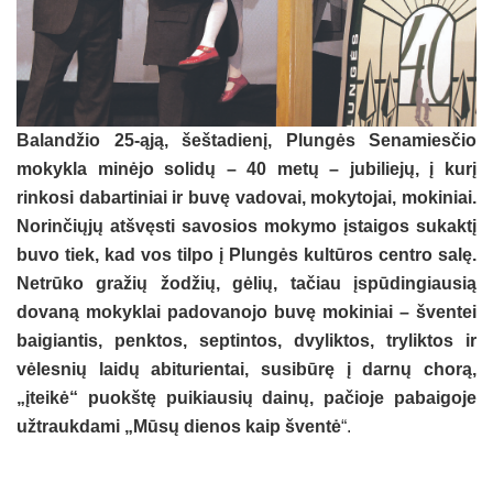
Balandžio 25-ąją, šeštadienį, Plungės Senamiesčio
mokykla minėjo solidų – 40 metų – jubiliejų, į kurį
rinkosi dabartiniai ir buvę vadovai, mokytojai, mokiniai.
Norinčiųjų atšvęsti savosios mokymo įstaigos sukaktį
buvo tiek, kad vos tilpo į Plungės kultūros centro salę.
Netrūko gražių žodžių, gėlių, tačiau įspūdingiausią
dovaną mokyklai padovanojo buvę mokiniai – šventei
baigiantis, penktos, septintos, dvyliktos, tryliktos ir
vėlesnių laidų abiturientai, susibūrę į darnų chorą,
„įteikė“ puokštę puikiausių dainų, pačioje pabaigoje
užtraukdami „Mūsų dienos kaip šventė
“.