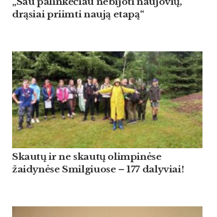
„Sau palinkėčiau nebijoti naujovių,
drąsiai priimti naują etapą“
Skautų ir ne skautų olimpinėse
žaidynėse Smilgiuose – 177 dalyviai!