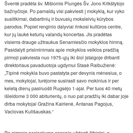
Šventė pradėta šv. Mišiomis Plungės Šv. Jono Krikštytojo
bažnyčioje. Po pamaldų visi pakviesti į mokyklą, kur vyko
susitikimai, dabartinių ir buvusių moksleivių kūrybos
parodos. Popiet renginio dalyviai rinkosi kultūros centre,
kur jų laukė keturių valandų koncertas. Jis pradėtas
visiems drauge užtraukus Senamiesčio mokyklos himną.
Pasidalyti prisiminimais apie mokyklos veiklos pradžią
pirmoji pakviesta nuo 1975-ųjų iki šiol įstaigoje dirbanti
direktoriaus pavaduotoja ugdymui Stasė Raibužienė:
„Tipinė mokykla buvo pastatyta per devynis mėnesius, o
mes, mokytojai, turėjome susirasti savo mokinius ir per
keletą dienų pasiruošti Rugsėjo 1-ajai. Per tuos 40 metų
išleidome 3 000 abiturientų, o nuo pat pradžių iki dabar joje
dirba mokytojai Gražina Kairienė, Antanas Pagojus,
Vaclovas Kulišauskas.“
Po pirmojo pasisakymo scenoje uždegti žibintai, o