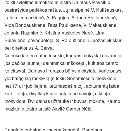
įteikti švietimo ir mokslo ministro Dainiaus Pavalkio
pasirašytus padėkos raštus. Jų nusipelnė V. Kulišauskas,
Laima Domarkienė, A. Pagojus, Aldona Bieliauskienė,
Vida Bondauskienė, Rūta Paulikienė, V. Makauskienė,
Jolanta Razmienė, Kristina Vaškelevičienė, Lina
Bulavienė, pavaduotojai S. Raibužienė ir Juozas Griškus
bei direktorius A. Serva.
Netrūko tądien dainų ir šokių, kuriuos mokyklai dovanojo
jos pačios jaunieji dainininkai ir šokėjai, kultūros centro
kolektyvai. Dainavo ir gražus būrys mokytojų, kurie patys
yra baigę šią mokyklą (o tokių Senamiesčio mokykloje –
net 17!), ir jubiliejinė, keturiasdešimtoji, abiturientų laida,
kuri… deja, dvyliktą klasę baigia ne savoje, o kitoje
mokykloje. Dvi dainas užtraukė ir buvusi mokinė, Kauno
muzikinio teatro artistė Akvilė Garbenčiūtė.
Renginio pabaigoje į sceną žengė A. Pagojaus