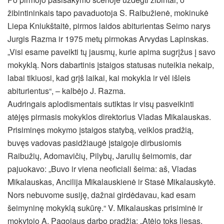
žibintininkais tapo pavaduotoja S. Raibužienė, mokinukė
Liepa Kniukštaitė, pirmos laidos abiturientas Seimo narys
Jurgis Razma ir 1975 metų pirmokas Arvydas Lapinskas.
„Visi esame paveikti tų jausmų, kurie apima sugrįžus į savo
mokyklą. Nors dabartinis įstaigos statusas nuteikia nekaip,
labai tikiuosi, kad grįš laikai, kai mokykla ir vėl išleis
abiturientus“, – kalbėjo J. Razma.
Audringais aplodismentais sutiktas ir visų pasveikinti
atėjęs pirmasis mokyklos direktorius Vladas Mikalauskas.
Prisiminęs mokymo įstaigos statybą, veiklos pradžią,
buvęs vadovas pasidžiaugė įstaigoje dirbusiomis
Raibužių, Adomavičių, Pilybų, Jarulių šeimomis, dar
pajuokavo: „Buvo ir viena neoficiali šeima: aš, Vladas
Mikalauskas, Ancilija Mikalauskienė ir Stasė Mikalauskytė.
Nors nebuvome susiję, dažnai girdėdavau, kad esam
šeimyninę mokyklą sukūrę.“ V. Mikalauskas prisiminė ir
mokytojo A. Pagojaus darbo pradžią: „Atėjo toks liesas,