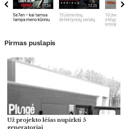
17:50
12:25
Se7en – kai tamsa
10 įsimintinų
10 įtemptų, 
tampa meno kūriniu
detektyvinių serialų
stingdančių 
istorijų
Pirmas puslapis
Už projekto lėšas nupirkti 5
generatoriai