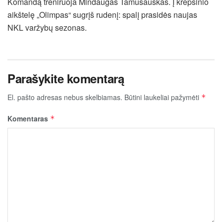
Komandą treniruoja Mindaugas Tamušauskas. Į krepšinio
aikštelę „Olimpas“ sugrįš rudenį: spalį prasidės naujas
NKL varžybų sezonas.
Parašykite komentarą
El. pašto adresas nebus skelbiamas.
Būtini laukeliai pažymėti
*
Komentaras
*