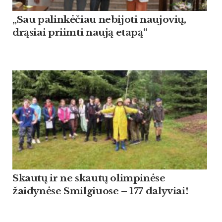
„Sau palinkėčiau nebijoti naujovių,
drąsiai priimti naują etapą“
Skautų ir ne skautų olimpinėse
žaidynėse Smilgiuose – 177 dalyviai!