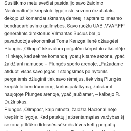
Susitikimo metu svečiai pasidalijo savo žaidimo
Nacionalinėje krepšinio lygoje šio sezono rezultatais,
dėkojo už komandai skiriamą dėmesį ir aptarė tolimesnio
bendradarbiavimo galimybes. Savo ruožtu UAB „VVARFF“
generalinis direktorius Vilmantas Bučius bei jo
pavaduotoja ekonomikai Toma Kenzgailienė džiaugėsi
Plungės „Olimpo“ iškovotom pergalėm krepšinio aikštelėje
ir linkėjo, kad sėkmė komandą lydėtų kitame sezone, ypač
žaidžiant namuose – Plungės sporto arenoje. „Pažadame
atiduoti visas savo jėgas ir stengsimės pelnytomis
pergalėmis džiuginti tiek savo rėmėjus, tiek visą Plungės
krepšinio bendruomenę, kurios palaikymą, žaisdami
naujojoje Plungės arenoje, ypač jaučiame“, – kalbėjo R.
Dužinskas.
Plungės „Olimpas“, kaip minėta, žaidžia Nacionalinėje
krepšinio lygoje. Kad patektų į atkrentamąsias varžybas šį
sezoną pritrūko didesnės sėkmės ir vos kelių pergalių.