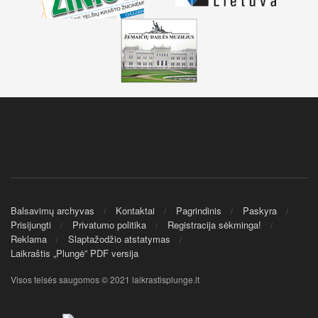
Balsavimų archyvas
Kontaktai
Pagrindinis
Paskyra
Prisijungti
Privatumo politika
Registracija sėkminga!
Reklama
Slaptažodžio atstatymas
Laikraštis „Plungė” PDF versija
Visos teisės saugomos © 2021 laikrastisplunge.lt