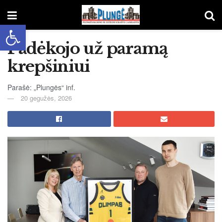
Open toolbar
Padėkojo už paramą
krepšiniui
Parašė: „Plungės“ inf.
20 gegužės, 2026