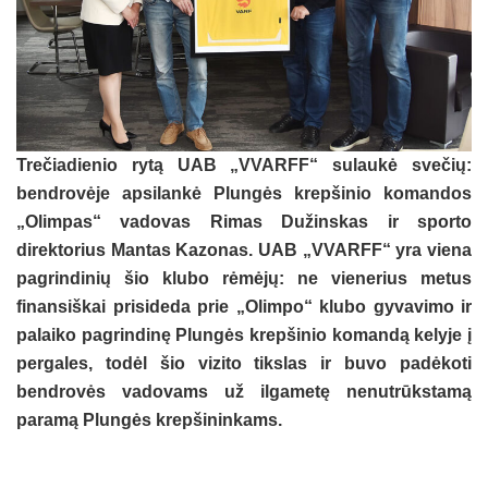
Trečiadienio rytą UAB „VVARFF“ sulaukė svečių:
bendrovėje apsilankė Plungės krepšinio komandos
„Olimpas“ vadovas Rimas Dužinskas ir sporto
direktorius Mantas Kazonas. UAB „VVARFF“ yra viena
pagrindinių šio klubo rėmėjų: ne vienerius metus
finansiškai prisideda prie „Olimpo“ klubo gyvavimo ir
palaiko pagrindinę Plungės krepšinio komandą kelyje į
pergales, todėl šio vizito tikslas ir buvo padėkoti
bendrovės vadovams už ilgametę nenutrūkstamą
paramą Plungės krepšininkams.