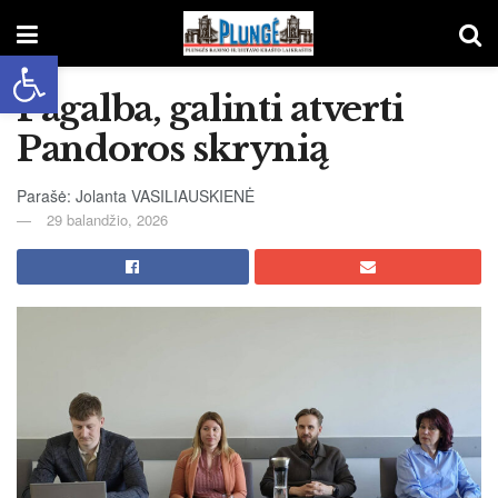
Open toolbar
Pagalba, galinti atverti
Pandoros skrynią
Parašė: Jolanta VASILIAUSKIENĖ
29 balandžio, 2026