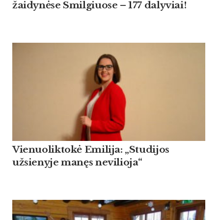
žaidynėse Smilgiuose – 177 dalyviai!
Vienuoliktokė Emilija: „Studijos
užsienyje manęs nevilioja“