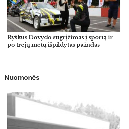
Ryškus Dovydo sugrįžimas į sportą ir
po trejų metų išpildytas pažadas
Nuomonės