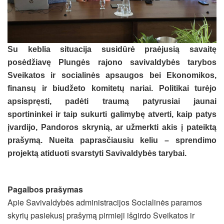
Su keblia situacija susidūrė praėjusią savaitę
posėdžiavę Plungės rajono savivaldybės tarybos
Sveikatos ir socialinės apsaugos bei Ekonomikos,
finansų ir biudžeto komitetų nariai. Politikai turėjo
apsispręsti, padėti traumą patyrusiai jaunai
sportininkei ir taip sukurti galimybę atverti, kaip patys
įvardijo, Pandoros skrynią, ar užmerkti akis į pateiktą
prašymą. Nueita paprasčiausiu keliu – sprendimo
projektą atiduoti svarstyti Savivaldybės tarybai.
Pagalbos prašymas
Apie Savivaldybės administracijos Socialinės paramos
skyrių pasiekusį prašymą pirmieji išgirdo Sveikatos ir