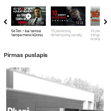
17:50
12:25
Se7en – kai tamsa
10 įsimintinų
10 įtemptų, 
tampa meno kūriniu
detektyvinių serialų
stingdančių 
istorijų
Pirmas puslapis