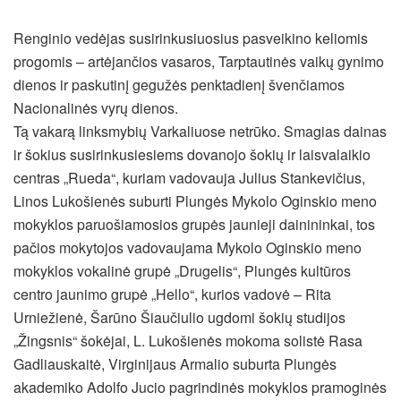
Renginio vedėjas susirinkusiuosius pasveikino keliomis
progomis – artėjančios vasaros, Tarptautinės vaikų gynimo
dienos ir paskutinį gegužės penktadienį švenčiamos
Nacionalinės vyrų dienos.
Tą vakarą linksmybių Varkaliuose netrūko. Smagias dainas
ir šokius susirinkusiesiems dovanojo šokių ir laisvalaikio
centras „Rueda“, kuriam vadovauja Julius Stankevičius,
Linos Lukošienės suburti Plungės Mykolo Oginskio meno
mokyklos paruošiamosios grupės jaunieji dainininkai, tos
pačios mokytojos vadovaujama Mykolo Oginskio meno
mokyklos vokalinė grupė „Drugelis“, Plungės kultūros
centro jaunimo grupė „Hello“, kurios vadovė – Rita
Urniežienė, Šarūno Šiaučiulio ugdomi šokių studijos
„Žingsnis“ šokėjai, L. Lukošienės mokoma solistė Rasa
Gadliauskaitė, Virginijaus Armalio suburta Plungės
akademiko Adolfo Jucio pagrindinės mokyklos pramoginės