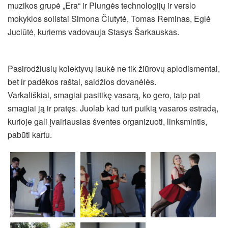
muzikos grupė „Era“ ir Plungės technologijų ir verslo
mokyklos solistai Simona Čiutytė, Tomas Reminas, Eglė
Juciūtė, kuriems vadovauja Stasys Šarkauskas.
Pasirodžiusių kolektyvų laukė ne tik žiūrovų aplodismentai,
bet ir padėkos raštai, saldžios dovanėlės.
Varkališkiai, smagiai pasitikę vasarą, ko gero, taip pat
smagiai ją ir pratęs. Juolab kad turi puikią vasaros estradą,
kurioje gali įvairiausias šventes organizuoti, linksmintis,
pabūti kartu.