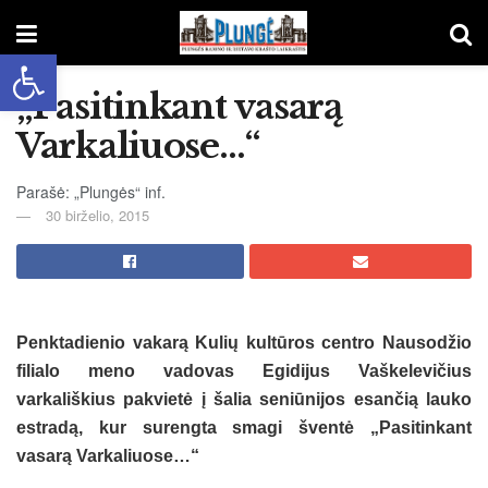
Open toolbar
„Pasitinkant vasarą
Varkaliuose…“
Parašė: „Plungės“ inf.
30 birželio, 2015
Penktadienio vakarą Kulių kultūros centro Nausodžio
filialo meno vadovas Egidijus Vaškelevičius
varkališkius pakvietė į šalia seniūnijos esančią lauko
estradą, kur surengta smagi šventė „Pasitinkant
vasarą Varkaliuose…“