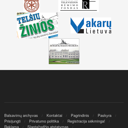
Balsavimų archyvas
Kontaktai
Pagrindinis
Paskyra
Prisijungti
Privatumo politika
Registracija sėkminga!
Reklama
Slaptažodžio atstatymas