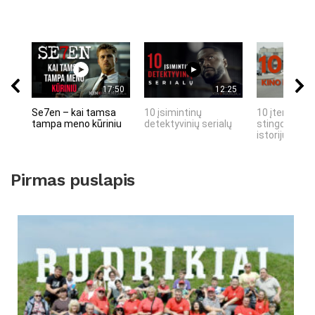
17:50
12:25
Se7en – kai tamsa
10 įsimintinų
10 įtemptų, 
tampa meno kūriniu
detektyvinių serialų
stingdančių 
istorijų
Pirmas puslapis