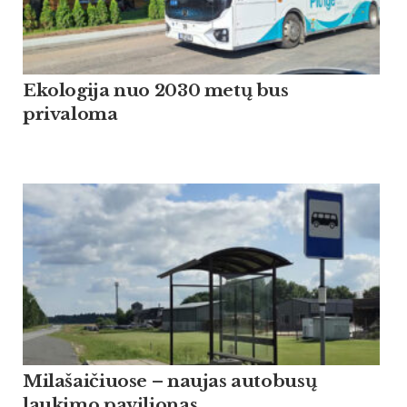
Ekologija nuo 2030 metų bus
privaloma
Milašaičiuose – naujas autobusų
laukimo paviljonas