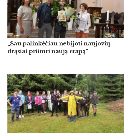
„Sau palinkėčiau nebijoti naujovių,
drąsiai priimti naują etapą“