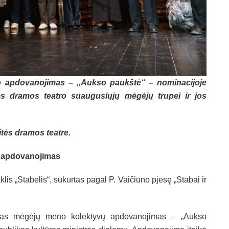
o apdovanojimas – „Aukso paukštė“ – nominacijoje
tės dramos teatro suaugusiųjų mėgėjų trupei ir jos
tės dramos teatre.
ų apdovanojimas
lis „Stabelis“, sukurtas pagal P. Vaičiūno pjesę „Stabai ir
usias mėgėjų meno kolektyvų apdovanojimas – „Aukso