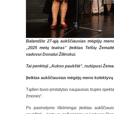
Balandžio 27-ąją aukščiausias mėgėjų men
„2025 metų teatras“ įteiktas Telšių Žemai
vadovui Donatui Žilinskui.
Tai penktoji „Aukso paukštė“, nutūpusi Žemai
Įteiktas aukščiausias mėgėjų meno kolektyv
Tądien buvo pristatytas naujausias trupės spektak
žmonės“.
Po pasirodymo iškilmingai įteiktas aukščia