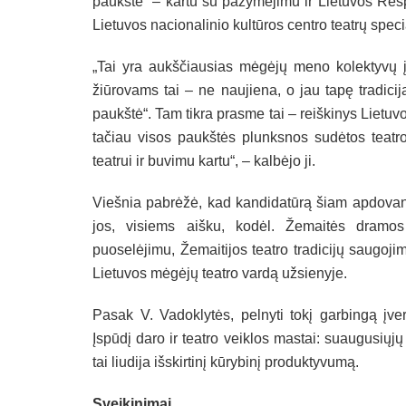
paukštė“ – kartu su pažymėjimu ir Lietuvos Resp
Lietuvos nacionalinio kultūros centro teatrų speci
„Tai yra aukščiausias mėgėjų meno kolektyvų įve
žiūrovams tai – ne naujiena, o jau tapę tradici
paukštė“. Tam tikra prasme tai – reiškinys Lietuvos
tačiau visos paukštės plunksnos sudėtos teatro
teatrui ir buvimu kartu“, – kalbėjo ji.
Viešnia pabrėžė, kad kandidatūrą šiam apdovano
jos, visiems aišku, kodėl. Žemaitės dramos 
puoselėjimu, Žemaitijos teatro tradicijų saugojim
Lietuvos mėgėjų teatro vardą užsienyje.
Pasak V. Vadoklytės, pelnyti tokį garbingą įver
Įspūdį daro ir teatro veiklos mastai: suaugusiųj
tai liudija išskirtinį kūrybinį produktyvumą.
Sveikinimai