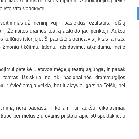
ublikos kultūros ministrės diplomu. Apdovanojimą įteikė
alistė Vita Vadoklytė.
rtinimas už meninį lygį ir pasiektus rezultatus. Telšių
ja. Į Žemaitės dramos teatrą atskrido jau penktoji „Aukso
 kultūros istorijoje. Ši paukštė skrenda vis į kitas rankas,
 žmonių tikėjimu, talentu, atsidavimu, atkaklumu, meile
jimui pateikė Lietuvos mėgėjų teatrų sąjunga, ir, pasak
teatras išsiskiria ne tik nacionalinės dramaturgijos
u ir šviečiamąja veikla, bet ir aktyviai garsina Telšių bei
tinimą nėra paprasta – keliami itin aukšti reikalavimai.
ų trupė per metus žiūrovams pristato apie 50 spektaklių, o