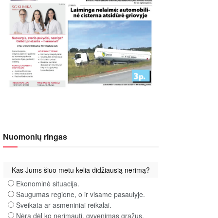
Nuomonių ringas
Kas Jums šiuo metu kelia didžiausią nerimą?
Ekonominė situacija.
Saugumas regione, o ir visame pasaulyje.
Sveikata ar asmeniniai reikalai.
Nėra dėl ko nerimauti, gyvenimas gražus.