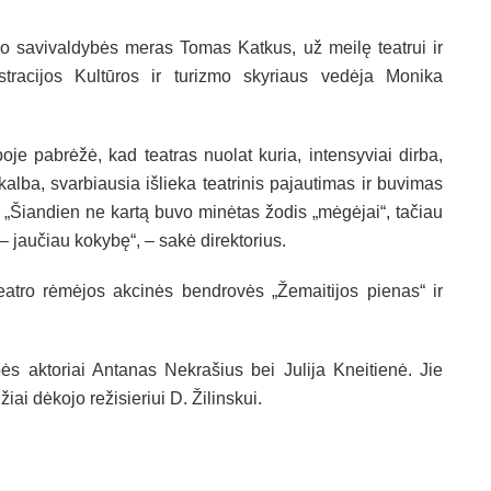
no savivaldybės meras Tomas Katkus, už meilę teatrui ir
tracijos Kultūros ir turizmo skyriaus vedėja Monika
oje pabrėžė, kad teatras nuolat kuria, intensyviai dirba,
kalba, svarbiausia išlieka teatrinis pajautimas ir buvimas
. „Šiandien ne kartą buvo minėtas žodis „mėgėjai“, tačiau
jaučiau kokybę“, – sakė direktorius.
eatro rėmėjos akcinės bendrovės „Žemaitijos pienas“ ir
ės aktoriai Antanas Nekrašius bei Julija Kneitienė. Jie
iai dėkojo režisieriui D. Žilinskui.