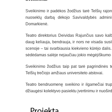
Sveikinimo ir padėkos žodžius tarė Telšių rajo
nuoseklų darbą dėkojo Savivaldybės adminis
Domarkienė.
Teatro direktorius Deividas Rajunčius savo kalb
daug keliauja, bendrauja, ir nors ne visada susi
scenoje – tai svarbiausia kiekvieno kūrėjo dalis
sėdėdamas salėje nejaučiau jokio mėgėjiškumo – 
Sveikinimo žodžius taip pat tarė pagrindinės t
Telšių trečiojo amžiaus universiteto atstovai.
Teatro bendruomenę sveikino ir ilgamečiai trup
džiaugėsi kolektyvo pasiektu įvertinimu ir nuoširdž