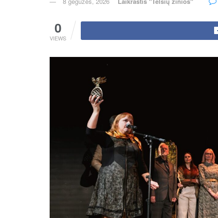
8 gegužės, 2026
Laikraštis "Telšių žinios"
0
VIEWS