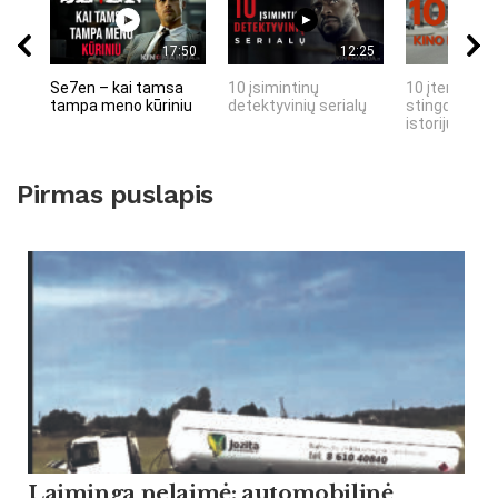
17:50
12:25
Se7en – kai tamsa
10 įsimintinų
10 įtemptų, 
tampa meno kūriniu
detektyvinių serialų
stingdančių 
istorijų
Pirmas puslapis
Laiminga nelaimė: automobilinė