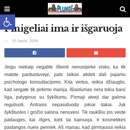
Open toolbar
Pinigeliai ima ir išgaruoja
25 liepos, 2008
Jeigu niekaip negalite iškesti nenusipirke visko, ka tik
matote parduotuveje, pats laikas atideti dali pajamu
psichologo konsultacijoms.
Kita vertus, reikia džiaugtis,
kad sergate tik pirkimo manija. Išlaidumas nera tokia baisi
liga, palyginus su šykštumu. Pirmaji atveji dar galima
reguliuoti. Antrasis nepasiduoda jokiai itakai. Juk
šykštuoles i grožio salona nenuvesi. Tik raukšliu jos veide
padauges, kai išgirs, kiek tai kainuoja. Ir kosmetikes
pastangos nueis perniek. Aš manau, kad pirmiausia reikia