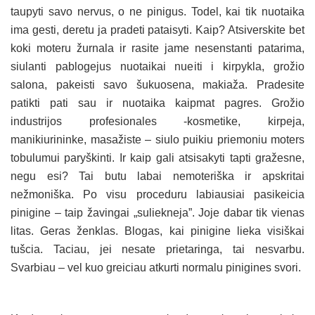
taupyti savo nervus, o ne pinigus. Todel, kai tik nuotaika
ima gesti, deretu ja pradeti pataisyti. Kaip? Atsiverskite bet
koki moteru žurnala ir rasite jame nesenstanti patarima,
siulanti pablogejus nuotaikai nueiti i kirpykla, grožio
salona, pakeisti savo šukuosena, makiaža. Pradesite
patikti pati sau ir nuotaika kaipmat pagres. Grožio
industrijos profesionales -kosmetike, kirpeja,
manikiurininke, masažiste – siulo puikiu priemoniu moters
tobulumui paryškinti. Ir kaip gali atsisakyti tapti gražesne,
negu esi? Tai butu labai nemoteriška ir apskritai
nežmoniška. Po visu proceduru labiausiai pasikeicia
pinigine – taip žavingai „suliekneja”. Joje dabar tik vienas
litas. Geras ženklas. Blogas, kai pinigine lieka visiškai
tušcia. Taciau, jei nesate prietaringa, tai nesvarbu.
Svarbiau – vel kuo greiciau atkurti normalu pinigines svori.