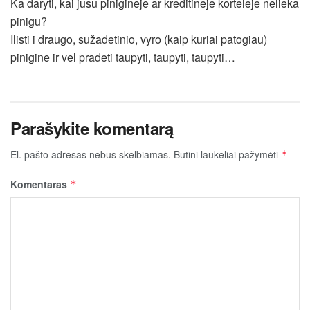
Ka daryti, kai jusu pinigineje ar kreditineje korteleje nelieka
pinigu?
Ilisti i draugo, sužadetinio, vyro (kaip kuriai patogiau)
pinigine ir vel pradeti taupyti, taupyti, taupyti…
Parašykite komentarą
El. pašto adresas nebus skelbiamas.
Būtini laukeliai pažymėti
*
Komentaras
*