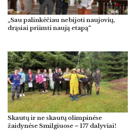
„Sau palinkėčiau nebijoti naujovių,
drąsiai priimti naują etapą“
Skautų ir ne skautų olimpinėse
žaidynėse Smilgiuose – 177 dalyviai!