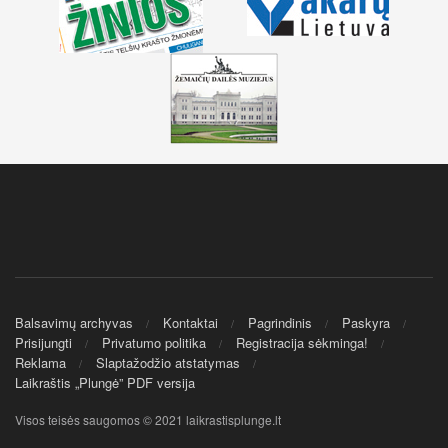
Balsavimų archyvas
Kontaktai
Pagrindinis
Paskyra
Prisijungti
Privatumo politika
Registracija sėkminga!
Reklama
Slaptažodžio atstatymas
Laikraštis „Plungė” PDF versija
Visos teisės saugomos © 2021 laikrastisplunge.lt