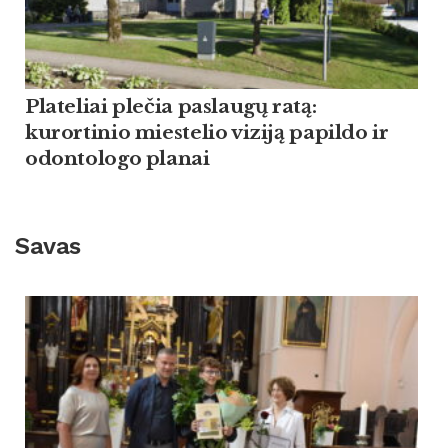
Plateliai plečia paslaugų ratą:
kurortinio miestelio viziją papildo ir
odontologo planai
Savas