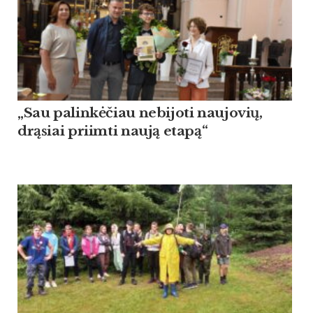
„Sau palinkėčiau nebijoti naujovių,
drąsiai priimti naują etapą“