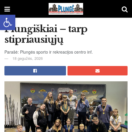
Open toolbar
Plungiškiai – tarp
stipriausiųjų
Parašė: Plungės sporto ir rekreacijos centro inf.
18 gegužės, 2026