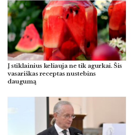
Į stiklainius keliauja ne tik agurkai. Šis
vasariškas receptas nustebins
daugumą