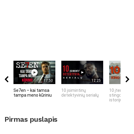
17:50
12:25
Se7en – kai tamsa
10 įsimintinų
10 įtemptų, 
tampa meno kūriniu
detektyvinių serialų
stingdančių 
istorijų
Pirmas puslapis