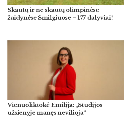
Skautų ir ne skautų olimpinėse
žaidynėse Smilgiuose – 177 dalyviai!
Vienuoliktokė Emilija: „Studijos
užsienyje manęs nevilioja“