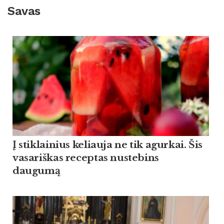
Savas
Į stiklainius keliauja ne tik agurkai. Šis
vasariškas receptas nustebins
daugumą