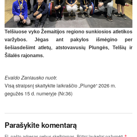
Telšiuose vyko Žemaitijos regiono sunkiosios atletikos
varžybos. Jėgas ant pakylos išmėgino per
šešiasdešimt atletų, atstovavusių Plungės, Telšių ir
Šilalės rajonams.
Evaldo Zaniausko nuotr.
Visą straipsnį skaitykite laikraščio „Plungė“ 2026 m.
gegužės 15 d. numeryje (Nr.36)
Parašykite komentarą
El. pašto adresas nebus skelbiamas.
Būtini laukeliai pažymėti
*