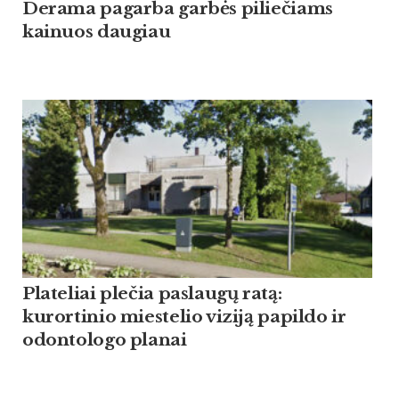
Derama pagarba garbės piliečiams
kainuos daugiau
Plateliai plečia paslaugų ratą:
kurortinio miestelio viziją papildo ir
odontologo planai