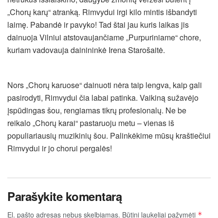
„Chorų karų“ atranką. Rimvydui irgi kilo mintis išbandyti
laimę. Pabandė ir pavyko! Tad štai jau kuris laikas jis
dainuoja Vilniui atstovaujančiame „Purpuriniame“ chore,
kuriam vadovauja dainininkė Irena Starošaitė.
Nors „Chorų karuose“ dainuoti nėra taip lengva, kaip gali
pasirodyti, Rimvydui čia labai patinka. Vaikiną sužavėjo
įspūdingas šou, rengiamas tikrų profesionalų. Ne be
reikalo „Chorų karai“ pastaruoju metu – vienas iš
populiariausių muzikinių šou. Palinkėkime mūsų kraštiečiui
Rimvydui ir jo chorui pergalės!
Parašykite komentarą
El. pašto adresas nebus skelbiamas.
Būtini laukeliai pažymėti
*