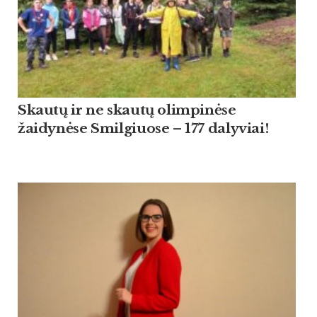
Skautų ir ne skautų olimpinėse
žaidynėse Smilgiuose – 177 dalyviai!