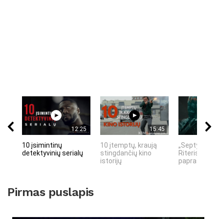
12:25
15:45
10 įsimintinų
10 įtemptų, kraują
„Septynių Ka
detektyvinių serialų
stingdančių kino
Riteris" – kai
istorijų
paprastumas
Pirmas puslapis