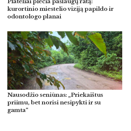
Plateliai plečia paslaugų ratą:
kurortinio miestelio viziją papildo ir
odontologo planai
Nausodžio seniūnas: „Priekaištus
priimu, bet norisi nesipykti ir su
gamta“