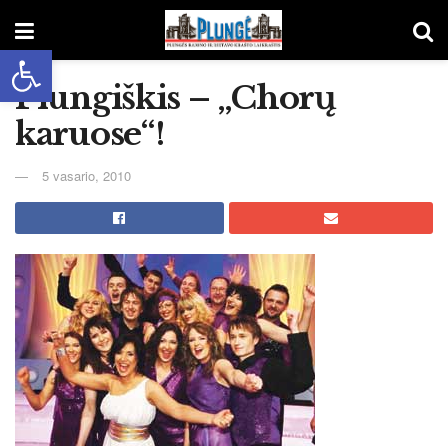
Open toolbar
Plungiškis – „Chorų
karuose“!
5 vasario, 2010