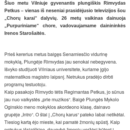
Šiuo metu Vilniuje gyvenantis plungiškis Rimvydas
Petkus – vienas iš neseniai prasidėjusio televizijos šou
„Chorų karai“ dalyvių. 26 metų vaikinas dainuoja
„Purpuriniame“ chore, vadovaujamame dainininkės
Irenos Starošaitės.
Prieš kererius metus baigęs Senamiesčio vidurinę
mokyklą, Plungėje Rimvydas jau senokai nebegyvena.
Išvyko studijuoti Vilniaus universitete, kuriame įgijo
matematikos magistro laipsnį. Netrukus pradėjo dirbti
programų testuotoju.
Kaip pasakojo Rimvydo tėtis Regimantas Petkus, jo sūnus
jau nuo vaikystės „prie muzikos“. Baigė Plungės Mykolo
Oginskio meno mokyklos akordeono klasę, dainavo
grupėje „Intro“. O štai į „Chorų karus“ pateko labai netikėtai.
Tiesiog kartą ėjo mieste, kai pamatė žmonių spūstį. Kaip
netrukus išsiaiškino, daugybė žmonių veržėsi būtent į