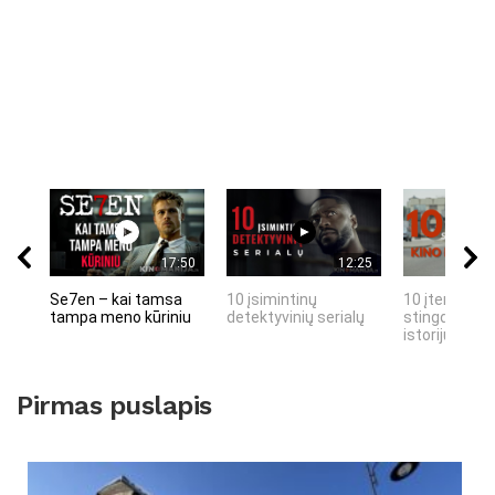
17:50
12:25
Se7en – kai tamsa
10 įsimintinų
10 įtemptų, 
tampa meno kūriniu
detektyvinių serialų
stingdančių 
istorijų
Pirmas puslapis