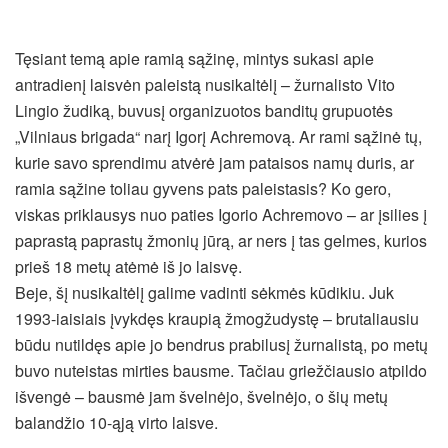
Tęsiant temą apie ramią sąžinę, mintys sukasi apie
antradienį laisvėn paleistą nusikaltėlį – žurnalisto Vito
Lingio žudiką, buvusį organizuotos banditų grupuotės
„Vilniaus brigada“ narį Igorį Achremovą. Ar rami sąžinė tų,
kurie savo sprendimu atvėrė jam pataisos namų duris, ar
ramia sąžine toliau gyvens pats paleistasis? Ko gero,
viskas priklausys nuo paties Igorio Achremovo – ar įsilies į
paprastą paprastų žmonių jūrą, ar ners į tas gelmes, kurios
prieš 18 metų atėmė iš jo laisvę.
Beje, šį nusikaltėlį galime vadinti sėkmės kūdikiu. Juk
1993-iaisiais įvykdęs kraupią žmogžudystę – brutaliausiu
būdu nutildęs apie jo bendrus prabilusį žurnalistą, po metų
buvo nuteistas mirties bausme. Tačiau griežčiausio atpildo
išvengė – bausmė jam švelnėjo, švelnėjo, o šių metų
balandžio 10-ąją virto laisve.