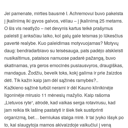
Jei pamenate, mirties bausmė I. Achremovui buvo pakeista
į įkalinimą iki gyvos galvos, vėliau – į įkalinimą 25 metams.
O šis vis neatlyžo – net devynis kartus teikė prašymus
paleisti jį anksčiau laiko, kol galų gale teismas jo lūkesčius
pavertė realybe. Kuo paleidimas motyvuojamas? Motyvų
daug: bendradarbiavo su teisėsauga, pats padėjo atskleisti
nusikaltimus, pataisos namuose padarė pažangą, buvo
skatinamas, yra geros emocinės pusiausvyros, draugiškas,
mandagus. Žodžiu, beveik toks, kokį galima ir prie žaizdos
dėti. Tik kažin kaip jam dėl sąžinės ramybės?..
Kažkieno sąžinė turbūt nerami ir dėl Kauno klinikinėje
ligoninėje mirusio 11 mėnesių mažylio. Kaip rašoma
„Lietuvos ryte“, atrodė, kad vaikas serga rotavirusu, kad
jam reikia tik lašinę pastatyti ir šiek tiek sustiprinti
organizmą, bet… berniukas staiga mirė. Ir tai įvyko išsyk po
to, kai slaugytoja mamos akivaizdoje vaikučiui į veną