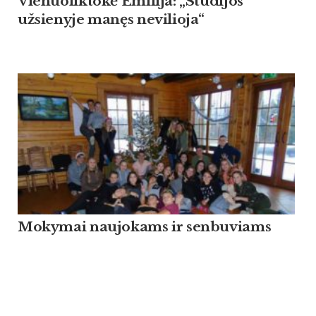
Vienuoliktokė Emilija: „Studijos
užsienyje manęs nevilioja“
Mokymai naujokams ir senbuviams