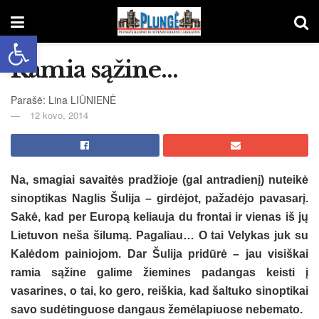
Open toolbar
Ramia sąžine…
Parašė: Lina LIŪNIENĖ
12 kovo, 2014
Na, smagiai savaitės pradžioje (gal antradienį) nuteikė
sinoptikas Naglis Šulija – girdėjot, pažadėjo pavasarį.
Sakė, kad per Europą keliauja du frontai ir vienas iš jų
Lietuvon neša šilumą. Pagaliau… O tai Velykas juk su
Kalėdom painiojom. Dar Šulija pridūrė – jau visiškai
ramia sąžine galime žiemines padangas keisti į
vasarines, o tai, ko gero, reiškia, kad šaltuko sinoptikai
savo sudėtinguose dangaus žemėlapiuose nebemato.