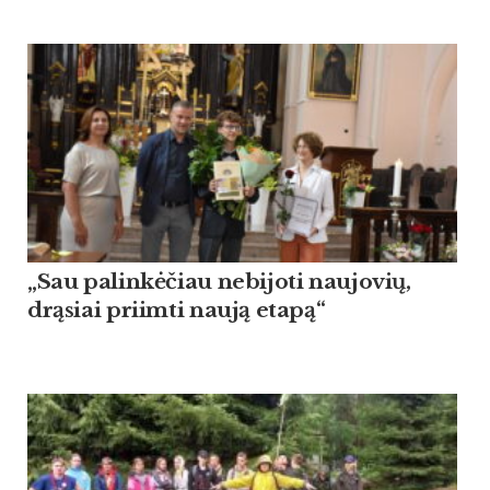
„Sau palinkėčiau nebijoti naujovių,
drąsiai priimti naują etapą“