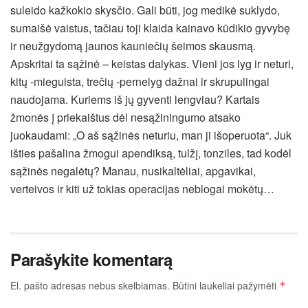
suleido kažkokio skysčio. Gali būti, jog medikė suklydo,
sumaišė vaistus, tačiau toji klaida kainavo kūdikio gyvybę
ir neužgydomą jaunos kauniečių šeimos skausmą.
Apskritai ta sąžinė – keistas dalykas. Vieni jos lyg ir neturi,
kitų -mieguista, trečių -pernelyg dažnai ir skrupulingai
naudojama. Kuriems iš jų gyventi lengviau? Kartais
žmonės į priekaištus dėl nesąžiningumo atsako
juokaudami: „O aš sąžinės neturiu, man ji išoperuota“. Juk
išties pašalina žmogui apendiksą, tulžį, tonziles, tad kodėl
sąžinės negalėtų? Manau, nusikaltėliai, apgavikai,
verteivos ir kiti už tokias operacijas neblogai mokėtų…
Parašykite komentarą
El. pašto adresas nebus skelbiamas.
Būtini laukeliai pažymėti
*