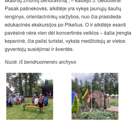
skatintų žmonių bendravimą“, – kalbėjo J. Gedutienė.
Pasak pašnekovės, aikštėje yra vykęs jaunųjų šaulių
renginys, orientacininkų varžybos, nuo čia prasideda
edukacinės ekskursijos po Pikelius. O ir aikštėje esanti
pavėsinė nėra vien dėl koncertinės veiklos – šalia įrengta
kepsninė, čia pailsi turistai, vyksta medžiotojų ar vietos
gyventojų susiėjimai ir šventės.
Nuotr. iš bendruomenės archyvo