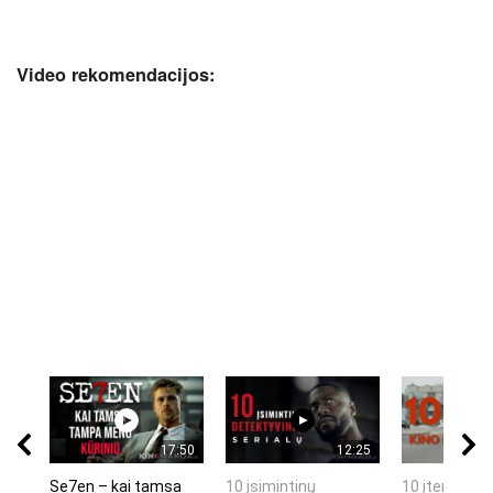
Video rekomendacijos:
17:50
12:25
Se7en – kai tamsa
10 įsimintinų
10 įtemptų, 