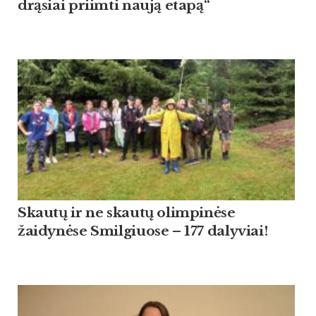
drąsiai priimti naują etapą“
Skautų ir ne skautų olimpinėse
žaidynėse Smilgiuose – 177 dalyviai!