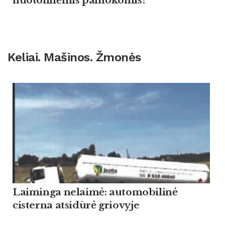
nuotolinėmis pamokomis?
Keliai. Mašinos. Žmonės
Laiminga nelaimė: automobilinė
cisterna atsidūrė griovyje