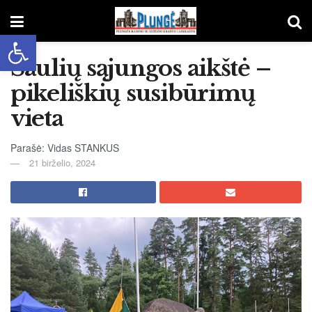
Open toolbar
Šaulių sąjungos aikštė –
pikeliškių susibūrimų
vieta
Parašė: Vidas STANKUS
21 birželio, 2024