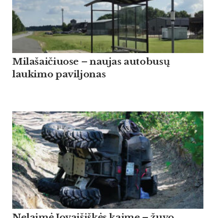
Milašaičiuose – naujas autobusų
laukimo paviljonas
Nelaimė Jovaišiškės kaime – žuvo