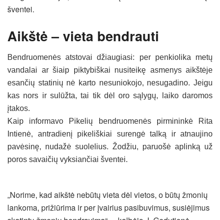
šventei.
Aikštė – vieta bendrauti
Bendruomenės atstovai džiaugiasi: per penkiolika metų
vandalai ar šiaip piktybiškai nusiteikę asmenys aikštėje
esančių statinių nė karto nesuniokojo, nesugadino. Jeigu
kas nors ir sulūžta, tai tik dėl oro sąlygų, laiko daromos
įtakos.
Kaip informavo Pikelių bendruomenės pirmininkė Rita
Intienė, antradienį pikeliškiai surengė talką ir atnaujino
pavėsinę, nudažė suolelius. Žodžiu, paruošė aplinką už
poros savaičių vyksiančiai šventei.
„Norime, kad aikštė nebūtų vieta dėl vietos, o būtų žmonių
lankoma, prižiūrima ir per įvairius pasibuvimus, susiėjimus