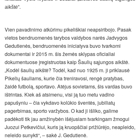
aikštė“.
Vien pavadinimo atkūrimu pikeliškiai neapsiribojo. Pasak
vietos bendruomenės tarybos valdybos narės Jadvygos
Gedutienės, bendruomenės iniciatyva buvo tvarkomi
dokumentai ir 2015 m. šis žemės sklypas oficialiai
dokumentuose įregistruotas kaip Šaulių sąjungos aikštė.
„Kodėl šaulių aikštė? Todėl, kad nuo 1925 m. ji priklausė
Pikelių šauliams, kurie čia treniravosi, rengė pratybas,
žaidė futbolą, sportavo. Atėjus sovietams, šis vardas buvo
ištrintas. Kiek aš atsimenu, visi ją tuo metu vadino
papušyniu – čia vykdavo kolūkio šventės, jubiliatų
pagerbimas, sporto varžybos. O kad ji išliko, galime
padėkoti tik jau amžinybėn išėjusiam tvarkingam žmogui
Juozui Petkevičiui, kuris ją kruopščiai prižiūrėjo, neapleido,
neleido sunykti“, – sakė J. Gedutienė.