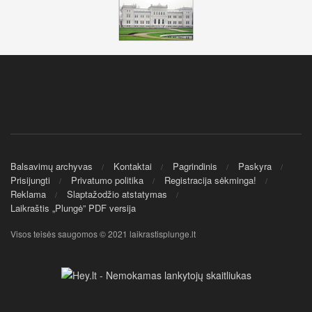
Balsavimų archyvas
Kontaktai
Pagrindinis
Paskyra
Prisijungti
Privatumo politika
Registracija sėkminga!
Reklama
Slaptažodžio atstatymas
Laikraštis „Plungė” PDF versija
Visos teisės saugomos © 2021 laikrastisplunge.lt