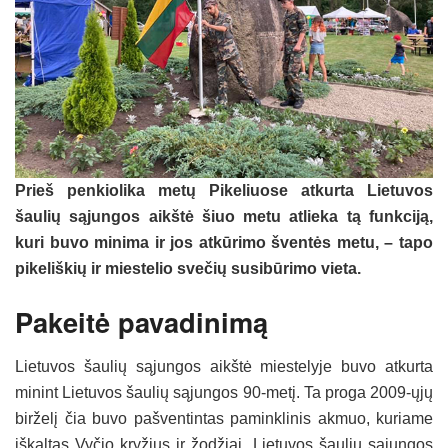
Prieš penkiolika metų Pikeliuose atkurta Lietuvos
šaulių sąjungos aikštė šiuo metu atlieka tą funkciją,
kuri buvo minima ir jos atkūrimo šventės metu, – tapo
pikeliškių ir miestelio svečių susibūrimo vieta.
Pakeitė pavadinimą
Lietuvos šaulių sąjungos aikštė miestelyje buvo atkurta
minint Lietuvos šaulių sąjungos 90-metį. Ta proga 2009-ųjų
birželį čia buvo pašventintas paminklinis akmuo, kuriame
iškaltas Vyčio kryžius ir žodžiai „Lietuvos šaulių sąjungos