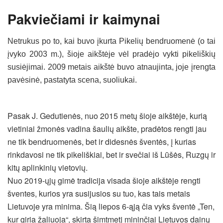
Pakviečiami ir kaimynai
Netrukus po to, kai buvo įkurta Pikelių bendruomenė (o tai
įvyko 2003 m.), šioje aikštėje vėl pradėjo vykti pikeliškių
susiėjimai. 2009 metais aikštė buvo atnaujinta, joje įrengta
pavėsinė, pastatyta scena, suoliukai.
Pasak J. Gedutienės, nuo 2015 metų šioje aikštėje, kurią
vietiniai žmonės vadina šaulių aikšte, pradėtos rengti jau
ne tik bendruomenės, bet ir didesnės šventės, į kurias
rinkdavosi ne tik pikeliškiai, bet ir svečiai iš Lūšės, Ruzgų ir
kitų aplinkinių vietovių.
Nuo 2019-ųjų gimė tradicija visada šioje aikštėje rengti
šventes, kurios yra susijusios su tuo, kas tais metais
Lietuvoje yra minima. Šią liepos 6-ąją čia vyks šventė „Ten,
kur giria žaliuoja“, skirta šimtmetį mininčiai Lietuvos dainų