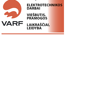
05
18:13
11:00
Ex Machina:
5 MOKSLINIAI
ROSVELO ATE
kontrolės ir
EKSPERIMENTAI,
ISTORIJA: KA
...
pasirinkimo...
KURIE SUKRĖTĖ...
NUTIKO...