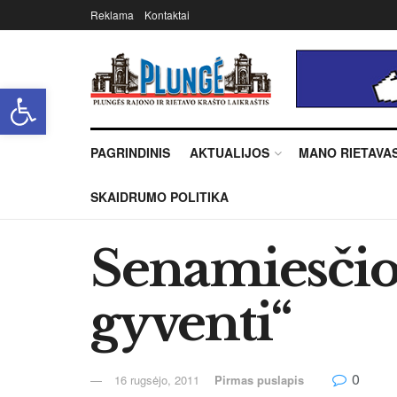
Reklama
Kontaktai
Open toolbar
PAGRINDINIS
AKTUALIJOS
MANO RIETAVA
SKAIDRUMO POLITIKA
Senamiesčio 
gyventi“
0
16 rugsėjo, 2011
Pirmas puslapis