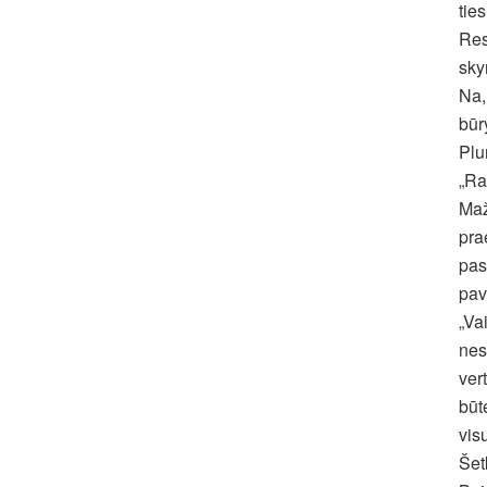
tie
Res
sky
Na,
būr
Plu
„Ra
Maž
pra
pas
pav
„Va
nes
ver
būt
vis
Šet