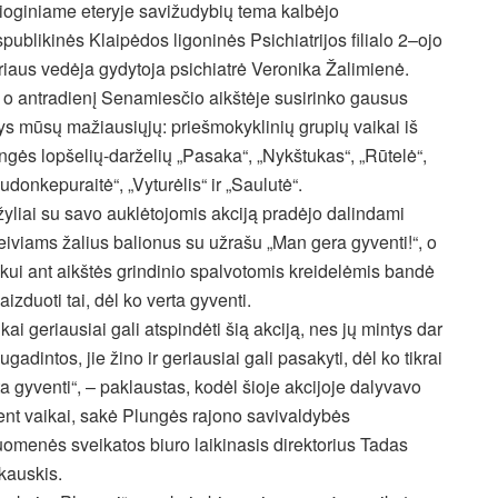
sioginiame eteryje savižudybių tema kalbėjo
publikinės Klaipėdos ligoninės Psichiatrijos filialo 2–ojo
riaus vedėja gydytoja psichiatrė Veronika Žalimienė.
 o antradienį Senamiesčio aikštėje susirinko gausus
ys mūsų mažiausiųjų: priešmokyklinių grupių vaikai iš
ngės lopšelių-darželių „Pasaka“, „Nykštukas“, „Rūtelė“,
udonkepuraitė“, „Vyturėlis“ ir „Saulutė“.
yliai su savo auklėtojomis akciją pradėjo dalindami
eiviams žalius balionus su užrašu „Man gera gyventi!“, o
kui ant aikštės grindinio spalvotomis kreidelėmis bandė
aizduoti tai, dėl ko verta gyventi.
ikai geriausiai gali atspindėti šią akciją, nes jų mintys dar
ugadintos, jie žino ir geriausiai gali pasakyti, dėl ko tikrai
ta gyventi“, – paklaustas, kodėl šioje akcijoje dalyvavo
ent vaikai, sakė Plungės rajono savivaldybės
uomenės sveikatos biuro laikinasis direktorius Tadas
kauskis.