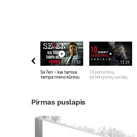
17:50
12:25
Se7en – kai tamsa
10 įsimintinų
tampa meno kūriniu
detektyvinių serialų
Pirmas puslapis