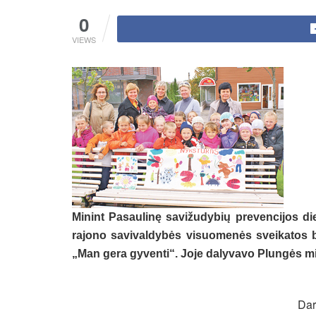
0
VIEWS
Minint Pasaulinę savižudybių prevencijos di
rajono savivaldybės visuomenės sveikatos b
„Man gera gyventi“. Joje dalyvavo Plungės mi
Dar