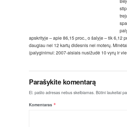
Bej
sti
tre
spa
pal
apskrityje – apie 86,15 proc., o šalyje – tik 6,1
daugiau nei 12 kartų didesnis nei moterų. Minėta
(palyginimui: 2007-aisiais nusižudė 10 vyrų ir vie
Parašykite komentarą
El. pašto adresas nebus skelbiamas.
Būtini laukeliai 
Komentaras
*