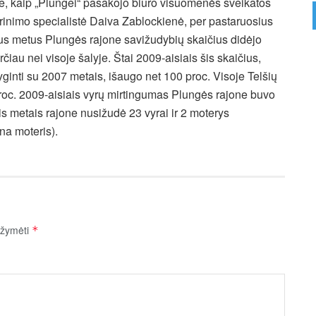
e, kaip „Plungei“ pasakojo biuro visuomenės sveikatos
prinimo specialistė Daiva Zablockienė, per pastaruosius
jus metus Plungės rajone savižudybių skaičius didėjo
rčiau nei visoje šalyje. Štai 2009-aisiais šis skaičius,
yginti su 2007 metais, išaugo net 100 proc. Visoje Telšių
2 proc. 2009-aisiais vyrų mirtingumas Plungės rajone buvo
is metais rajone nusižudė 23 vyrai ir 2 moterys
na moteris).
pažymėti
*