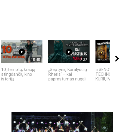
15:45
12:32
08:
10 įtemptų, kraują
„Septynių Karalysčių
5 SENOVĖS
stingdančių kino
Riteris" – kai
TECHNOLOGIJOS,
istorijų
paprastumas nugali
KURIŲ MOKSLININKAI