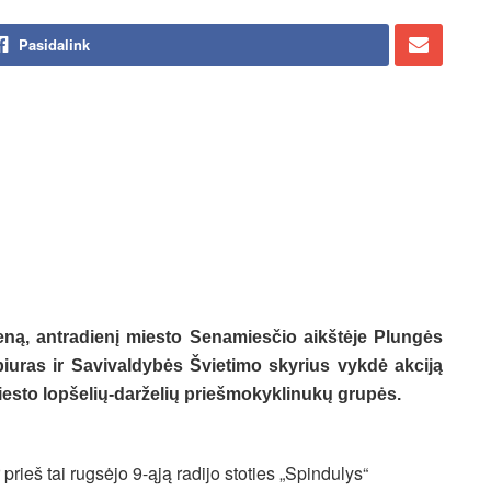
Pasidalink
eną, antradienį miesto Senamiesčio aikštėje Plungės
iuras ir Savivaldybės Švietimo skyrius vykdė akciją
esto lopšelių-darželių priešmokyklinukų grupės.
 prieš tai rugsėjo 9-ąją radijo stoties „Spindulys“