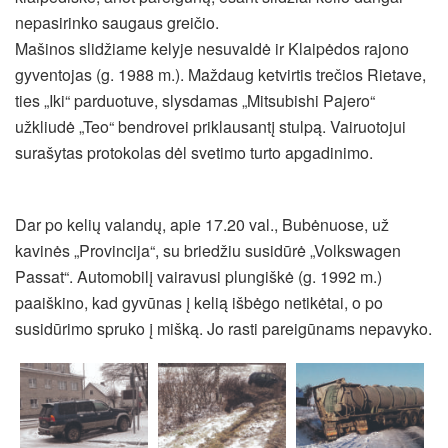
nepasirinko saugaus greičio.
Mašinos slidžiame kelyje nesuvaldė ir Klaipėdos rajono
gyventojas (g. 1988 m.). Maždaug ketvirtis trečios Rietave,
ties „Iki“ parduotuve, slysdamas „Mitsubishi Pajero“
užkliudė „Teo“ bendrovei priklausantį stulpą. Vairuotojui
surašytas protokolas dėl svetimo turto apgadinimo.
Dar po kelių valandų, apie 17.20 val., Bubėnuose, už
kavinės „Provincija“, su briedžiu susidūrė „Volkswagen
Passat“. Automobilį vairavusi plungiškė (g. 1992 m.)
paaiškino, kad gyvūnas į kelią išbėgo netikėtai, o po
susidūrimo spruko į mišką. Jo rasti pareigūnams nepavyko.