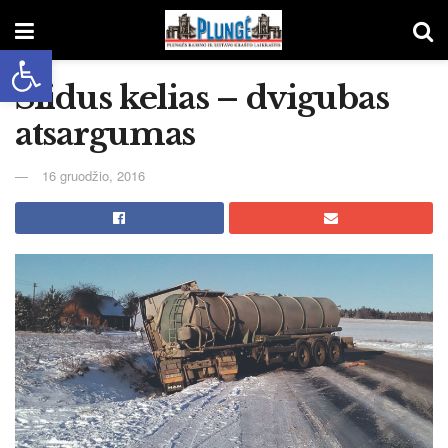
Open toolbar
Slidus kelias – dvigubas
atsargumas
16 gruodžio, 2016