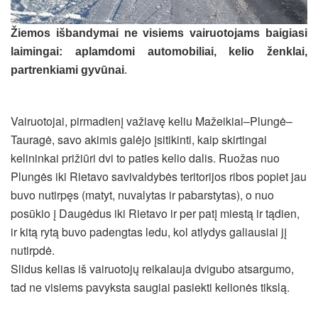
Žiemos išbandymai ne visiems vairuotojams baigiasi
laimingai: aplamdomi automobiliai, kelio ženklai,
partrenkiami gyvūnai
.
Vairuotojai, pirmadienį važiavę keliu Mažeikiai–Plungė–
Tauragė, savo akimis galėjo įsitikinti, kaip skirtingai
kelininkai prižiūri dvi to paties kelio dalis. Ruožas nuo
Plungės iki Rietavo savivaldybės teritorijos ribos popiet jau
buvo nutirpęs (matyt, nuvalytas ir pabarstytas), o nuo
posūkio į Daugėdus iki Rietavo ir per patį miestą ir tądien,
ir kitą rytą buvo padengtas ledu, kol atlydys galiausiai jį
nutirpdė.
Slidus kelias iš vairuotojų reikalauja dvigubo atsargumo,
tad ne visiems pavyksta saugiai pasiekti kelionės tikslą.