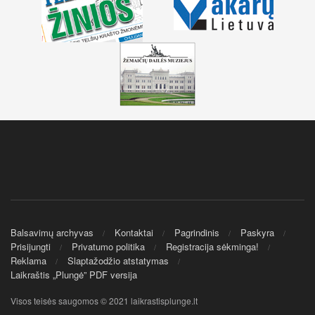
Balsavimų archyvas
Kontaktai
Pagrindinis
Paskyra
Prisijungti
Privatumo politika
Registracija sėkminga!
Reklama
Slaptažodžio atstatymas
Laikraštis „Plungė” PDF versija
Visos teisės saugomos © 2021 laikrastisplunge.lt