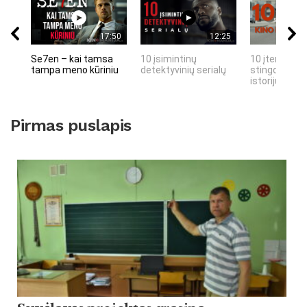
17:50
12:25
Se7en – kai tamsa
10 įsimintinų
10 įtemptų, 
tampa meno kūriniu
detektyvinių serialų
stingdančių 
istorijų
Pirmas puslapis