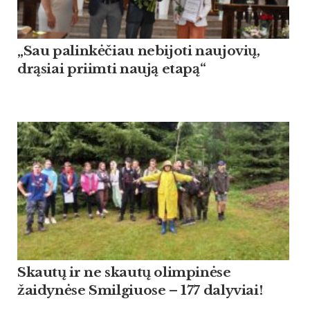
„Sau palinkėčiau nebijoti naujovių,
drąsiai priimti naują etapą“
Skautų ir ne skautų olimpinėse
žaidynėse Smilgiuose – 177 dalyviai!