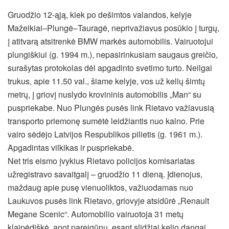
Gruodžio 12-ąją, kiek po dešimtos valandos, kelyje
Mažeikiai–Plungė–Tauragė, neprivažiavus posūkio į turgų,
į atitvarą atsitrenkė BMW markės automobilis. Vairuotojui
plungiškiui (g. 1994 m.), nepasirinkusiam saugaus greičio,
surašytas protokolas dėl apgadinto svetimo turto. Neilgai
trukus, apie 11.50 val., šiame kelyje, vos už kelių šimtų
metrų, į griovį nuslydo krovininis automobilis „Man“ su
puspriekabe. Nuo Plungės pusės link Rietavo važiavusią
transporto priemonę sumėtė leidžiantis nuo kalno. Prie
vairo sėdėjo Latvijos Respublikos pilietis (g. 1961 m.).
Apgadintas vilkikas ir puspriekabė.
Net tris eismo įvykius Rietavo policijos komisariatas
užregistravo savaitgalį – gruodžio 11 dieną. Įdienojus,
maždaug apie pusę vienuoliktos, važiuodamas nuo
Laukuvos pusės link Rietavo, griovyje atsidūrė „Renault
Megane Scenic“. Automobilio vairuotoja 31 metų
klaipėdiškė, anot pareigūnų, esant slidžiai kelio dangai