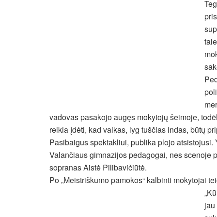
Teg
pri
sup
tal
mok
sak
Ped
pol
mer
vadovas pasakojo augęs mokytojų šeimoje, todėl p
reikia įdėti, kad vaikas, lyg tuščias indas, būtų p
Pasibaigus spektakliui, publika plojo atsistojusi
Valančiaus gimnazijos pedagogai, nes scenoje pa
sopranas Aistė Pilibavičiūtė.
Po „Meistriškumo pamokos“ kalbinti mokytojai teigė
„Kū
jau