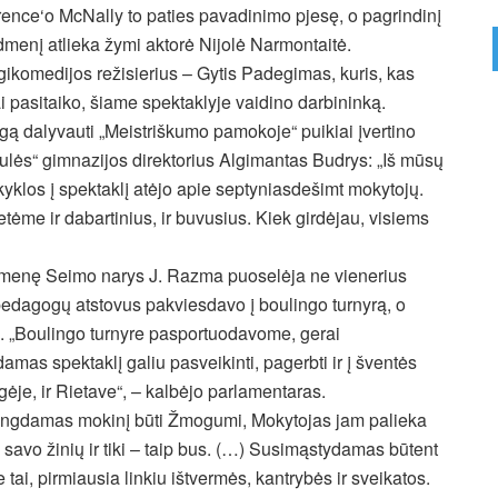
rence‘o McNally to paties pavadinimo pjesę, o pagrindinį
dmenį atlieka žymi aktorė Nijolė Narmontaitė.
gikomedijos režisierius – Gytis Padegimas, kuris, kas
ai pasitaiko, šiame spektaklyje vaidino darbininką.
gą dalyvauti „Meistriškumo pamokoje“ puikiai įvertino
ulės“ gimnazijos direktorius Algimantas Budrys: „Iš mūsų
yklos į spektaklį atėjo apie septyniasdešimt mokytojų.
etėme ir dabartinius, ir buvusius. Kiek girdėjau, visiems
ruomenę Seimo narys J. Razma puoselėja ne vienerius
pedagogų atstovus pakviesdavo į boulingo turnyrą, o
į. „Boulingo turnyre pasportuodavome, gerai
mas spektaklį galiu pasveikinti, pagerbti ir į šventės
ngėje, ir Rietave“, – kalbėjo parlamentaras.
ngdamas mokinį būti Žmogumi, Mokytojas jam palieka
į savo žinių ir tiki – taip bus. (…) Susimąstydamas būtent
e tai, pirmiausia linkiu ištvermės, kantrybės ir sveikatos.