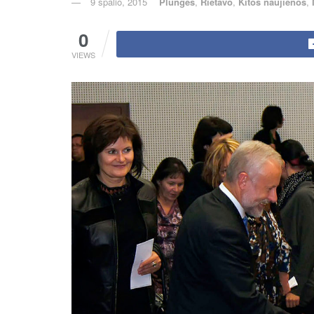
9 spalio, 2015
Plunges
,
Rietavo
,
Kitos naujienos
,
0
VIEWS