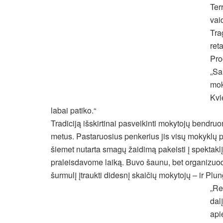
Ter
vai
Tra
ret
Pro
„Sa
mok
Kvi
labai patiko.“
Tradiciją išskirtinai pasveikinti mokytojų bend
metus. Pastaruosius penkerius jis visų mokyklų 
šiemet nutarta smagų žaidimą pakeisti į spektakl
praleisdavome laiką. Buvo šaunu, bet organizuoda
šurmulį įtraukti didesnį skaičių mokytojų – ir Plu
„Re
dal
api