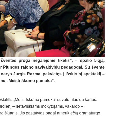
ventės proga negalėjome tikėtis“, – spalio 5-ąją,
 ir Plungės rajono savivaldybių pedagogai. Su švente
 narys Jurgis Razma, pakvietęs į išskirtinį spektaklį –
avimu „Meistriškumo pamoka“
.
ktaklis „Meistriškumo pamoka“ suvaidintas du kartus:
urdienį – rietaviškiams mokytojams, vakarop –
ngiškiams. Jis pastatytas pagal amerikiečių dramaturgo