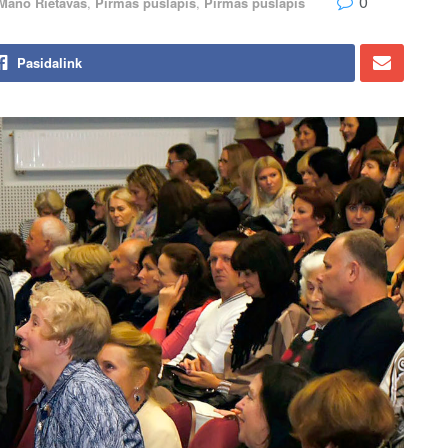
0
Mano Rietavas
,
Pirmas puslapis
,
Pirmas puslapis
Pasidalink