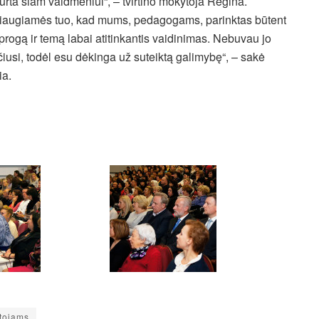
urta šiam vaidmeniui“, – tvirtino mokytoja Regina.
iaugiamės tuo, kad mums, pedagogams, parinktas būtent
 progą ir temą labai atitinkantis vaidinimas. Nebuvau jo
iusi, todėl esu dėkinga už suteiktą galimybę“, – sakė
ia.
ytojams