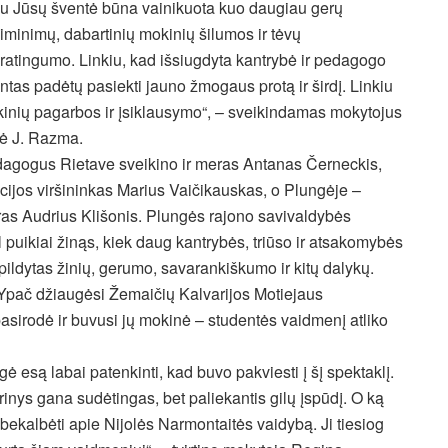
u Jūsų šventė būna vainikuota kuo daugiau gerų
siminimų, dabartinių mokinių šilumos ir tėvų
ratingumo. Linkiu, kad išsiugdyta kantrybė ir pedagogo
entas padėtų pasiekti jauno žmogaus protą ir širdį. Linkiu
inių pagarbos ir įsiklausymo“, – sveikindamas mokytojus
ė J. Razma.
agogus Rietave sveikino ir meras Antanas Černeckis,
icijos viršininkas Marius Vaičikauskas, o Plungėje –
as Audrius Klišonis. Plungės rajono savivaldybės
uikiai žinąs, kiek daug kantrybės, triūso ir atsakomybės
ripildytas žinių, gerumo, savarankiškumo ir kitų dalykų.
. Ypač džiaugėsi Žemaičių Kalvarijos Motiejaus
sirodė ir buvusi jų mokinė – studentės vaidmenį atliko
 esą labai patenkinti, kad buvo pakviesti į šį spektaklį.
rinys gana sudėtingas, bet paliekantis gilų įspūdį. O ką
 bekalbėti apie Nijolės Narmontaitės vaidybą. Ji tiesiog