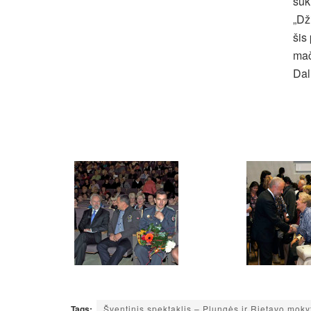
suk
„Dž
šis
mač
Dal
Tags:
Šventinis spektaklis – Plungės ir Rietavo mok