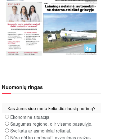
Nuomonių ringas
Kas Jums šiuo metu kelia didžiausią nerimą?
Ekonominė situacija.
Saugumas regione, o ir visame pasaulyje.
Sveikata ar asmeniniai reikalai.
Nėra dėl ko nerimauti, gyvenimas gražus.