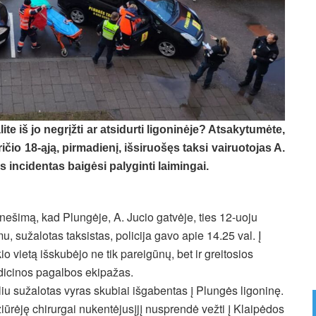
ite iš jo negrįžti ar atsidurti ligoninėje? Atsakytumėte,
ričio 18-ąją, pirmadienį, išsiruošęs taksi vairuotojas A.
as incidentas baigėsi palyginti laimingai.
nešimą, kad Plungėje, A. Jucio gatvėje, ties 12-uoju
u, sužalotas taksistas, policija gavo apie 14.25 val. Į
kio vietą išskubėjo ne tik pareigūnų, bet ir greitosios
icinos pagalbos ekipažas.
liu sužalotas vyras skubiai išgabentas į Plungės ligoninę.
iūrėję chirurgai nukentėjusįjį nusprendė vežti į Klaipėdos