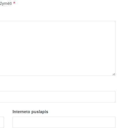
pažymėti
*
Interneto puslapis