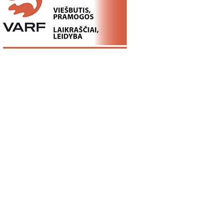
05
18:13
11:00
Ex Machina:
5 MOKSLINIAI
ROSVELO ATE
kontrolės ir
EKSPERIMENTAI,
ISTORIJA: KA
...
pasirinkimo...
KURIE SUKRĖTĖ...
NUTIKO...