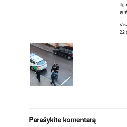
lig
amb
Vis
22 
Parašykite komentarą