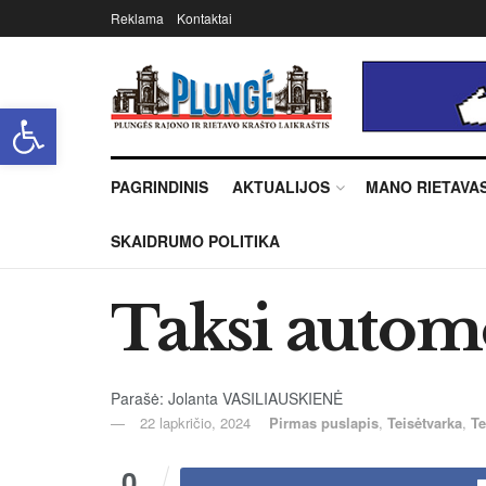
Reklama
Kontaktai
Open toolbar
PAGRINDINIS
AKTUALIJOS
MANO RIETAVA
SKAIDRUMO POLITIKA
Taksi automo
Parašė: Jolanta VASILIAUSKIENĖ
22 lapkričio, 2024
Pirmas puslapis
,
Teisėtvarka
,
Te
0