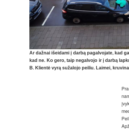
Ar dažnai išeidami į darbą pagalvojate, kad gal
kad ne. Ko gero, taip negalvojo ir į darbą lapk
B. Klientė vyrą sužalojo peiliu. Laimei, kruvin
Pra
nam
įvy
med
Pei
Apž