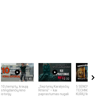
15:45
12:32
08:
10 įtemptų, kraują
„Septynių Karalysčių
5 SENOVĖS
stingdančių kino
Riteris" – kai
TECHNOLOGIJOS,
istorijų
paprastumas nugali
KURIŲ MOKSLININKAI