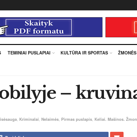
S
TEMINIAI PUSLAPIAI
KULTŪRA IR SPORTAS
ŽMONĖS
bilyje – kruvina
isėsauga
,
Kriminalai
,
Nelaimės
,
Pirmas puslapis
,
Keliai. Mašinos. Žmo