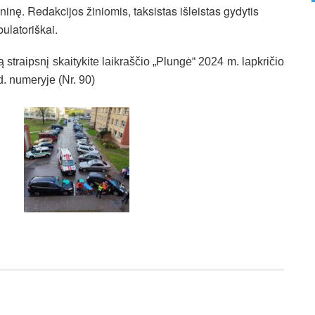
oninę. Redakcijos žiniomis, taksistas išleistas gydytis
ulatoriškai.
ą straipsnį skaitykite laikraščio „Plungė“ 2024 m. lapkričio
d. numeryje (Nr. 90)