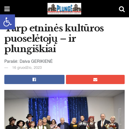
Open toolbar
Tarp etninės kultūros
puoselėtojų – ir
plungiškiai
Parašė: Daiva GERIKIENĖ
16 gruodžio, 2023