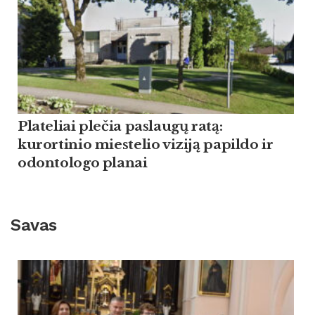
Plateliai plečia paslaugų ratą:
kurortinio miestelio viziją papildo ir
odontologo planai
Savas