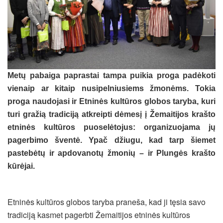
Metų pabaiga paprastai tampa puikia proga padėkoti
vienaip ar kitaip nusipelniusiems žmonėms. Tokia
proga naudojasi ir Etninės kultūros globos taryba, kuri
turi gražią tradiciją atkreipti dėmesį į Žemaitijos krašto
etninės kultūros puoselėtojus: organizuojama jų
pagerbimo šventė. Ypač džiugu, kad tarp šiemet
pastebėtų ir apdovanotų žmonių – ir Plungės krašto
kūrėjai.
Etninės kultūros globos taryba praneša, kad ji tęsia savo
tradiciją kasmet pagerbti Žemaitijos etninės kultūros