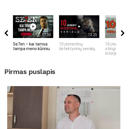
17:50
12:25
Se7en – kai tamsa
10 įsimintinų
10 įtemptų, 
tampa meno kūriniu
detektyvinių serialų
stingdančių 
istorijų
Pirmas puslapis