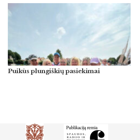
Puikūs plungiškių pasiekimai