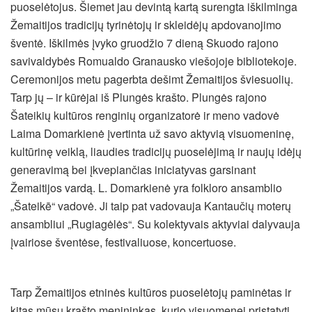
puoselėtojus. Šiemet jau devintą kartą surengta iškilminga
Žemaitijos tradicijų tyrinėtojų ir skleidėjų apdovanojimo
šventė. Iškilmės įvyko gruodžio 7 dieną Skuodo rajono
savivaldybės Romualdo Granausko viešojoje bibliotekoje.
Ceremonijos metu pagerbta dešimt Žemaitijos šviesuolių.
Tarp jų – ir kūrėjai iš Plungės krašto. Plungės rajono
Šateikių kultūros renginių organizatorė ir meno vadovė
Laima Domarkienė įvertinta už savo aktyvią visuomeninę,
kultūrinę veiklą, liaudies tradicijų puoselėjimą ir naujų idėjų
generavimą bei įkvepiančias iniciatyvas garsinant
Žemaitijos vardą. L. Domarkienė yra folkloro ansamblio
„Šateikē“ vadovė. Ji taip pat vadovauja Kantaučių moterų
ansambliui „Rugiagėlės“. Su kolektyvais aktyviai dalyvauja
įvairiose šventėse, festivaliuose, koncertuose.
Tarp Žemaitijos etninės kultūros puoselėtojų paminėtas ir
kitas mūsų krašto menininkas, kurio visuomenei pristatyti