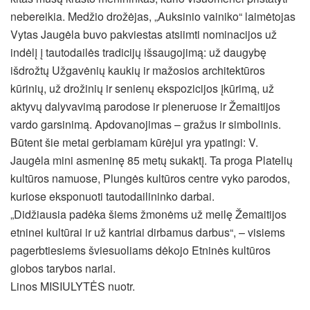
nebereikia. Medžio drožėjas, „Auksinio vainiko“ laimėtojas
Vytas Jaugėla buvo pakviestas atsiimti nominacijos už
indėlį į tautodailės tradicijų išsaugojimą: už daugybę
išdrožtų Užgavėnių kaukių ir mažosios architektūros
kūrinių, už drožinių ir senienų ekspozicijos įkūrimą, už
aktyvų dalyvavimą parodose ir pleneruose ir Žemaitijos
vardo garsinimą. Apdovanojimas – gražus ir simbolinis.
Būtent šie metai gerbiamam kūrėjui yra ypatingi: V.
Jaugėla mini asmeninę 85 metų sukaktį. Ta proga Platelių
kultūros namuose, Plungės kultūros centre vyko parodos,
kuriose eksponuoti tautodailininko darbai.
„Didžiausia padėka šiems žmonėms už meilę Žemaitijos
etninei kultūrai ir už kantriai dirbamus darbus“, – visiems
pagerbtiesiems šviesuoliams dėkojo Etninės kultūros
globos tarybos nariai.
Linos MISIULYTĖS nuotr.