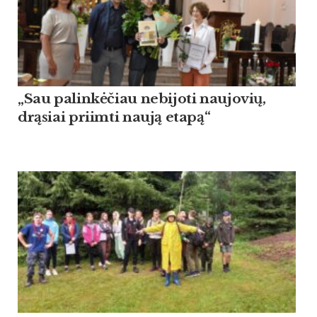
„Sau palinkėčiau nebijoti naujovių,
drąsiai priimti naują etapą“