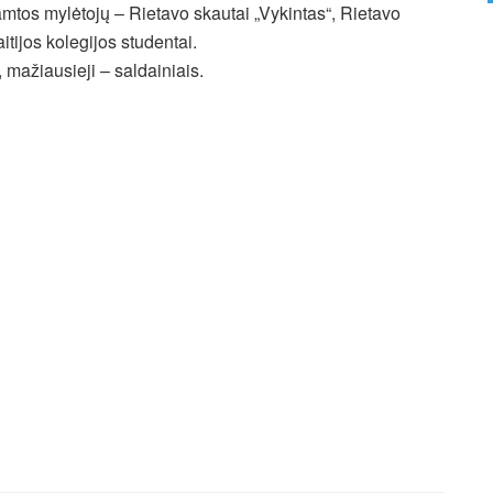
amtos mylėtojų – Rietavo skautai „Vykintas“, Rietavo
itijos kolegijos studentai.
 mažiausieji – saldainiais.