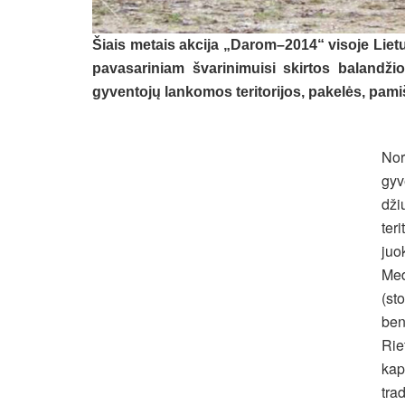
Šiais metais akcija „Darom–2014“ visoje Liet
pavasariniam švarinimuisi skirtos balandž
gyventojų lankomos teritorijos, pakelės, pami
Nor
gyv
dži
ter
juo
Med
(st
ben
Rie
kap
trad