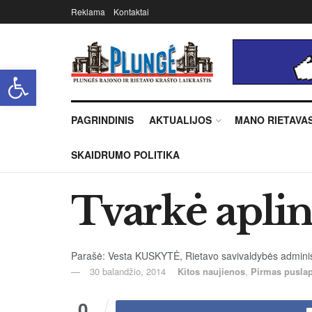
Reklama
Kontaktai
Open toolbar
PAGRINDINIS
AKTUALIJOS
MANO RIETAVA
SKAIDRUMO POLITIKA
Tvarkė apli
Parašė: Vesta KUSKYTĖ, Rietavo savivaldybės administr
30 balandžio, 2014
Kitos naujienos
,
Pirmas puslap
0