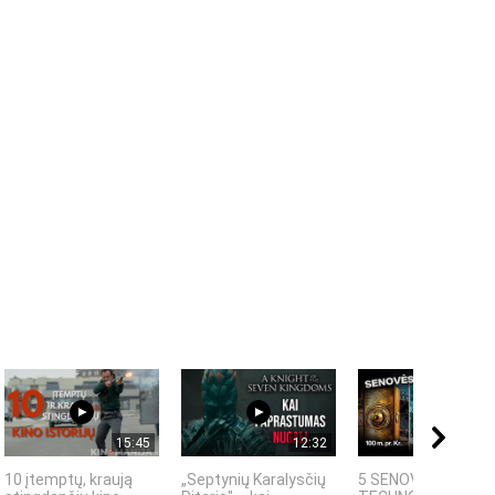
15:45
12:32
08:
10 įtemptų, kraują
„Septynių Karalysčių
5 SENOVĖS