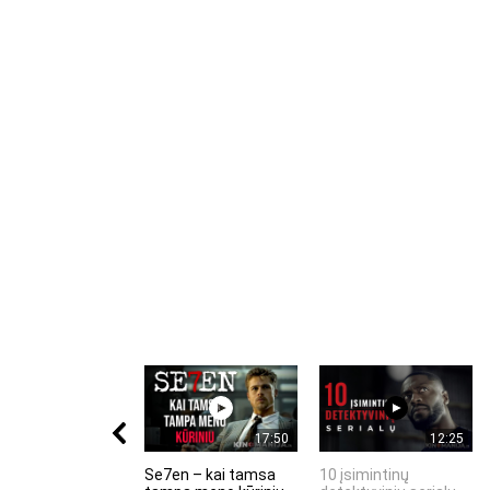
17:50
12:25
Se7en – kai tamsa
10 įsimintinų