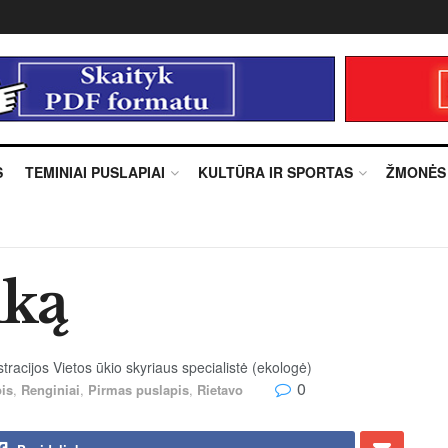
S
TEMINIAI PUSLAPIAI
KULTŪRA IR SPORTAS
ŽMONĖS
nką
acijos Vietos ūkio skyriaus specialistė (ekologė)
0
is
,
Renginiai
,
Pirmas puslapis
,
Rietavo