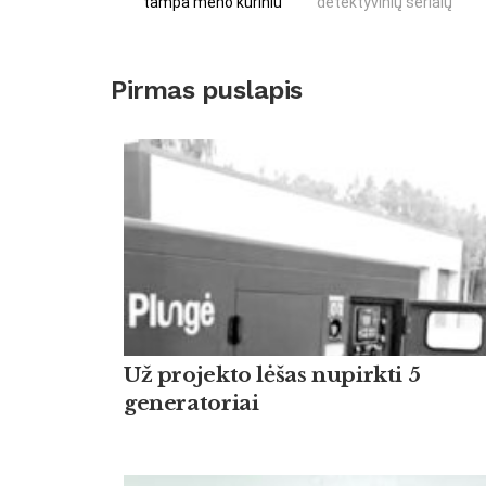
tampa meno kūriniu
detektyvinių serialų
Pirmas puslapis
Už projekto lėšas nupirkti 5
generatoriai