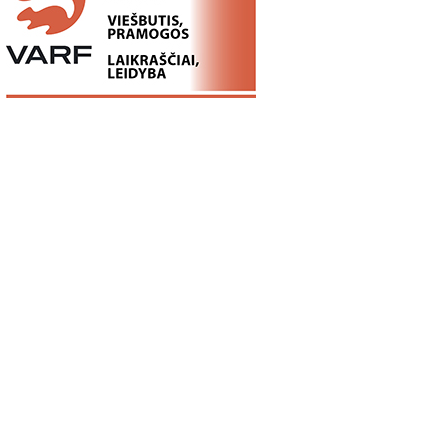
05
18:13
11:00
Ex Machina:
5 MOKSLINIAI
ROSVELO ATE