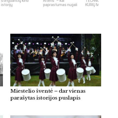
stingdančių kino
Riteris" – kai
TECHNOLOGIJOS,
istorijų
paprastumas nugali
KURIŲ MOKSLININKAI
Miestelio šventė – dar vienas
parašytas istorijos puslapis