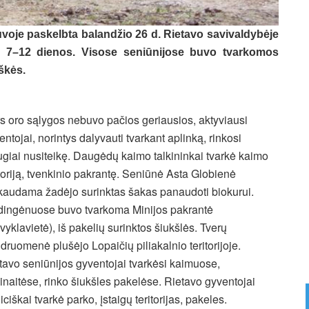
uvoje paskelbta balandžio 26 d. Rietavo savivaldybėje
io 7–12 dienos. Visose seniūnijose buvo tvarkomos
škės.
s oro sąlygos nebuvo pačios geriausios, aktyviausi
entojai, norintys dalyvauti tvarkant aplinką, rinkosi
ugiai nusiteikę. Daugėdų kaimo talkininkai tvarkė kaimo
itoriją, tvenkinio pakrantę. Seniūnė Asta Globienė
kaudama žadėjo surinktas šakas panaudoti biokurui.
ingėnuose buvo tvarkoma Minijos pakrantė
ovyklavietė), iš pakelių surinktos šiukšlės. Tverų
druomenė plušėjo Lopaičių piliakalnio teritorijoje.
tavo seniūnijos gyventojai tvarkėsi kaimuose,
inaitėse, rinko šiukšles pakelėse. Rietavo gyventojai
iciškai tvarkė parko, įstaigų teritorijas, pakeles.