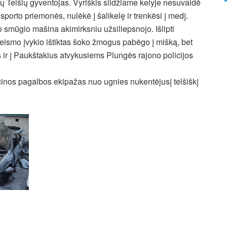
ų Telšių gyventojas. Vyriškis slidžiame kelyje nesuvaldė
nsporto priemonės, nulėkė į šalikelę ir trenkėsi į medį.
 smūgio mašina akimirksniu užsiliepsnojo. Išlipti
eismo įvykio ištiktas šoko žmogus pabėgo į mišką, bet
 ir į Paukštakius atvykusiems Plungės rajono policijos
icinos pagalbos ekipažas nuo ugnies nukentėjusį telšiškį