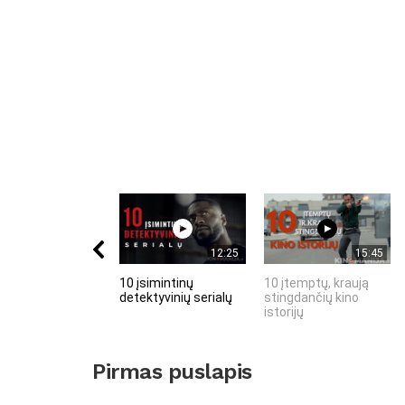
12:25
15:45
10 įsimintinų
10 įtemptų, kraują
detektyvinių serialų
stingdančių kino
istorijų
Pirmas puslapis