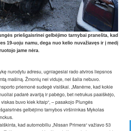
lungės priešgaisrinei gelbėjimo tarnybai pranešta, kad
ies 19-uoju namu, dega nuo kelio nuvažiavęs ir į medį
iruotojo jame nėra
.
ykę nurodytu adresu, ugniagesiai rado atviros liepsnos
mtą mašiną. Žmonių nei viduje, nei šalia nebuvo.
nsporto priemonė sudegė visiškai. „Manėme, kad kokie
nuoliai padarė avariją ir pabėgo, bet netrukus paaiškėjo,
 viskas buvo kiek kitaip“, – pasakojo Plungės
ešgaisrinės gelbėjimo tarnybos viršininkas Mykolas
nckus.
iaiškinta, kad automobiliu „Nissan Primera“ važiavo 53