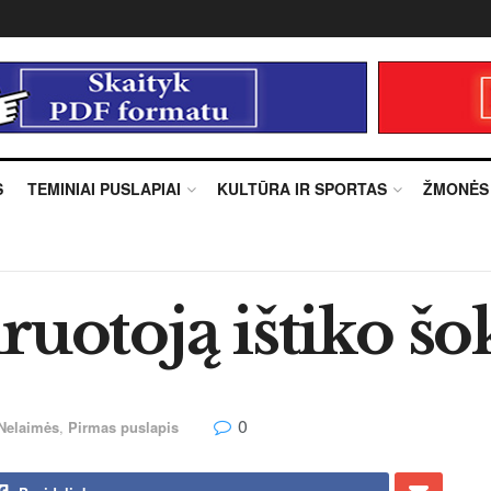
S
TEMINIAI PUSLAPIAI
KULTŪRA IR SPORTAS
ŽMONĖS
ruotoją ištiko šo
0
Nelaimės
,
Pirmas puslapis