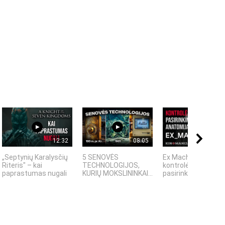
12:32
08:05
18:
„Septynių Karalysčių
5 SENOVĖS
Ex Machina:
Riteris" – kai
TECHNOLOGIJOS,
kontrolės ir
paprastumas nugali
KURIŲ MOKSLININKAI...
pasirinkimo...