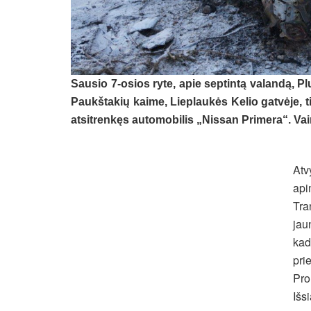
Sausio 7-osios ryte, apie septintą valandą, P
Paukštakių kaime, Lieplaukės Kelio gatvėje, t
atsitrenkęs automobilis „Nissan Primera“. Va
Atv
api
Tra
jau
kad
pri
Pro
Išs