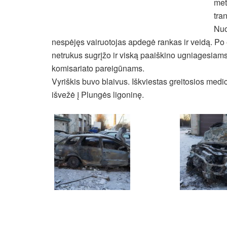
met
tra
Nuo
nespėjęs vairuotojas apdegė rankas ir veidą. Po 
netrukus sugrįžo ir viską paaiškino ugniagesiams
komisariato pareigūnams.
Vyriškis buvo blaivus. Iškviestas greitosios med
išvežė į Plungės ligoninę.