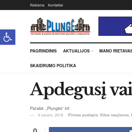
Reklama
Kontaktai
Open toolbar
PAGRINDINIS
AKTUALIJOS
MANO RIETAVA
SKAIDRUMO POLITIKA
Apdegusį vai
Parašė: „Plungės“ inf.
9 sausio, 2018
Pirmas puslapis
,
Kitos naujienos
,
0