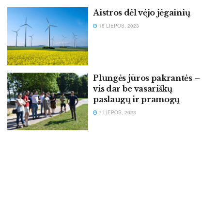
Aistros dėl vėjo jėgainių
18 LIEPOS, 2023
Plungės jūros pakrantės –
vis dar be vasariškų
paslaugų ir pramogų
7 LIEPOS, 2023