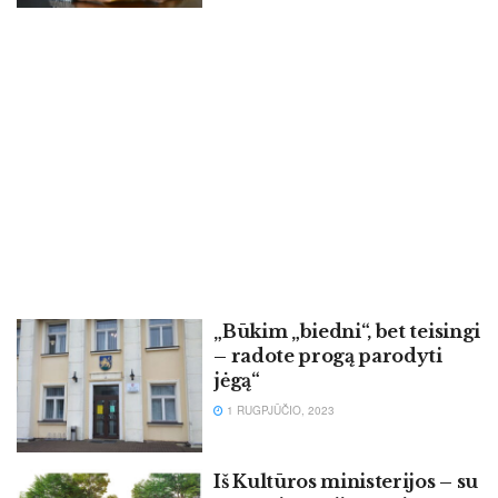
„Būkim „biedni“, bet teisingi
– radote progą parodyti
jėgą“
1 RUGPJŪČIO, 2023
Iš Kultūros ministerijos – su