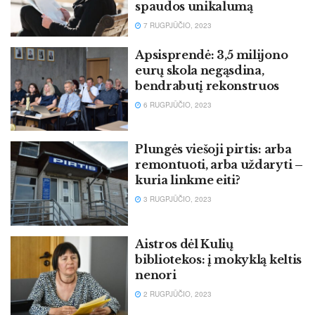
spaudos unikalumą
7 RUGPJŪČIO, 2023
Apsisprendė: 3,5 milijono
eurų skola negąsdina,
bendrabutį rekonstruos
6 RUGPJŪČIO, 2023
Plungės viešoji pirtis: arba
remontuoti, arba uždaryti –
kuria linkme eiti?
3 RUGPJŪČIO, 2023
Aistros dėl Kulių
bibliotekos: į mokyklą keltis
nenori
2 RUGPJŪČIO, 2023