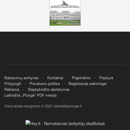
Balsavimų archyvas
Kontaktai
Pagrindinis
Paskyra
Prisijungti
Privatumo politika
Registracija sėkminga!
Reklama
Slaptažodžio atstatymas
Laikraštis „Plungė” PDF versija
Visos teisės saugomos © 2021 laikrastisplunge.lt