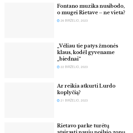
Fontano muzika nusibodo,
o mugei Rietave – ne vieta?
26 BIRŽELIO, 2023
„Vėliau tie patys žmonės
klaus, kodėl gyvename
„biednai“
22 BIRŽELIO, 2023
Ar reikia atkurti Lurdo
koplyčią?
21 BIRŽELIO, 2023
Rietavo parke turėtų
atsirasti naujų poilsio zonų