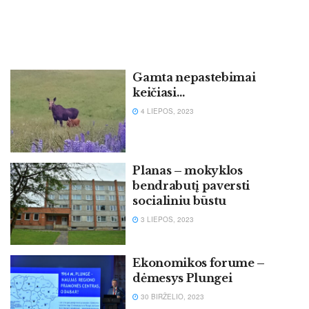
Gamta nepastebimai
keičiasi…
4 LIEPOS, 2023
Planas – mokyklos
bendrabutį paversti
socialiniu būstu
3 LIEPOS, 2023
Ekonomikos forume –
dėmesys Plungei
30 BIRŽELIO, 2023