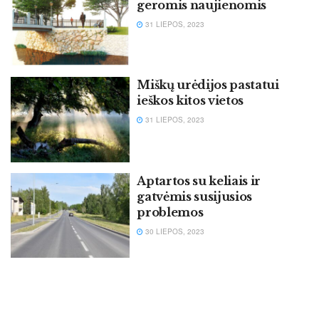
geromis naujienomis
31 LIEPOS, 2023
Miškų urėdijos pastatui
ieškos kitos vietos
31 LIEPOS, 2023
Aptartos su keliais ir
gatvėmis susijusios
problemos
30 LIEPOS, 2023