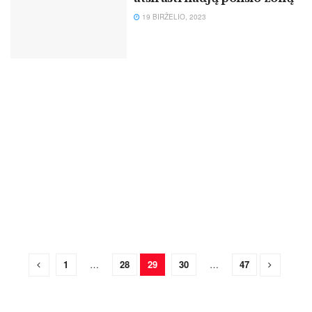
19 BIRŽELIO, 2023
1
…
28
29
30
…
47