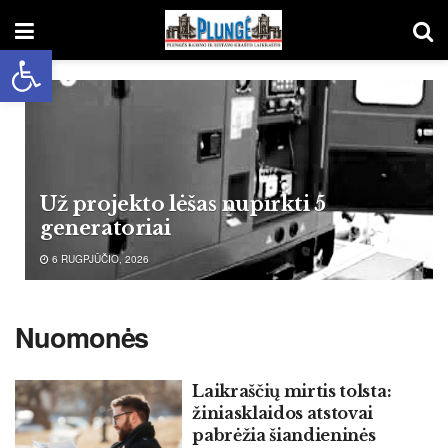
Open toolbar
Už projekto lėšas nupirkti 5
generatoriai
6 RUGPJŪČIO, 2026
Nuomonės
Laikraščių mirtis tolsta:
žiniasklaidos atstovai
pabrėžia šiandieninės