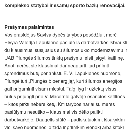
komplekso statybai ir esamų sporto bazių renovacijai.
Prašymas palaimintas
Vos prasidėjus Savivaldybės tarybos posėdžiui, merė
Elvyra Valerija Lapukienė pasiūlė iš darbotvarkės išbraukti
du klausimus, susijusius su šilumos ūkio modernizavimu ir
UAB Plungės šilumos tinklų prašymu leisti įsigyti katilinę.
Anot merės, šie klausimai dar neaptarti, tad priimti
sprendimus būtų per anksti. E. V. Lapukienės nuomone,
Plungė turi „Plungės bioenergiją“, kuri šilumos energijos
gali prigaminti visam miestui. Taigi lyg ir užtektų visus
butus prijungti prie V. Mačernio gatvėje esančios katilinės
– kitos pirkti nebereikėtų. Kiti tarybos nariai su merės
pasiūlymu nesutiko – klausimai vis dėlto palikti
darbotvarkėje. Daugelis siūlė – padiskutuokim, išsakykim
visi savo nuomones, o tada ir priimkim vienokį arba kitokį