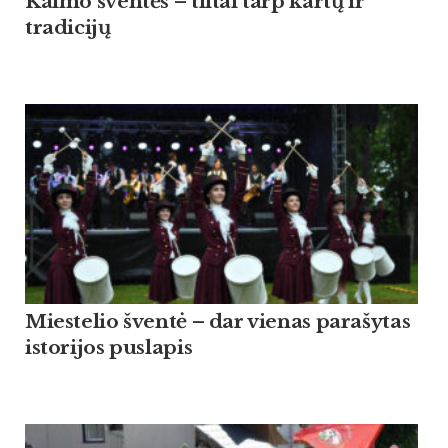
Kaimo šventės – tiltai tarp kartų ir
tradicijų
Miestelio šventė – dar vienas parašytas
istorijos puslapis