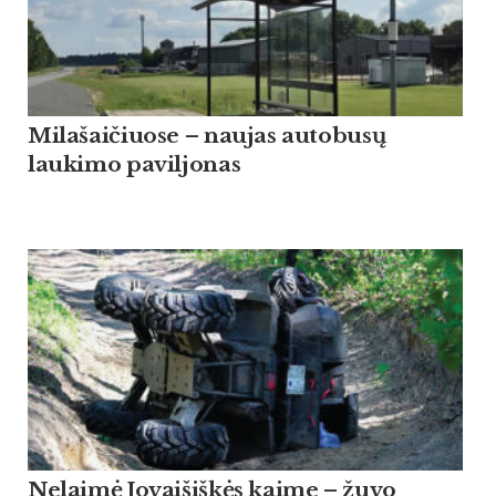
Milašaičiuose – naujas autobusų
laukimo paviljonas
Nelaimė Jovaišiškės kaime – žuvo