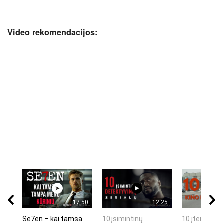
Video rekomendacijos:
17:50
12:25
Se7en – kai tamsa
10 įsimintinų
10 įtemptų, 