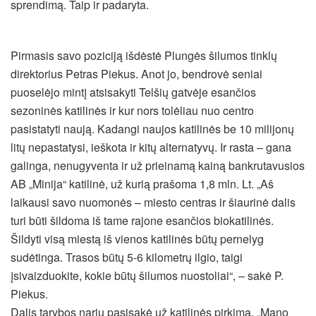
sprendimą. Taip ir padaryta.
Pirmasis savo poziciją išdėstė Plungės šilumos tinklų
direktorius Petras Piekus. Anot jo, bendrovė seniai
puoselėjo mintį atsisakyti Telšių gatvėje esančios
sezoninės katilinės ir kur nors tolėliau nuo centro
pasistatyti naują. Kadangi naujos katilinės be 10 milijonų
litų nepastatysi, ieškota ir kitų alternatyvų. Ir rasta – gana
galinga, nenugyventa ir už prieinamą kainą bankrutavusios
AB „Minija“ katilinė, už kurią prašoma 1,8 mln. Lt. „Aš
laikausi savo nuomonės – miesto centras ir šiaurinė dalis
turi būti šildoma iš tame rajone esančios biokatilinės.
Šildyti visą miestą iš vienos katilinės būtų pernelyg
sudėtinga. Trasos būtų 5-6 kilometrų ilgio, taigi
įsivaizduokite, kokie būtų šilumos nuostoliai“, – sakė P.
Piekus.
Dalis tarybos narių pasisakė už katilinės pirkimą. „Mano