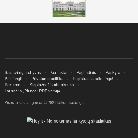
Balsavimų archyvas
Kontaktai
Pagrindinis
Paskyra
Prisijungti
Privatumo politika
Registracija sėkminga!
Reklama
Slaptažodžio atstatymas
Laikraštis „Plungė” PDF versija
Visos teisės saugomos © 2021 laikrastisplunge.lt