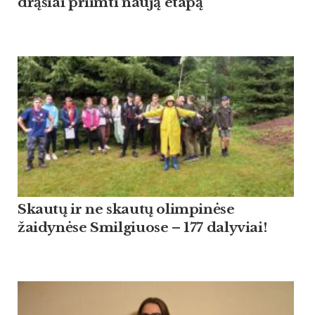
drąsiai priimti naują etapą“
Skautų ir ne skautų olimpinėse
žaidynėse Smilgiuose – 177 dalyviai!