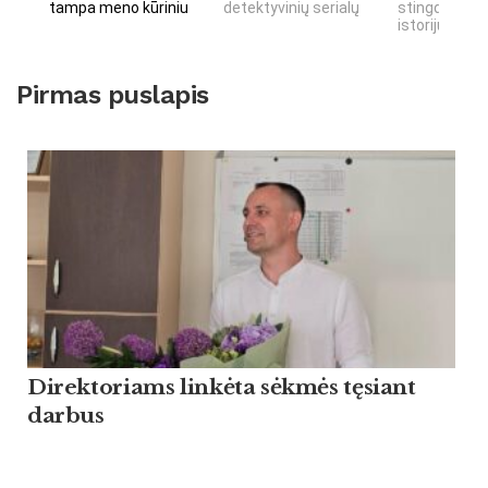
tampa meno kūriniu
detektyvinių serialų
stingdančių 
istorijų
Pirmas puslapis
Direktoriams linkėta sėkmės tęsiant
darbus