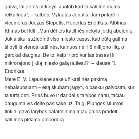
galva, tai geras pirkinys. Juolab kad ta katilinė mums
reikalinga“, – kalbėjo Vytautas Jonutis. Jam pritarė ir
vicemeras Juozas Šlepetis, Robertas Endrikas, Albinas
Klimas bei kiti. „Man dėl tos katilinės nekyla jokių abejonių.
Juk aišku: sužiedinti viso miesto trasas, kad būtų galima
šildyti iš vienos katilinės, kainuos ne 1,8 milijono litų, o
gerokai daugiau. Be to, kaip ir pro kur tas trasas iš
mikrorajono į kitą miesto galą nutiesti?“ – klausė R.
Endrikas.
Merė E. V. Lapukienė sakė už katilinės pirkimą
nebalsuosianti – esą skubam įsigyti, o paskui galvosim, kur
tą turtą dėti. Prieš buvo ir dar dalis tarybos narių, tačiau
dauguma vis dėlto pasisakė už. Taigi Plungės šilumos
tinklai gavo tarybos palaiminimą ir jau galės pradėti
katilinės pirkimo procedūrą.