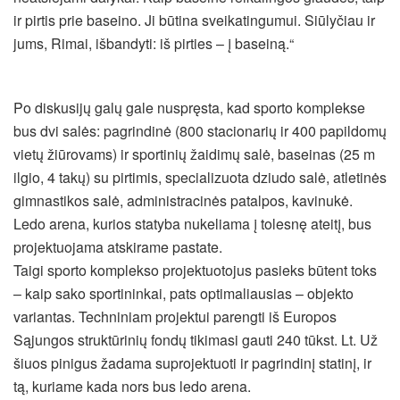
ir pirtis prie baseino. Ji būtina sveikatingumui. Siūlyčiau ir
jums, Rimai, išbandyti: iš pirties – į baseiną.“
Po diskusijų galų gale nuspręsta, kad sporto komplekse
bus dvi salės: pagrindinė (800 stacionarių ir 400 papildomų
vietų žiūrovams) ir sportinių žaidimų salė, baseinas (25 m
ilgio, 4 takų) su pirtimis, specializuota dziudo salė, atletinės
gimnastikos salė, administracinės patalpos, kavinukė.
Ledo arena, kurios statyba nukeliama į tolesnę ateitį, bus
projektuojama atskirame pastate.
Taigi sporto komplekso projektuotojus pasieks būtent toks
– kaip sako sportininkai, pats optimaliausias – objekto
variantas. Techniniam projektui parengti iš Europos
Sąjungos struktūrinių fondų tikimasi gauti 240 tūkst. Lt. Už
šiuos pinigus žadama suprojektuoti ir pagrindinį statinį, ir
tą, kuriame kada nors bus ledo arena.