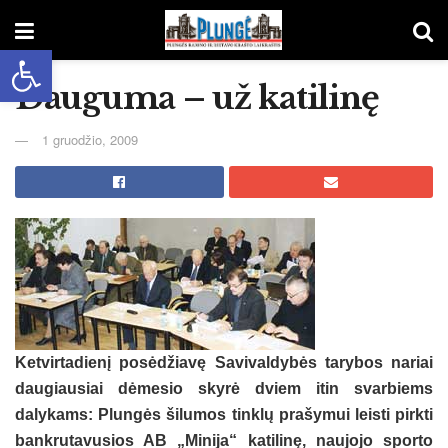
Open toolbar
Dauguma – už katilinę
1 gruodžio, 2009
Ketvirtadienį posėdžiavę Savivaldybės tarybos nariai
daugiausiai dėmesio skyrė dviem itin svarbiems
dalykams: Plungės šilumos tinklų prašymui leisti pirkti
bankrutavusios AB „Minija“ katilinę, naujojo sporto