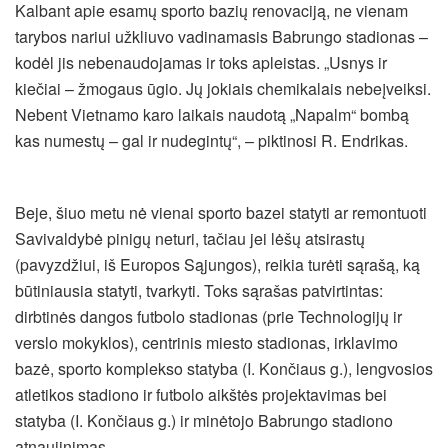
Kalbant apie esamų sporto bazių renovaciją, ne vienam
tarybos nariui užkliuvo vadinamasis Babrungo stadionas –
kodėl jis nebenaudojamas ir toks apleistas. „Usnys ir
kiečiai – žmogaus ūgio. Jų jokiais chemikalais nebeįveiksi.
Nebent Vietnamo karo laikais naudotą „Napalm“ bombą
kas numestų – gal ir nudegintų“, – piktinosi R. Endrikas.
Beje, šiuo metu nė vienai sporto bazei statyti ar remontuoti
Savivaldybė pinigų neturi, tačiau jei lėšų atsirastų
(pavyzdžiui, iš Europos Sąjungos), reikia turėti sąrašą, ką
būtiniausia statyti, tvarkyti. Toks sąrašas patvirtintas:
dirbtinės dangos futbolo stadionas (prie Technologijų ir
verslo mokyklos), centrinis miesto stadionas, irklavimo
bazė, sporto komplekso statyba (I. Končiaus g.), lengvosios
atletikos stadiono ir futbolo aikštės projektavimas bei
statyba (I. Končiaus g.) ir minėtojo Babrungo stadiono
atnaujinimas.