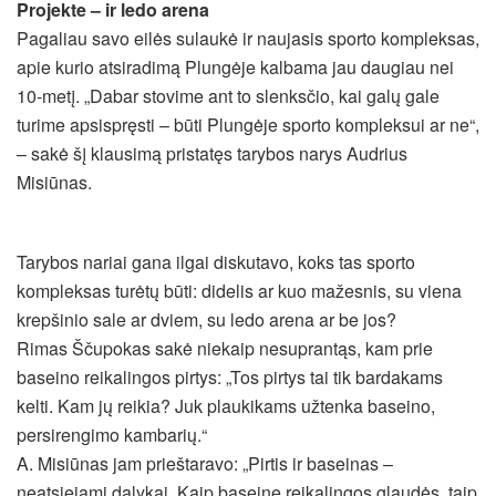
Projekte – ir ledo arena
Pagaliau savo eilės sulaukė ir naujasis sporto kompleksas,
apie kurio atsiradimą Plungėje kalbama jau daugiau nei
10-metį. „Dabar stovime ant to slenksčio, kai galų gale
turime apsispręsti – būti Plungėje sporto kompleksui ar ne“,
– sakė šį klausimą pristatęs tarybos narys Audrius
Misiūnas.
Tarybos nariai gana ilgai diskutavo, koks tas sporto
kompleksas turėtų būti: didelis ar kuo mažesnis, su viena
krepšinio sale ar dviem, su ledo arena ar be jos?
Rimas Ščupokas sakė niekaip nesuprantąs, kam prie
baseino reikalingos pirtys: „Tos pirtys tai tik bardakams
kelti. Kam jų reikia? Juk plaukikams užtenka baseino,
persirengimo kambarių.“
A. Misiūnas jam prieštaravo: „Pirtis ir baseinas –
neatsiejami dalykai. Kaip baseine reikalingos glaudės, taip