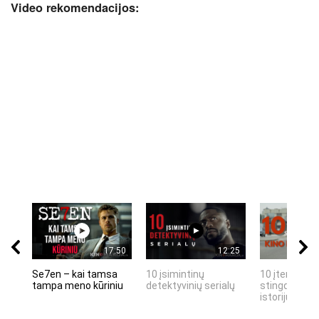
Video rekomendacijos:
17:50
12:25
Se7en – kai tamsa
10 įsimintinų
10 įtemptų, 
tampa meno kūriniu
detektyvinių serialų
stingdančių 
istorijų