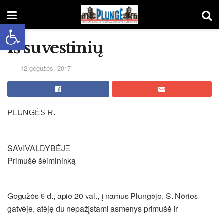
Open toolbar
Iš suvestinių
12 gegužės, 2017
PLUNGĖS R.
SAVIVALDYBĖJE
Primušė šeimininką
Gegužės 9 d., apie 20 val., į namus Plungėje, S. Nėries
gatvėje, atėję du nepažįstami asmenys primušė ir