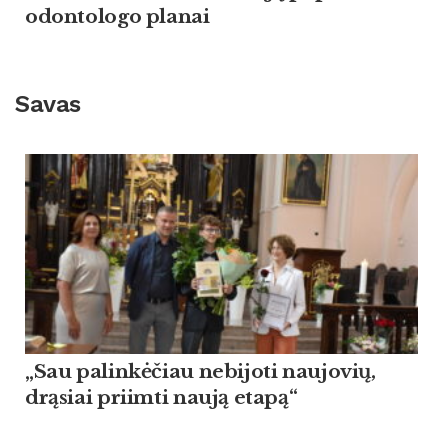
odontologo planai
Savas
„Sau palinkėčiau nebijoti naujovių,
drąsiai priimti naują etapą“