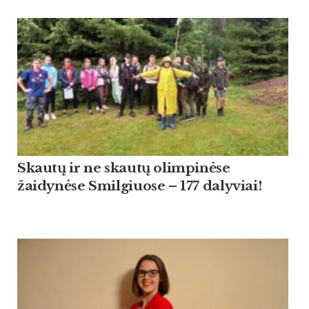
Skautų ir ne skautų olimpinėse
žaidynėse Smilgiuose – 177 dalyviai!