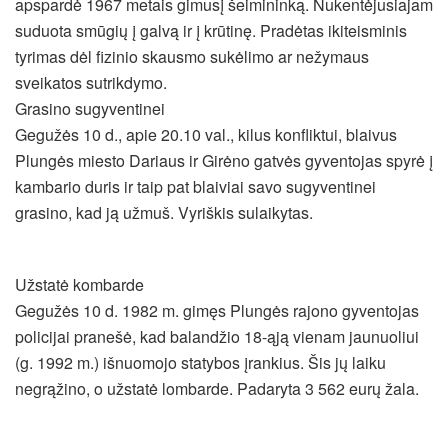
apspardė 1967 metais gimusį šeimininką. Nukentėjusiajam
suduota smūgių į galvą ir į krūtinę. Pradėtas ikiteisminis
tyrimas dėl fizinio skausmo sukėlimo ar nežymaus
sveikatos sutrikdymo.
Grasino sugyventinei
Gegužės 10 d., apie 20.10 val., kilus konfliktui, blaivus
Plungės miesto Dariaus ir Girėno gatvės gyventojas spyrė į
kambario duris ir taip pat blaiviai savo sugyventinei
grasino, kad ją užmuš. Vyriškis sulaikytas.
Užstatė kombarde
Gegužės 10 d. 1982 m. gimęs Plungės rajono gyventojas
policijai pranešė, kad balandžio 18-ąją vienam jaunuoliui
(g. 1992 m.) išnuomojo statybos įrankius. Šis jų laiku
negrąžino, o užstatė lombarde. Padaryta 3 562 eurų žala.