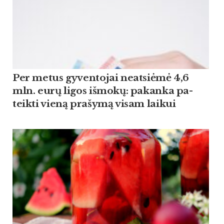
Per me­tus gy­ven­to­jai neat­siė­mė 4,6
mln. eu­rų li­gos iš­mo­kų: pa­kan­ka pa­
teik­ti vie­ną pra­šy­mą vi­sam lai­kui