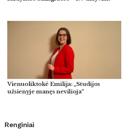
Vienuoliktokė Emilija: „Studijos
užsienyje manęs nevilioja“
Renginiai