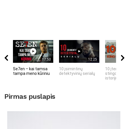
17:50
12:25
Se7en – kai tamsa
10 įsimintinų
10 įtemptų, 
tampa meno kūriniu
detektyvinių serialų
stingdančių 
istorijų
Pirmas puslapis