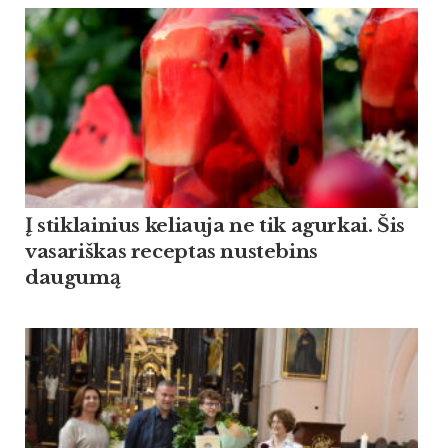
Į stiklainius keliauja ne tik agurkai. Šis
vasariškas receptas nustebins
daugumą