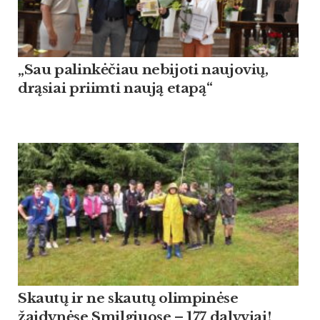
„Sau palinkėčiau nebijoti naujovių,
drąsiai priimti naują etapą“
Skautų ir ne skautų olimpinėse
žaidynėse Smilgiuose – 177 dalyviai!