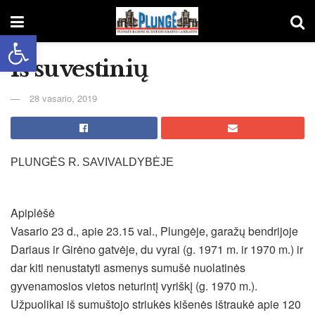
Open toolbar
Iš suvestinių
28 vasario, 2019
PLUNGĖS R. SAVIVALDYBĖJE
Apiplėšė
Vasario 23 d., apie 23.15 val., Plungėje, garažų bendrijoje
Dariaus ir Girėno gatvėje, du vyrai (g. 1971 m. ir 1970 m.) ir
dar kiti nenustatyti asmenys sumušė nuolatinės
gyvenamosios vietos neturintį vyriškį (g. 1970 m.).
Užpuolikai iš sumuštojo striukės kišenės ištraukė apie 120