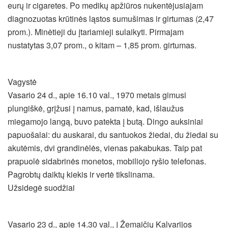
eurų ir cigaretes. Po medikų apžiūros nukentėjusiajam
diagnozuotas krūtinės ląstos sumušimas ir girtumas (2,47
prom.). Minėtieji du įtariamieji sulaikyti. Pirmajam
nustatytas 3,07 prom., o kitam – 1,85 prom. girtumas.
Vagystė
Vasario 24 d., apie 16.10 val., 1970 metais gimusi
plungiškė, grįžusi į namus, pamatė, kad, išlaužus
miegamojo langą, buvo patekta į butą. Dingo auksiniai
papuošalai: du auskarai, du santuokos žiedai, du žiedai su
akutėmis, dvi grandinėlės, vienas pakabukas. Taip pat
prapuolė sidabrinės monetos, mobiliojo ryšio telefonas.
Pagrobtų daiktų kiekis ir vertė tikslinama.
Užsidegė suodžiai
Vasario 23 d., apie 14.30 val., į Žemaičių Kalvarijos