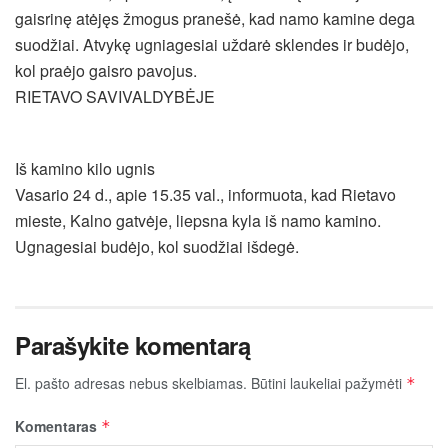
gaisrinę atėjęs žmogus pranešė, kad namo kamine dega
suodžiai. Atvykę ugniagesiai uždarė sklendes ir budėjo,
kol praėjo gaisro pavojus.
RIETAVO SAVIVALDYBĖJE
Iš kamino kilo ugnis
Vasario 24 d., apie 15.35 val., informuota, kad Rietavo
mieste, Kalno gatvėje, liepsna kyla iš namo kamino.
Ugnagesiai budėjo, kol suodžiai išdegė.
Parašykite komentarą
El. pašto adresas nebus skelbiamas.
Būtini laukeliai pažymėti
*
Komentaras
*