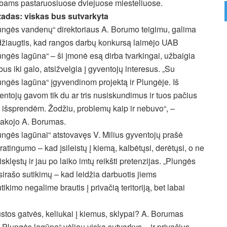
rbams pastaruosiuose dviejuose miesteliuose.
adas: viskas bus sutvarkyta
ungės vandenų“ direktoriaus A. Borumo teigimu, galima
 džiaugtis, kad rangos darbų konkursą laimėjo UAB
ungės lagūna“ – ši įmonė esą dirba tvarkingai, užbaigia
bus iki galo, atsižvelgia į gyventojų interesus. „Su
ungės lagūna“ įgyvendinom projektą ir Plungėje. Iš
entojų gavom tik du ar tris nusiskundimus ir tuos pačius
j išsprendėm. Žodžiu, problemų kaip ir nebuvo“, –
akojo A. Borumas.
ungės lagūnai“ atstovavęs V. Milius gyventojų prašė
ratingumo – kad įsileistų į kiemą, kalbėtųsi, derėtųsi, o ne
isklęstų ir jau po laiko imtų reikšti pretenzijas. „Plungės
nesirašo sutikimų – kad leidžia darbuotis jiems
imo negalime brautis į privačią teritoriją, bet labai
austos gatvės, keliukai į kiemus, sklypai? A. Borumas
Plungės lagūna“ vėliau viską sutvarkys – ir privačius