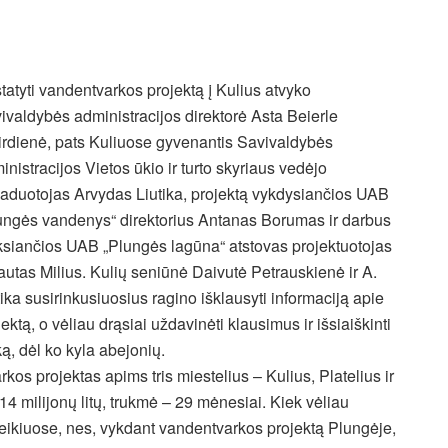
statyti vandentvarkos projektą į Kulius atvyko
ivaldybės administracijos direktorė Asta Beierle
irdienė, pats Kuliuose gyvenantis Savivaldybės
inistracijos Vietos ūkio ir turto skyriaus vedėjo
aduotojas Arvydas Liutika, projektą vykdysiančios UAB
ungės vandenys“ direktorius Antanas Borumas ir darbus
iksiančios UAB „Plungės lagūna“ atstovas projektuotojas
autas Milius. Kulių seniūnė Daivutė Petrauskienė ir A.
tika susirinkusiuosius ragino išklausyti informaciją apie
jektą, o vėliau drąsiai uždavinėti klausimus ir išsiaiškinti
ką, dėl ko kyla abejonių.
kos projektas apims tris miestelius – Kulius, Platelius ir
14 milijonų litų, trukmė – 29 mėnesiai. Kiek vėliau
teikiuose, nes, vykdant vandentvarkos projektą Plungėje,