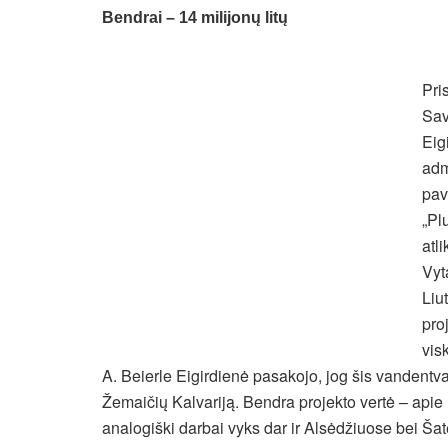
Bendrai – 14 milijonų litų
Pri
Sav
Eig
adm
pav
„Pl
atl
Vyt
Liu
pro
vis
A. Beierle Eigirdienė pasakojo, jog šis vandentvar
Žemaičių Kalvariją. Bendra projekto vertė – apie 
analogiški darbai vyks dar ir Alsėdžiuose bei Ša