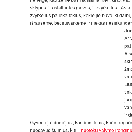
sklypus, ir asfaltuotas gatves, ir žvyrkelius. „As
žvyrkelius palieka tokius, kokie jie buvo iki dar
išrausėme, bet sutvarkėme ir niekas nesiskundė“
Jun
Ar 
pat
Ats
skir
žmo
van
Liu
tin
jung
van
ir 
Gyventojai domėjosi, kas bus tiems, kurie nepareik
nuosavus šulinius, kiti –
nuotekų valymo įrengini