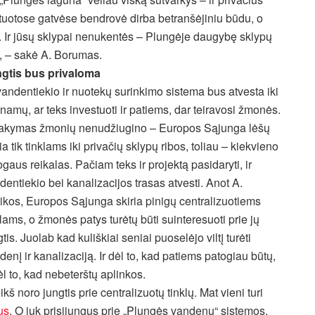
faltuotose gatvėse bendrovė dirba betranšėjiniu būdu, o
bų. Ir jūsų sklypai nenukentės – Plungėje daugybę sklypų
, – sakė A. Borumas.
gtis bus privaloma
vandentiekio ir nuotekų surinkimo sistema bus atvesta iki
 namų, ar teks investuoti ir patiems, dar teiravosi žmonės.
akymas žmonių nenudžiugino – Europos Sąjunga lėšų
ia tik tinklams iki privačių sklypų ribos, toliau – kiekvieno
gaus reikalas. Pačiam teks ir projektą pasidaryti, ir
dentiekio bei kanalizacijos trasas atvesti. Anot A.
tikos, Europos Sąjunga skiria pinigų centralizuotiems
klams, o žmonės patys turėtų būti suinteresuoti prie jų
tis. Juolab kad kuliškiai seniai puoselėjo viltį turėti
denį ir kanalizaciją. Ir dėl to, kad patiems patogiau būtų,
dėl to, kad nebeterštų aplinkos.
š noro jungtis prie centralizuotų tinklų. Mat vieni turi
us
. O juk prisijungus prie „Plungės vandenų“ sistemos,