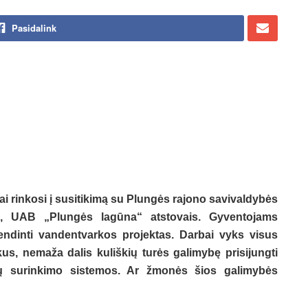
Pasidalink
jai rinkosi į susitikimą su Plungės rajono savivaldybės
“, UAB „Plungės lagūna“ atstovais. Gyventojams
endinti vandentvarkos projektas. Darbai vyks visus
us, nemaža dalis kuliškių turės galimybę prisijungti
ekų surinkimo sistemos. Ar žmonės šios galimybės