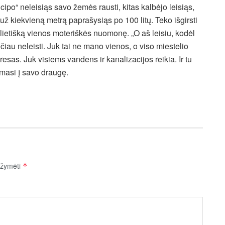
ncipo“ neleisiąs savo žemės rausti, kitas kalbėjo leisiąs,
 už kiekvieną metrą paprašysiąs po 100 litų. Teko išgirsti
pilietišką vienos moteriškės nuomonę. „O aš leisiu, kodėl
ėčiau neleisti. Juk tai ne mano vienos, o viso miestelio
eresas. Juk visiems vandens ir kanalizacijos reikia. Ir tu
amasi į savo draugę.
pažymėti
*