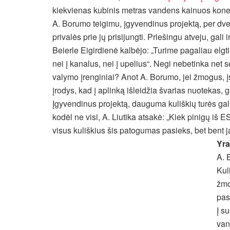
kiekvienas kubinis metras vandens kainuos kone 
A. Borumo teigimu, įgyvendinus projektą, per dveju
privalės prie jų prisijungti. Priešingu atveju, gali 
Beierle Eigirdienė kalbėjo: „Turime pagaliau elgtis
nei į kanalus, nei į upelius“. Negi nebetinka net 
valymo įrenginiai? Anot A. Borumo, jei žmogus, įsi
įrodys, kad į aplinką išleidžia švarias nuotekas, ga
Įgyvendinus projektą, dauguma kuliškių turės galim
kodėl ne visi, A. Liutika atsakė: „Kiek pinigų iš 
visus kuliškius šis patogumas pasieks, bet bent 
Yra
A. 
Kul
žmo
pas
Į s
van