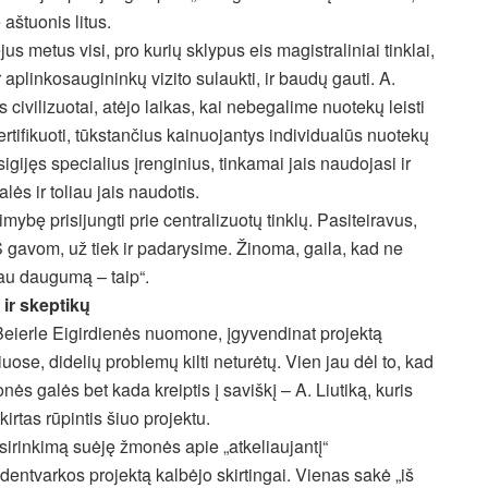
aštuonis litus.
s metus visi, pro kurių sklypus eis magistraliniai tinklai,
ir aplinkosaugininkų vizito sulaukti, ir baudų gauti. A.
 civilizuotai, atėjo laikas, kai nebegalime nuotekų leisti
sertifikuoti, tūkstančius kainuojantys individualūs nuotekų
gijęs specialius įrenginius, tinkamai jais naudojasi ir
lės ir toliau jais naudotis.
ybę prisijungti prie centralizuotų tinklų. Pasiteiravus,
ES gavom, už tiek ir padarysime. Žinoma, gaila, kad ne
jau daugumą – taip“.
 ir skeptikų
Beierle Eigirdienės nuomone, įgyvendinat projektą
iuose, didelių problemų kilti neturėtų. Vien jau dėl to, kad
nės galės bet kada kreiptis į saviškį – A. Liutiką, kuris
kirtas rūpintis šiuo projektu.
usirinkimą suėję žmonės apie „atkeliaujantį“
dentvarkos projektą kalbėjo skirtingai. Vienas sakė „iš