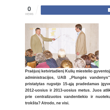
0
VIEWS
Praėjusį ketvirtadienį Kulių miestelio gyvento
administracijos, UAB „Plungės vandenys
pristatytas rugsėjo 15-ąją pradedamas įgyv
2012-uosius ir 2013-uosius metus. Juos atlik
prie centralizuotos vandentiekio ir nuot
trokšta? Atrodo, ne visi.