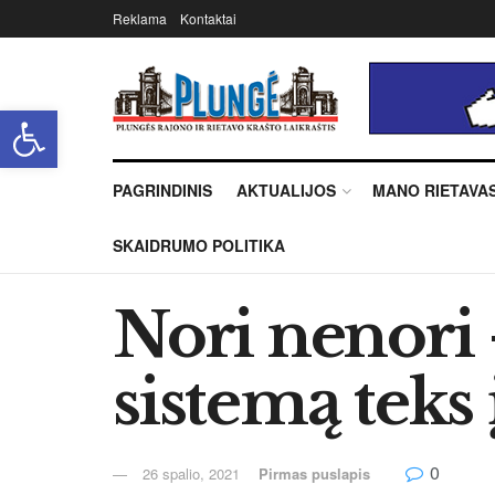
Reklama
Kontaktai
Open toolbar
PAGRINDINIS
AKTUALIJOS
MANO RIETAVA
SKAIDRUMO POLITIKA
Nori nenori
sistemą teks 
0
26 spalio, 2021
Pirmas puslapis