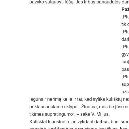
pavyko sutaupyti lėšų. Jos ir bus panaudotos da
Paž
„Pl
tik
„Pl
dar
„Pl
gyv
tuo
pas
„Pl
sup
užs
lagūnai“ nerimą kelia ir tai, kad trylika kuliškių 
priklausančiame sklype. „Žinoma, mes be jūsų sutik
tikimės supratingumo“, – sakė V. Milius.
Kuliškiai klausinėjo, ar, vykdant darbus, bus išr
neneigė, kad žemė bus rausiama, bet tikino, kad „