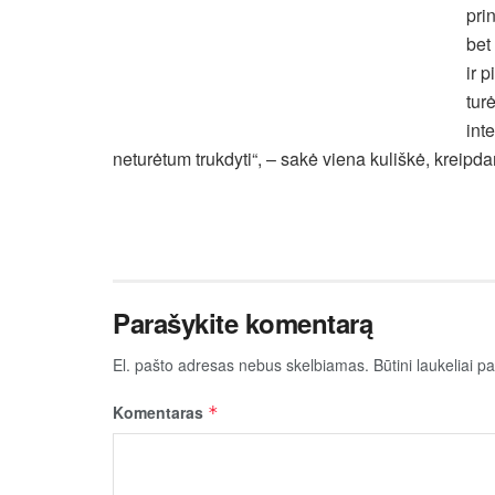
pri
bet
ir 
tur
int
neturėtum trukdyti“, – sakė viena kuliškė, kreipd
Parašykite komentarą
El. pašto adresas nebus skelbiamas.
Būtini laukeliai 
Komentaras
*