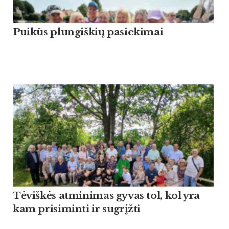
Puikūs plungiškių pasiekimai
Tėviškės atminimas gyvas tol, kol yra
kam prisiminti ir sugrįžti