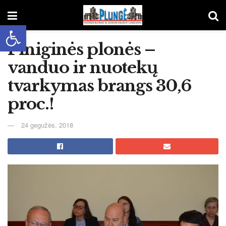
Open toolbar
Piniginės plonės –
vanduo ir nuotekų
tvarkymas brangs 30,6
proc.!
24 gegužės, 2018