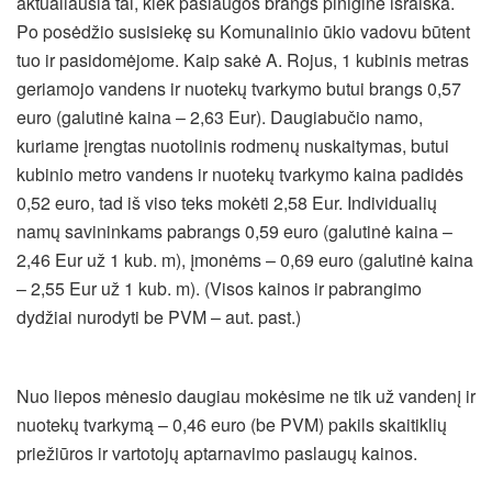
aktualiausia tai, kiek paslaugos brangs pinigine išraiška.
Po posėdžio susisiekę su Komunalinio ūkio vadovu būtent
tuo ir pasidomėjome. Kaip sakė A. Rojus, 1 kubinis metras
geriamojo vandens ir nuotekų tvarkymo butui brangs 0,57
euro (galutinė kaina – 2,63 Eur). Daugiabučio namo,
kuriame įrengtas nuotolinis rodmenų nuskaitymas, butui
kubinio metro vandens ir nuotekų tvarkymo kaina padidės
0,52 euro, tad iš viso teks mokėti 2,58 Eur. Individualių
namų savininkams pabrangs 0,59 euro (galutinė kaina –
2,46 Eur už 1 kub. m), įmonėms – 0,69 euro (galutinė kaina
– 2,55 Eur už 1 kub. m). (Visos kainos ir pabrangimo
dydžiai nurodyti be PVM – aut. past.)
Nuo liepos mėnesio daugiau mokėsime ne tik už vandenį ir
nuotekų tvarkymą – 0,46 euro (be PVM) pakils skaitiklių
priežiūros ir vartotojų aptarnavimo paslaugų kainos.