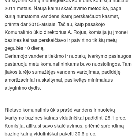
Valstybinė kainų ir energetikos kontrolės komisija nustatė
2011 metais. Nauja kainų skaičiavimo metodika, pagal
kurią numatoma vandens įkainį perskaičiuoti kasmet,
priimta dar 2015-aisiais. Tačiau, kaip pasakojo
Komunalinio ūkio direktorius A. Rojus, komisija jų įmonei
bazines kainas perskaičiavo ir patvirtino tik šių metų
gegužės 10 dieną.
Geriamojo vandens tiekimo ir nuotekų tvarkymo paslaugos
pastaruoju metu komunalininkams buvo nuostolingos. Tam
įtakos turėjo sumažėjęs vandens vartojimas, padidėję
amortizaciniai nuskaitymai, pasikeitęs minimalaus
atlyginimo dydis.
Rietavo komunalinis ūkis prašė vandens ir nuotekų
tvarkymo bazines kainas vidutiniškai padidinti 28,1 proc.
Komisija, atlikusi savo skaičiavimus, priėmė sprendimą
bazinę kainą vidutiniškai pakelti 30,6 proc.