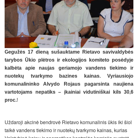
Gegužės 17 dieną sušauktame Rietavo savivaldybės
tarybos Ūkio plėtros ir ekologijos komiteto posėdyje
kalbėta apie naujas geriamojo vandens tiekimo ir
nuotekų tvarkymo bazines kainas. Vyriausiojo
komunalininko Alvydo Rojaus pagarsinta naujiena
vartotojams nepatiks – įkainiai vidutiniškai kils 30,6
proc.
!
Uždaroji akcinė bendrovė Rietavo komunalinis ūkis iki šiol
taikė vandens tiekimo ir nuotekų tvarkymo kainas, kurias