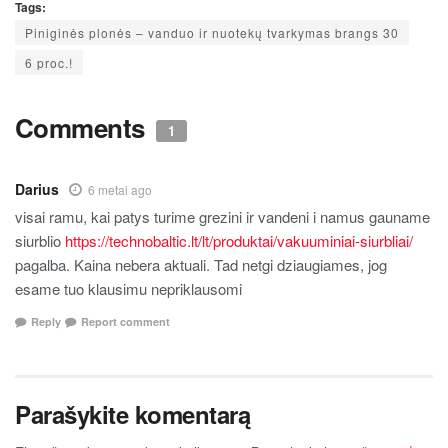
Tags:
Piniginės plonės – vanduo ir nuotekų tvarkymas brangs 30
6 proc.!
Comments
1
Darius
6 metai ago
visai ramu, kai patys turime grezini ir vandeni i namus gauname
siurblio
https://technobaltic.lt/lt/produktai/vakuuminiai-siurbliai/
pagalba. Kaina nebera aktuali. Tad netgi dziaugiames, jog
esame tuo klausimu nepriklausomi
Reply
Report comment
Parašykite komentarą