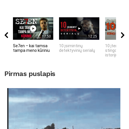
17:50
12:25
Se7en – kai tamsa
10 įsimintinų
10 įtemptų, 
tampa meno kūriniu
detektyvinių serialų
stingdančių 
istorijų
Pirmas puslapis