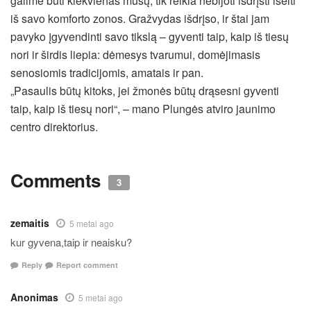
galime būti kiekvienas mūsų, tik reikia nebijoti išdrįsti išeiti
iš savo komforto zonos. Gražvydas išdrįso, ir štai jam
pavyko įgyvendinti savo tikslą – gyventi taip, kaip iš tiesų
nori ir širdis liepia: dėmesys tvarumui, domėjimasis
senosiomis tradicijomis, amatais ir pan.
„Pasaulis būtų kitoks, jei žmonės būtų drąsesni gyventi
taip, kaip iš tiesų nori“, – mano Plungės atviro jaunimo
centro direktorius.
Comments
3
zemaitis
5 metai ago
kur gyvena,taip ir neaisku?
Reply
Report comment
Anonimas
5 metai ago