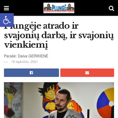
Open toolbar
Plungėje atrado ir
svajonių darbą, ir svajonių
vienkiemį
Parašė: Daiva GERIKIENĖ
19 lapkričio, 2021