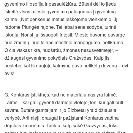
gyvenimo filosofija ir pasaulėžiūra. Būtent dėl to jiedu
iškeitė visus miesto gyvenimo patogumus į gyvenimą
kaime. „Net penkerius metus ieškojome vienkiemio. Jį
radome Plungės rajone. Tai labai sena sodyba, turinti
istoriją. Norisi ją išsaugoti ir tęsti. Mieste buvome pavargę
nuo žmonių, nuo to apsimestinio mandagumo, netikrumo.
O čia viskas tikra, nuoširdu, žmonės nesusvetimėję“, –
džiaugėsi gyvenimo pokyčiais Gražvydas. Kaip jis
nustebo, kai iš naujųjų kaimynų gavo netikėtų dovanų – dvi
avis!
G. Kontaras įsitikinęs, kad ne materialumas yra laimė.
Laimė – kai gali gyventi darnioje vietoje, ten, kur gali būti
savimi. Būtent gamta jam ir jo Elzbietai yra didžiausia
vertybė. Artimieji, draugai ir pažįstami Kontarus vadina
drąsiais žmonėmis. Tačiau, kaip sakė Gražvydas, toks