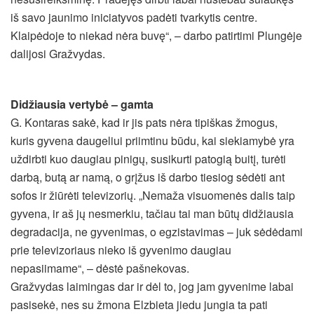
iš savo jaunimo iniciatyvos padėti tvarkytis centre.
Klaipėdoje to niekad nėra buvę“, – darbo patirtimi Plungėje
dalijosi Gražvydas.
Didžiausia vertybė – gamta
G. Kontaras sakė, kad ir jis pats nėra tipiškas žmogus,
kuris gyvena daugeliui priimtinu būdu, kai siekiamybė yra
uždirbti kuo daugiau pinigų, susikurti patogią buitį, turėti
darbą, butą ar namą, o grįžus iš darbo tiesiog sėdėti ant
sofos ir žiūrėti televizorių. „Nemaža visuomenės dalis taip
gyvena, ir aš jų nesmerkiu, tačiau tai man būtų didžiausia
degradacija, ne gyvenimas, o egzistavimas – juk sėdėdami
prie televizoriaus nieko iš gyvenimo daugiau
nepasiimame“, – dėstė pašnekovas.
Gražvydas laimingas dar ir dėl to, jog jam gyvenime labai
pasisekė, nes su žmona Elzbieta jiedu jungia ta pati