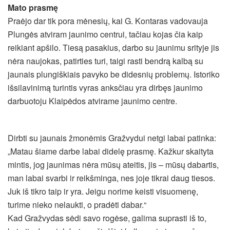
Mato prasmę
Praėjo dar tik pora mėnesių, kai G. Kontaras vadovauja
Plungės atviram jaunimo centrui, tačiau kojas čia kaip
reikiant apšilo. Tiesą pasakius, darbo su jaunimu srityje jis
nėra naujokas, patirties turi, taigi rasti bendrą kalbą su
jaunais plungiškiais pavyko be didesnių problemų. Istoriko
išsilavinimą turintis vyras anksčiau yra dirbęs jaunimo
darbuotoju Klaipėdos atvirame jaunimo centre.
Dirbti su jaunais žmonėmis Gražvydui netgi labai patinka:
„Matau šiame darbe labai didelę prasmę. Kažkur skaityta
mintis, jog jaunimas nėra mūsų ateitis, jis – mūsų dabartis,
man labai svarbi ir reikšminga, nes joje tikrai daug tiesos.
Juk iš tikro taip ir yra. Jeigu norime keisti visuomenę,
turime nieko nelaukti, o pradėti dabar.“
Kad Gražvydas sėdi savo rogėse, galima suprasti iš to,