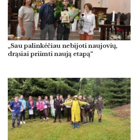
„Sau palinkėčiau nebijoti naujovių,
drąsiai priimti naują etapą“