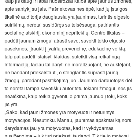
kaip jis daug ir labai nuoširdžiai kalba apie jaunus žmones,
apie santykį su jais. Pašnekovas neslėpė, kad jų įstaigos
tikslinė auditorija daugiausia yra jaunimas, turintis elgesio
sutrikimų, neretai susidūręs su teisėsauga, patiriantis
socialinę atskirtį, ekonominį nepriteklių. Centro tikslas –
padėti jaunam žmogui atrasti save, suvokti tokio elgesio
pasekmes, įtraukti į įvairią prevencinę, edukacinę veiklą,
taip pat padėti ištaisyti klaidas, suteikti visą reikalingą
informaciją, tačiau tai daryti ne moralizuojant, ne auklėjant,
ne bandant priekaištauti, o stengiantis suprasti jauną
žmogų, parodant pasitikėjimą juo. Jaunimo darbuotojas dėl
to neretai tampa savotišku autoritetu tokiam žmogui, nes jis
neaiškina, kaip reikia gyventi, o priima jaunuolį tokį, koks
jis yra.
„Sako, kad jauni žmonės yra motyvuoti ir neturintys
motyvacijos. Nesutinku. Manau, jaunimas apskritai ką nors
darydamas jau yra motyvuotas, kad ir vykdydamas
nusižengimą – juk turi priežastį tą daryti. Tik tie jo motyvai