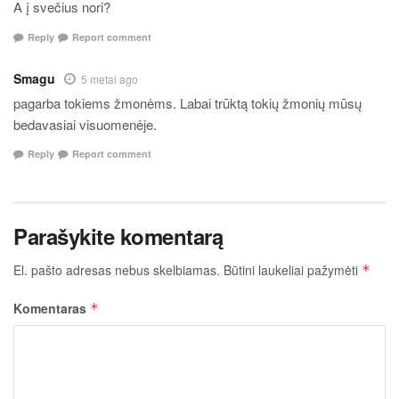
A į svečius nori?
Reply
Report comment
Smagu
5 metai ago
pagarba tokiems žmonėms. Labai trūktą tokių žmonių mūsų
bedavasiai visuomenėje.
Reply
Report comment
Parašykite komentarą
El. pašto adresas nebus skelbiamas.
Būtini laukeliai pažymėti
*
Komentaras
*