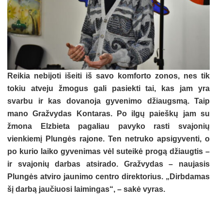
Reikia nebijoti išeiti iš savo komforto zonos, nes tik
tokiu atveju žmogus gali pasiekti tai, kas jam yra
svarbu ir kas dovanoja gyvenimo džiaugsmą. Taip
mano Gražvydas Kontaras. Po ilgų paieškų jam su
žmona Elzbieta pagaliau pavyko rasti svajonių
vienkiemį Plungės rajone. Ten netruko apsigyventi, o
po kurio laiko gyvenimas vėl suteikė progą džiaugtis –
ir svajonių darbas atsirado. Gražvydas – naujasis
Plungės atviro jaunimo centro direktorius. „Dirbdamas
šį darbą jaučiuosi laimingas“, – sakė vyras.