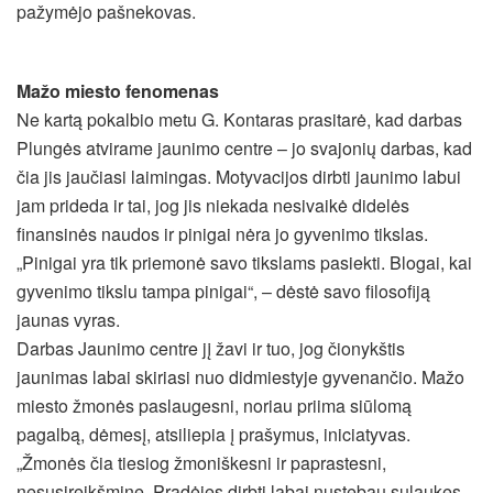
pažymėjo pašnekovas.
Mažo miesto fenomenas
Ne kartą pokalbio metu G. Kontaras prasitarė, kad darbas
Plungės atvirame jaunimo centre – jo svajonių darbas, kad
čia jis jaučiasi laimingas. Motyvacijos dirbti jaunimo labui
jam prideda ir tai, jog jis niekada nesivaikė didelės
finansinės naudos ir pinigai nėra jo gyvenimo tikslas.
„Pinigai yra tik priemonė savo tikslams pasiekti. Blogai, kai
gyvenimo tikslu tampa pinigai“, – dėstė savo filosofiją
jaunas vyras.
Darbas Jaunimo centre jį žavi ir tuo, jog čionykštis
jaunimas labai skiriasi nuo didmiestyje gyvenančio. Mažo
miesto žmonės paslaugesni, noriau priima siūlomą
pagalbą, dėmesį, atsiliepia į prašymus, iniciatyvas.
„Žmonės čia tiesiog žmoniškesni ir paprastesni,
nesusireikšminę. Pradėjęs dirbti labai nustebau sulaukęs