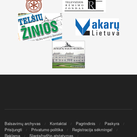
Balsavimų archyvas
Kontaktai
Pagrindinis
Paskyra
Prisijungti
Privatumo politika
Registracija sėkminga!
Reklama
Slaptažodžio atstatymas