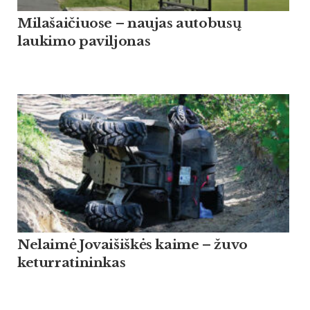
Milašaičiuose – naujas autobusų
laukimo paviljonas
Nelaimė Jovaišiškės kaime – žuvo
keturratininkas