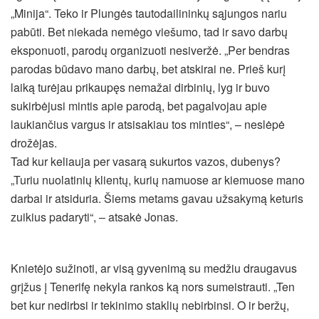
„Minija“. Teko ir Plungės tautodailininkų sąjungos nariu
pabūti. Bet niekada nemėgo viešumo, tad ir savo darbų
eksponuoti, parodų organizuoti nesiveržė. „Per bendras
parodas būdavo mano darbų, bet atskirai ne. Prieš kurį
laiką turėjau prikaupęs nemažai dirbinių, lyg ir buvo
sukirbėjusi mintis apie parodą, bet pagalvojau apie
laukiančius vargus ir atsisakiau tos minties“, – neslėpė
drožėjas.
Tad kur keliauja per vasarą sukurtos vazos, dubenys?
„Turiu nuolatinių klientų, kurių namuose ar kiemuose mano
darbai ir atsiduria. Šiems metams gavau užsakymą keturis
zuikius padaryti“, – atsakė Jonas.
Knietėjo sužinoti, ar visą gyvenimą su medžiu draugavus
grįžus į Tenerifę nekyla rankos ką nors sumeistrauti. „Ten
bet kur nedirbsi ir tekinimo staklių nebirbinsi. O ir beržų,