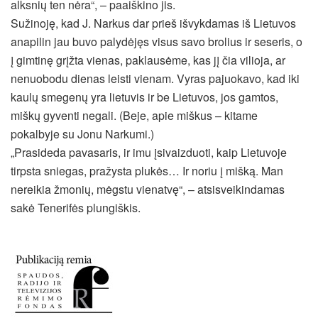
alksnių ten nėra“, – paaiškino jis.
Sužinoję, kad J. Narkus dar prieš išvykdamas iš Lietuvos
anapilin jau buvo palydėjęs visus savo brolius ir seseris, o
į gimtinę grįžta vienas, paklausėme, kas jį čia vilioja, ar
nenuobodu dienas leisti vienam. Vyras pajuokavo, kad iki
kaulų smegenų yra lietuvis ir be Lietuvos, jos gamtos,
miškų gyventi negali. (Beje, apie miškus – kitame
pokalbyje su Jonu Narkumi.)
„Prasideda pavasaris, ir imu įsivaizduoti, kaip Lietuvoje
tirpsta sniegas, pražysta plukės… Ir noriu į mišką. Man
nereikia žmonių, mėgstu vienatvę“, – atsisveikindamas
sakė Tenerifės plungiškis.