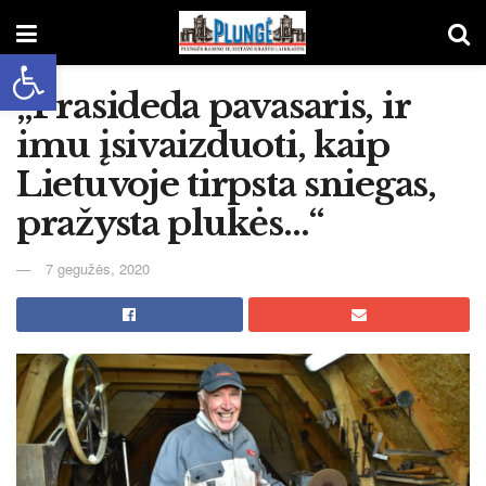
Open toolbar
„Prasideda pavasaris, ir
imu įsivaizduoti, kaip
Lietuvoje tirpsta sniegas,
pražysta plukės…“
7 gegužės, 2020