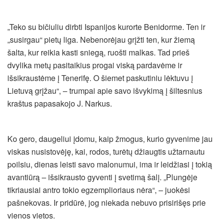
„Teko su bičiuliu dirbti Ispanijos kurorte Benidorme. Ten ir
„susirgau“ pietų liga. Nebenorėjau grįžti ten, kur žiemą
šalta, kur reikia kasti sniegą, ruošti malkas. Tad prieš
dvylika metų pasitaikius progai viską pardavėme ir
išsikraustėme į Tenerifę. O šiemet paskutiniu lėktuvu į
Lietuvą grįžau“, – trumpai apie savo išvykimą į šiltesnius
kraštus papasakojo J. Narkus.
Ko gero, daugeliui įdomu, kaip žmogus, kurio gyvenime jau
viskas nusistovėję, kai, rodos, turėtų džiaugtis užtarnautu
poilsiu, dienas leisti savo malonumui, ima ir leidžiasi į tokią
avantiūrą – išsikrausto gyventi į svetimą šalį. „Plungėje
tikriausiai antro tokio egzemplioriaus nėra“, – juokėsi
pašnekovas. Ir pridūrė, jog niekada nebuvo prisirišęs prie
vienos vietos.