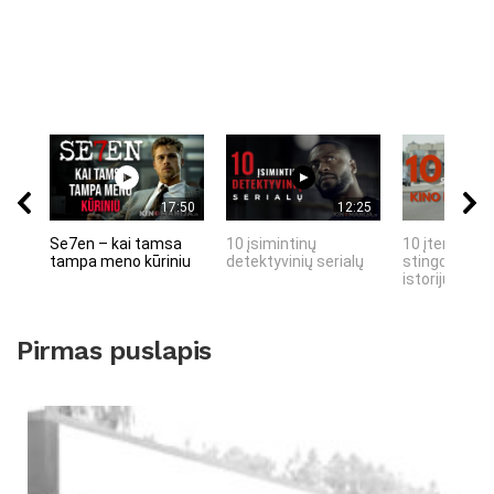
17:50
12:25
Se7en – kai tamsa
10 įsimintinų
10 įtemptų, 
tampa meno kūriniu
detektyvinių serialų
stingdančių 
istorijų
Pirmas puslapis