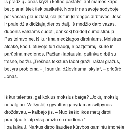
Iš pradžių Jonas kryžių ketino pastatyti ant mamos kapo,
bet planai šiek tiek pasikeitė. Nors ir ne savoje sodyboje
per vasarą glaudžiasi, čia jis turi įsirengęs dirbtuves. Jose
ir praleidžia didžiąją dienos dalį. Iš medžio daro vazas,
dubenis vaisiams sudėti, dar kokį baldelį sumeistrauja.
Pasiteiravome, iš kur ima medžiagos dirbiniams. Meistras
atsakė, kad Lietuvoje turi draugų ir pažįstamų, kurie ir
parūpina medienos. Pačiam labiausiai patinka dirbti su
trešne, beržu. „Trešnės tekstūra labai graži, raštai gražūs,
bet yra problema – ji sunkiai džiovinama, skyla“, – pridūrė
Jonas.
Iš kur talentas, gal kokius mokslus baigė? „Jokių mokslų
nebaigiau. Vaikystėje gyvulius ganydamas švilpynes
droždavau, – kalbėjo jis. – Nuo šešiolikos metų dirbti
pradėjau ir taip visą amžių su mediena.“.
Ilga laiką J. Narkus dirbo liaudies kūrybos gaminių įmonėje