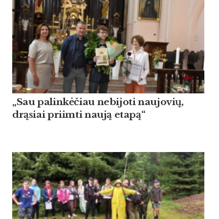
„Sau palinkėčiau nebijoti naujovių,
drąsiai priimti naują etapą“