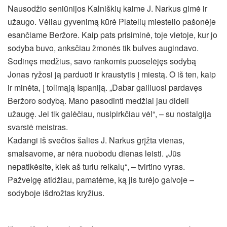
Nausodžio seniūnijos Kalniškių kaime J. Narkus gimė ir
užaugo. Vėliau gyvenimą kūrė Platelių miestelio pašonėje
esančiame Beržore. Kaip pats prisiminė, toje vietoje, kur jo
sodyba buvo, anksčiau žmonės tik bulves augindavo.
Sodinęs medžius, savo rankomis puoselėjęs sodybą
Jonas ryžosi ją parduoti ir kraustytis į miestą. O iš ten, kaip
ir minėta, į tolimąją Ispaniją. „Dabar gailiuosi pardavęs
Beržoro sodybą. Mano pasodinti medžiai jau dideli
užaugę. Jei tik galėčiau, nusipirkčiau vėl“, – su nostalgija
svarstė meistras.
Kadangi iš svečios šalies J. Narkus grįžta vienas,
smalsavome, ar nėra nuobodu dienas leisti. „Jūs
nepatikėsite, kiek aš turiu reikalų“, – tvirtino vyras.
Pažvelgę atidžiau, pamatėme, ką jis turėjo galvoje –
sodyboje išdrožtas kryžius.