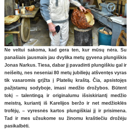
Ne veltui sakoma, kad gera ten, kur mūsų nėra. Su
panašiais jausmais jau dvylika metų gyvena plungiškis
Jonas Narkus. Tiesa, dabar jį pavadinti plungiškiu gal ir
neišeitų, nes neseniai 80 metų jubiliejų atšventęs vyras
tik vasaromis grįžta į Platelių kraštą. Čia, apsistojęs
pažįstamų sodyboje, imasi medžio drožybos. Būtent
tokį – talentingą ir originalumu išsiskiriantį medžio
meistrą, kuriantį iš Karelijos beržo ir net medžioklės
trofėjų, – vyresnės kartos plungiškiai jį ir prisimena.
Tad ir mes užsukome su žinomu kraštiečiu drožėju
pasikalbėti.